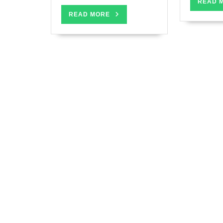
READ 
READ
READ MORE
MORE