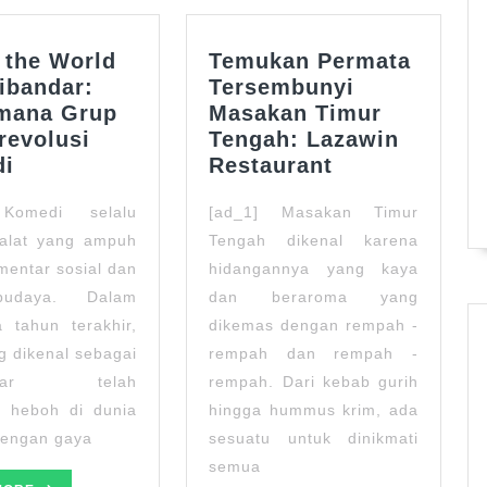
 the World
Temukan Permata
ibandar:
Tersembunyi
mana Grup
Masakan Timur
revolusi
Tengah: Lazawin
Inside
Temukan
i
Restaurant
the
Permata
 Komedi selalu
[ad_1] Masakan Timur
World
Tersembunyi
of
Masakan
 alat yang ampuh
Tengah dikenal karena
Jokibandar:
Timur
mentar sosial dan
hidangannya yang kaya
Bagaimana
Tengah:
 budaya. Dalam
dan beraroma yang
Grup
Lazawin
 tahun terakhir,
dikemas dengan rempah -
Ini
Restaurant
g dikenal sebagai
rempah dan rempah -
Merevolusi
andar telah
rempah. Dari kebab gurih
Komedi
 heboh di dunia
hingga hummus krim, ada
dengan gaya
sesuatu untuk dinikmati
semua