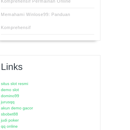
Komprehensif Permainan Online
Memahami Winlose99: Panduan
Komprehensif
Links
situs slot resmi
demo slot
domino99
jurusqq
akun demo gacor
sbobet88
judi poker
qq online