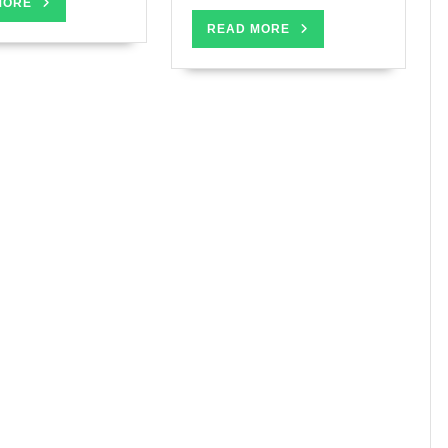
READ
MORE
MORE
READ
READ MORE
MORE