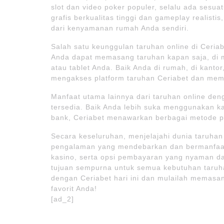
slot dan video poker populer, selalu ada sesua
grafis berkualitas tinggi dan gameplay realist
dari kenyamanan rumah Anda sendiri.
Salah satu keunggulan taruhan online di Ceriab
Anda dapat memasang taruhan kapan saja, di 
atau tablet Anda. Baik Anda di rumah, di kant
mengakses platform taruhan Ceriabet dan me
Manfaat utama lainnya dari taruhan online de
tersedia. Baik Anda lebih suka menggunakan kar
bank, Ceriabet menawarkan berbagai metode p
Secara keseluruhan, menjelajahi dunia taruha
pengalaman yang mendebarkan dan bermanfaat
kasino, serta opsi pembayaran yang nyaman d
tujuan sempurna untuk semua kebutuhan taruh
dengan Ceriabet hari ini dan mulailah memasa
favorit Anda!
[ad_2]
Post