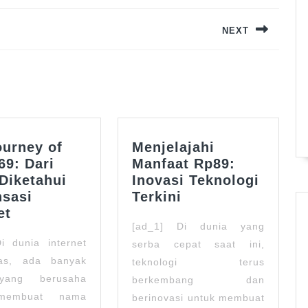
NEXT
Next
post:
ourney of
Menjelajahi
69: Dari
Manfaat Rp89:
Diketahui
Inovasi Teknologi
Menjelajahi
nsasi
Terkini
The
Manfaat
et
[ad_1] Di dunia yang
Journey
Rp89:
i dunia internet
of
Inovasi
serba cepat saat ini,
Gacor69:
Teknologi
as, ada banyak
teknologi terus
Dari
Terkini
yang berusaha
berkembang dan
Tidak
membuat nama
berinovasi untuk membuat