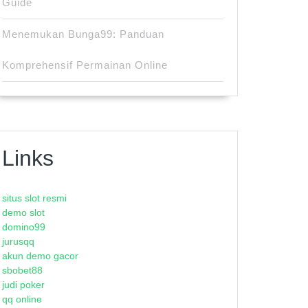
Guide
Menemukan Bunga99: Panduan
Komprehensif Permainan Online
Links
situs slot resmi
demo slot
domino99
jurusqq
akun demo gacor
sbobet88
judi poker
qq online