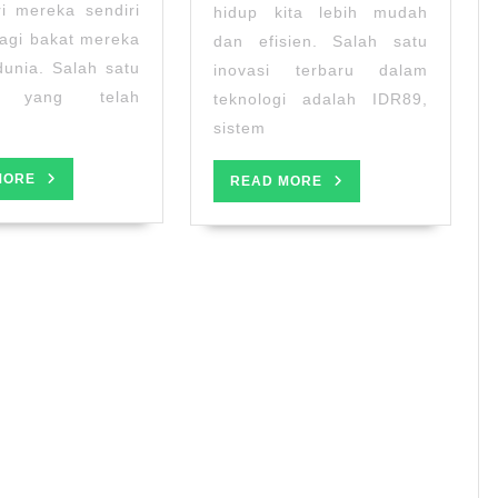
Diketahui
ri mereka sendiri
hidup kita lebih mudah
ke
agi bakat mereka
dan efisien. Salah satu
Sensasi
unia. Salah satu
inovasi terbaru dalam
Internet
du yang telah
teknologi adalah IDR89,
sistem
READ
MORE
READ
READ MORE
MORE
MORE