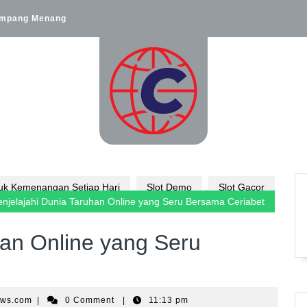
ampang Menang
ntuk Kemenangan Setiap Hari
Slot Demo
,
Slot Gacor
njelajahi Dunia Taruhan Online yang Seru Bersama Ceriabet
han Online yang Seru
admin@classicglobalnews.com
ews.com
|
0 Comment
|
11:13 pm