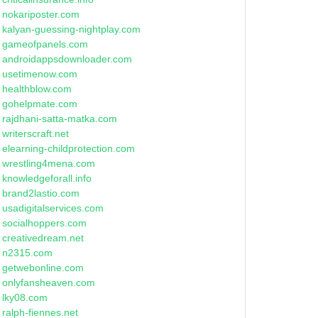
nokariposter.com
kalyan-guessing-nightplay.com
gameofpanels.com
androidappsdownloader.com
usetimenow.com
healthblow.com
gohelpmate.com
rajdhani-satta-matka.com
writerscraft.net
elearning-childprotection.com
wrestling4mena.com
knowledgeforall.info
brand2lastio.com
usadigitalservices.com
socialhoppers.com
creativedream.net
n2315.com
getwebonline.com
onlyfansheaven.com
lky08.com
ralph-fiennes.net