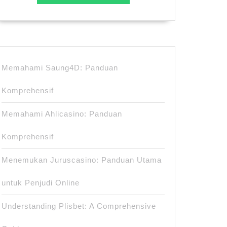
Memahami Saung4D: Panduan
Komprehensif
Memahami Ahlicasino: Panduan
Komprehensif
Menemukan Juruscasino: Panduan Utama
untuk Penjudi Online
Understanding Plisbet: A Comprehensive