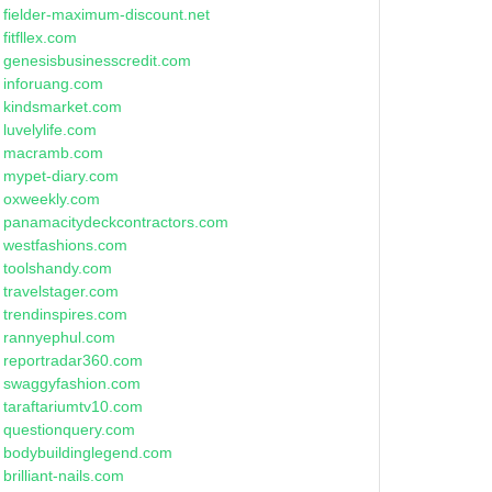
fielder-maximum-discount.net
fitfllex.com
genesisbusinesscredit.com
inforuang.com
kindsmarket.com
luvelylife.com
macramb.com
mypet-diary.com
oxweekly.com
panamacitydeckcontractors.com
westfashions.com
toolshandy.com
travelstager.com
trendinspires.com
rannyephul.com
reportradar360.com
swaggyfashion.com
taraftariumtv10.com
questionquery.com
bodybuildinglegend.com
brilliant-nails.com