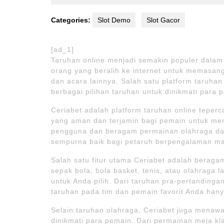
2,
2024
Categories:
Slot Demo
Slot Gacor
[ad_1]
Taruhan online menjadi semakin populer dalam
orang yang beralih ke internet untuk memasan
dan acara lainnya. Salah satu platform taruha
berbagai pilihan taruhan untuk dinikmati para 
Ceriabet adalah platform taruhan online teper
yang aman dan terjamin bagi pemain untuk m
pengguna dan beragam permainan olahraga dan 
sempurna baik bagi petaruh berpengalaman m
Salah satu fitur utama Ceriabet adalah beraga
sepak bola, bola basket, tenis, atau olahraga
untuk Anda pilih. Dari taruhan pra-pertandin
taruhan pada tim dan pemain favorit Anda hany
Selain taruhan olahraga, Ceriabet juga mena
dinikmati para pemain. Dari permainan meja kla