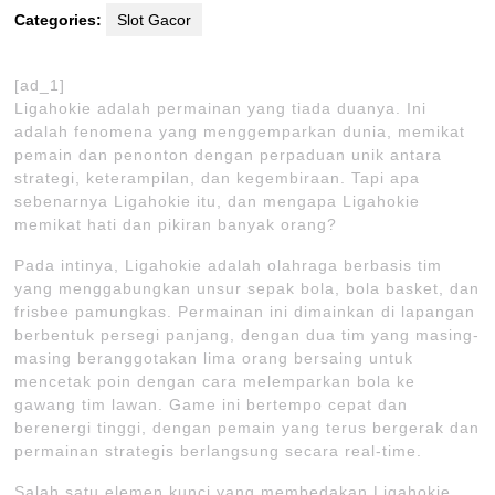
Categories:
Slot Gacor
[ad_1]
Ligahokie adalah permainan yang tiada duanya. Ini
adalah fenomena yang menggemparkan dunia, memikat
pemain dan penonton dengan perpaduan unik antara
strategi, keterampilan, dan kegembiraan. Tapi apa
sebenarnya Ligahokie itu, dan mengapa Ligahokie
memikat hati dan pikiran banyak orang?
Pada intinya, Ligahokie adalah olahraga berbasis tim
yang menggabungkan unsur sepak bola, bola basket, dan
frisbee pamungkas. Permainan ini dimainkan di lapangan
berbentuk persegi panjang, dengan dua tim yang masing-
masing beranggotakan lima orang bersaing untuk
mencetak poin dengan cara melemparkan bola ke
gawang tim lawan. Game ini bertempo cepat dan
berenergi tinggi, dengan pemain yang terus bergerak dan
permainan strategis berlangsung secara real-time.
Salah satu elemen kunci yang membedakan Ligahokie