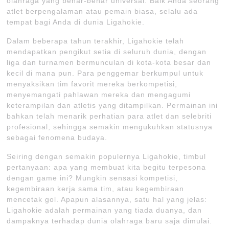
olahraga yang benar-benar universal. Baik Anda seorang
atlet berpengalaman atau pemain biasa, selalu ada
tempat bagi Anda di dunia Ligahokie.
Dalam beberapa tahun terakhir, Ligahokie telah
mendapatkan pengikut setia di seluruh dunia, dengan
liga dan turnamen bermunculan di kota-kota besar dan
kecil di mana pun. Para penggemar berkumpul untuk
menyaksikan tim favorit mereka berkompetisi,
menyemangati pahlawan mereka dan mengagumi
keterampilan dan atletis yang ditampilkan. Permainan ini
bahkan telah menarik perhatian para atlet dan selebriti
profesional, sehingga semakin mengukuhkan statusnya
sebagai fenomena budaya.
Seiring dengan semakin populernya Ligahokie, timbul
pertanyaan: apa yang membuat kita begitu terpesona
dengan game ini? Mungkin sensasi kompetisi,
kegembiraan kerja sama tim, atau kegembiraan
mencetak gol. Apapun alasannya, satu hal yang jelas:
Ligahokie adalah permainan yang tiada duanya, dan
dampaknya terhadap dunia olahraga baru saja dimulai.