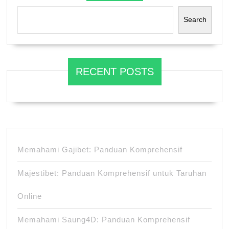
Search
RECENT POSTS
Memahami Gajibet: Panduan Komprehensif
Majestibet: Panduan Komprehensif untuk Taruhan
Online
Memahami Saung4D: Panduan Komprehensif