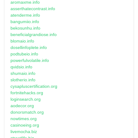
aromaxme.info
asserthatecontrast.info
atenderme.info
bangumiio.info
bekosunhu.info
beneficialgrandiose.info
blomaio.info
dosellinfoplete.info
podtubeio.info
powerfulvolatile.info
qvidsio.info
shumaio.info
slotherio.info
cysapluscertification.org
fortnitehacks.org
loginsearch.org
aodecor.org
donorsmatch.org
nowtimes.org
casinoeing.org
livemocha.biz
streetlife.biz