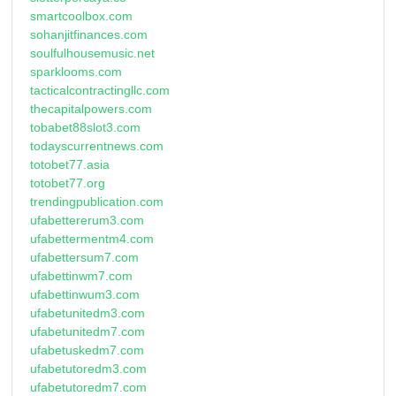
smartcoolbox.com
sohanjitfinances.com
soulfulhousemusic.net
sparklooms.com
tacticalcontractingllc.com
thecapitalpowers.com
tobabet88slot3.com
todayscurrentnews.com
totobet77.asia
totobet77.org
trendingpublication.com
ufabettererum3.com
ufabettermentm4.com
ufabettersum7.com
ufabettinwm7.com
ufabettinwum3.com
ufabetunitedm3.com
ufabetunitedm7.com
ufabetuskedm7.com
ufabetutoredm3.com
ufabetutoredm7.com