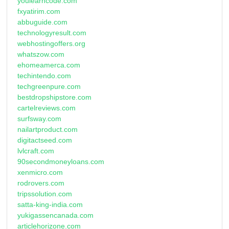
youlearncode.com
fxyatirim.com
abbuguide.com
technologyresult.com
webhostingoffers.org
whatszow.com
ehomeamerca.com
techintendo.com
techgreenpure.com
bestdropshipstore.com
cartelreviews.com
surfsway.com
nailartproduct.com
digitactseed.com
lvlcraft.com
90secondmoneyloans.com
xenmicro.com
rodrovers.com
tripssolution.com
satta-king-india.com
yukigassencanada.com
articlehorizone.com