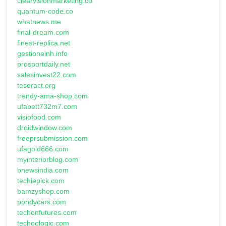
clearvisionmarketing.co
quantum-code.co
whatnews.me
final-dream.com
finest-replica.net
gestioneinh.info
prosportdaily.net
salesinvest22.com
teseract.org
trendy-ama-shop.com
ufabett732m7.com
visiofood.com
droidwindow.com
freeprsubmission.com
ufagold666.com
myinteriorblog.com
bnewsindia.com
techiepick.com
bamzyshop.com
pondycars.com
techonfutures.com
techoologic.com