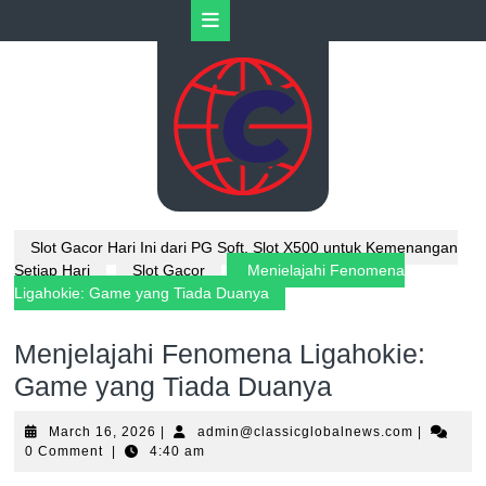
Skip
Open
to
content
Button
Slot Gacor Hari Ini dari PG Soft, Slot X500 untuk Kemenangan
Setiap Hari
Slot Gacor
Menjelajahi Fenomena
Ligahokie: Game yang Tiada Duanya
Menjelajahi Fenomena Ligahokie:
Game yang Tiada Duanya
March
admin@cla
March 16, 2026
|
admin@classicglobalnews.com
|
16,
0 Comment
|
4:40 am
2026