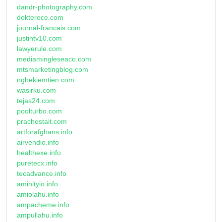
dandr-photography.com
dokteroce.com
journal-francais.com
justintv10.com
lawyerule.com
mediamingleseaco.com
mtsmarketingblog.com
nghekiemtien.com
wasirku.com
tejas24.com
poolturbo.com
prachestait.com
artforafghans.info
airvendio.info
healthexe.info
puretecx.info
tecadvance.info
aminityio.info
amiolahu.info
ampacheme.info
ampullahu.info