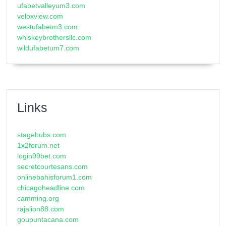
ufabetvalleyum3.com
veloxview.com
westufabetm3.com
whiskeybrothersllc.com
wildufabetum7.com
Links
stagehubs.com
1x2forum.net
login99bet.com
secretcourtesans.com
onlinebahisforum1.com
chicagoheadline.com
camming.org
rajalion88.com
goupuntacana.com