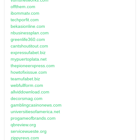
offthem.com
ibommatv.com
techporfit.com
bekasionline.com
nbusinessplan.com
greenlife360.com
cantshoutitout.com
expressufabet.biz
mypuertoplata.net
thepioneerxpress.com
howtofixissue.com
teamufabet.biz
webfullform.com
allviddownload.com
decorsmag.com
gamblingcasinonews.com
universitiesofamerica.net
progameofbrands.com
qbreview.org
servicewueste.org
zippyrevs.com