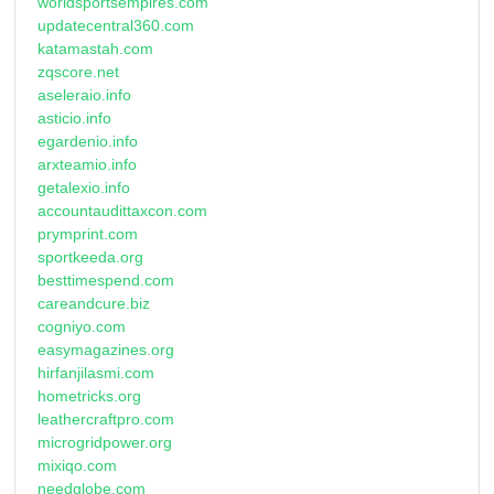
worldsportsempires.com
updatecentral360.com
katamastah.com
zqscore.net
aseleraio.info
asticio.info
egardenio.info
arxteamio.info
getalexio.info
accountaudittaxcon.com
prymprint.com
sportkeeda.org
besttimespend.com
careandcure.biz
cogniyo.com
easymagazines.org
hirfanjilasmi.com
hometricks.org
leathercraftpro.com
microgridpower.org
mixiqo.com
needglobe.com