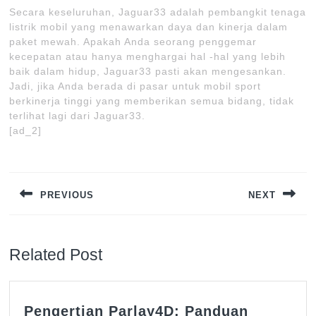
Secara keseluruhan, Jaguar33 adalah pembangkit tenaga
listrik mobil yang menawarkan daya dan kinerja dalam
paket mewah. Apakah Anda seorang penggemar
kecepatan atau hanya menghargai hal -hal yang lebih
baik dalam hidup, Jaguar33 pasti akan mengesankan.
Jadi, jika Anda berada di pasar untuk mobil sport
berkinerja tinggi yang memberikan semua bidang, tidak
terlihat lagi dari Jaguar33.
[ad_2]
Post
navigation
PREVIOUS
NEXT
Previous
Next
post:
post:
Related Post
Pengertian Parlay4D: Panduan