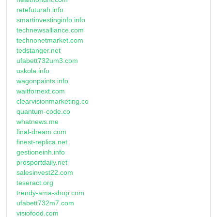
retefuturah.info
smartinvestinginfo.info
technewsalliance.com
technonetmarket.com
tedstanger.net
ufabett732um3.com
uskola.info
wagonpaints.info
waitfornext.com
clearvisionmarketing.co
quantum-code.co
whatnews.me
final-dream.com
finest-replica.net
gestioneinh.info
prosportdaily.net
salesinvest22.com
teseract.org
trendy-ama-shop.com
ufabett732m7.com
visiofood.com