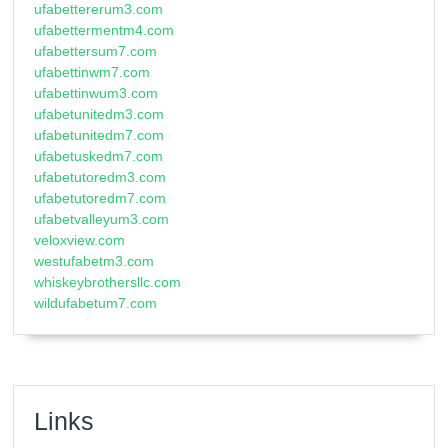
ufabettererum3.com
ufabettermentm4.com
ufabettersum7.com
ufabettinwm7.com
ufabettinwum3.com
ufabetunitedm3.com
ufabetunitedm7.com
ufabetuskedm7.com
ufabetutoredm3.com
ufabetutoredm7.com
ufabetvalleyum3.com
veloxview.com
westufabetm3.com
whiskeybrothersllc.com
wildufabetum7.com
Links