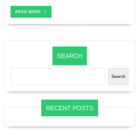
READ
READ MORE
MORE
SEARCH
Search
RECENT POSTS