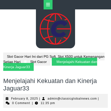
Skip
Open
to
content
Button
Slot Gacor Hari Ini dari PG Soft, Slot X500 untuk Kemenangan
Setiap Hari
Slot Gacor
Menjelajahi Kekuatan dan
Kinerja Jaguar33
Menjelajahi Kekuatan dan Kinerja
Jaguar33
February
admin@c
February 8, 2025
|
admin@classicglobalnews.com
|
8,
0 Comment
|
11:35 pm
2025