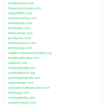
droidwindow.com
freeprsubmission.com
ufagold666.com
myinteriorblog.com
bnewsindia.com
techiepick.com
bamzyshop.com
pondycars.com
techonfutures.com
techoologic.com
raspberryketonescanada.org
medihealthrules.com
usathrill.com
vshapedental.com
canfandalucia.org
yourengineguide.com
nybreakings.com
outstationcabsservices.com
thekrtagy.com
xchangeindia.com
coolmicrotech.com