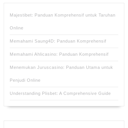
Majestibet: Panduan Komprehensif untuk Taruhan
Online
Memahami Saung4D: Panduan Komprehensif
Memahami Ahlicasino: Panduan Komprehensif
Menemukan Juruscasino: Panduan Utama untuk
Penjudi Online
Understanding Plisbet: A Comprehensive Guide