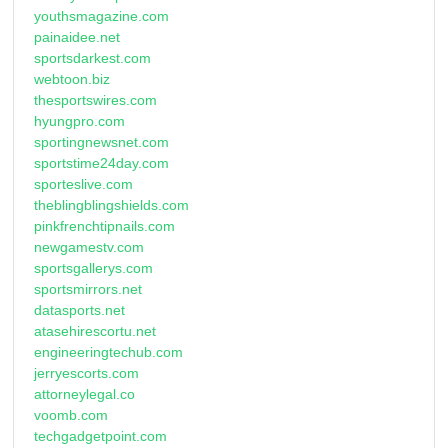
youthsmagazine.com
painaidee.net
sportsdarkest.com
webtoon.biz
thesportswires.com
hyungpro.com
sportingnewsnet.com
sportstime24day.com
sporteslive.com
theblingblingshields.com
pinkfrenchtipnails.com
newgamestv.com
sportsgallerys.com
sportsmirrors.net
datasports.net
atasehirescortu.net
engineeringtechub.com
jerryescorts.com
attorneylegal.co
voomb.com
techgadgetpoint.com