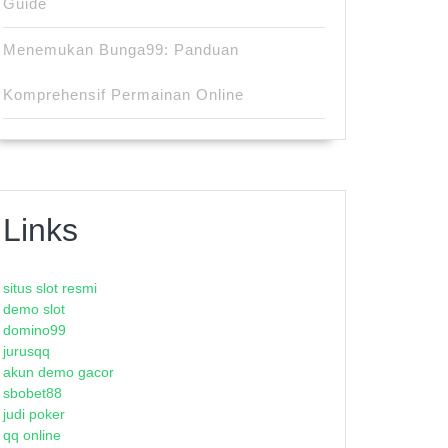
Guide
Menemukan Bunga99: Panduan
Komprehensif Permainan Online
Links
situs slot resmi
demo slot
domino99
jurusqq
akun demo gacor
sbobet88
judi poker
qq online