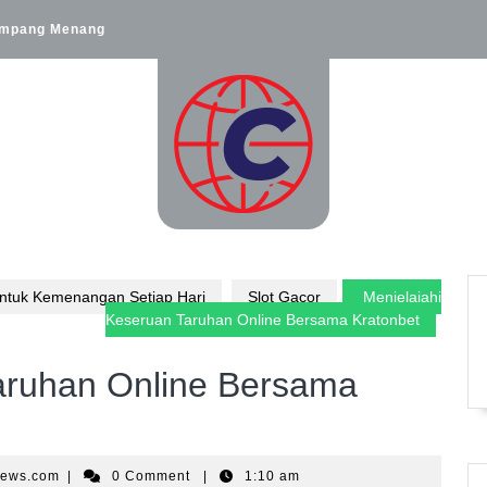
ampang Menang
0 untuk Kemenangan Setiap Hari
Slot Gacor
Menjelajahi
Keseruan Taruhan Online Bersama Kratonbet
aruhan Online Bersama
admin@classicglobalnews.com
news.com
|
0 Comment
|
1:10 am