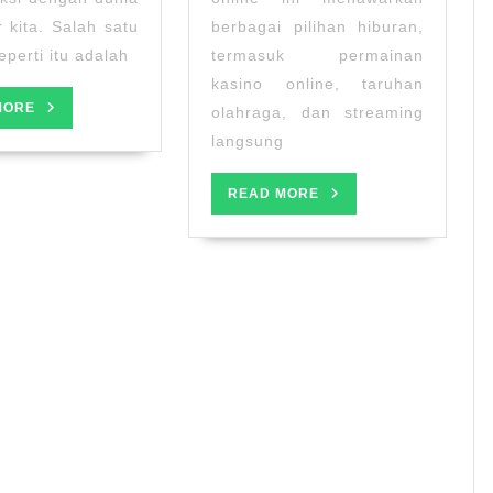
Changer
r kita. Salah satu
berbagai pilihan hiburan,
di
eperti itu adalah
termasuk permainan
Industri
kasino online, taruhan
READ
MORE
olahraga, dan streaming
MORE
langsung
READ
READ MORE
MORE