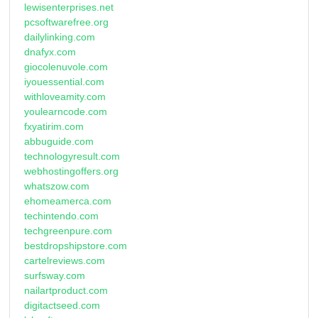
lewisenterprises.net
pcsoftwarefree.org
dailylinking.com
dnafyx.com
giocolenuvole.com
iyouessential.com
withloveamity.com
youlearncode.com
fxyatirim.com
abbuguide.com
technologyresult.com
webhostingoffers.org
whatszow.com
ehomeamerca.com
techintendo.com
techgreenpure.com
bestdropshipstore.com
cartelreviews.com
surfsway.com
nailartproduct.com
digitactseed.com