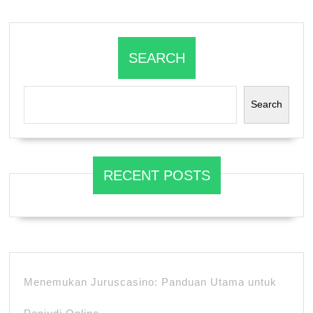
SEARCH
Search
RECENT POSTS
Menemukan Juruscasino: Panduan Utama untuk