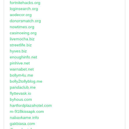
fortnitehacks.org
loginsearch.org
aodecor.org
donorsmatch.org
nowtimes.org
casinoeing.org
livemocha.biz
streetlife.biz
hyves.biz
enoughinfo.net
pinhive.net
warnabet.net
bollym4u.me
bolly2tollyblog.me
pandaclub.me
flyttevask.io
byhous.com
hartfordplazahotel.com
m-918kissapk.com
nabavkame.info
gakbiasa.com