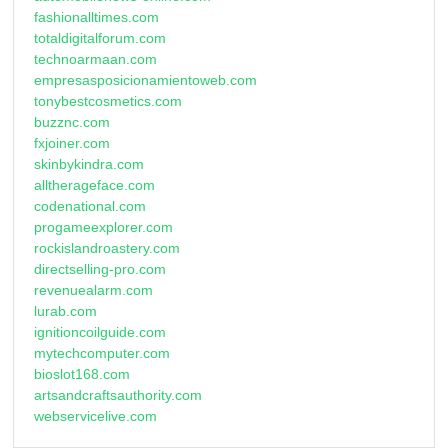
fashionalltimes.com
totaldigitalforum.com
technoarmaan.com
empresasposicionamientoweb.com
tonybestcosmetics.com
buzznc.com
fxjoiner.com
skinbykindra.com
alltherageface.com
codenational.com
progameexplorer.com
rockislandroastery.com
directselling-pro.com
revenuealarm.com
lurab.com
ignitioncoilguide.com
mytechcomputer.com
bioslot168.com
artsandcraftsauthority.com
webservicelive.com