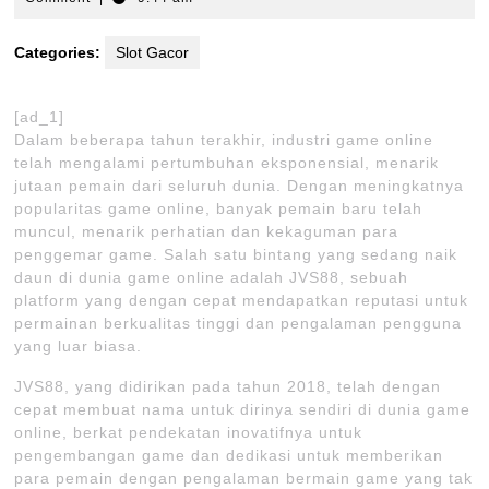
2025
Categories:
Slot Gacor
[ad_1]
Dalam beberapa tahun terakhir, industri game online
telah mengalami pertumbuhan eksponensial, menarik
jutaan pemain dari seluruh dunia. Dengan meningkatnya
popularitas game online, banyak pemain baru telah
muncul, menarik perhatian dan kekaguman para
penggemar game. Salah satu bintang yang sedang naik
daun di dunia game online adalah JVS88, sebuah
platform yang dengan cepat mendapatkan reputasi untuk
permainan berkualitas tinggi dan pengalaman pengguna
yang luar biasa.
JVS88, yang didirikan pada tahun 2018, telah dengan
cepat membuat nama untuk dirinya sendiri di dunia game
online, berkat pendekatan inovatifnya untuk
pengembangan game dan dedikasi untuk memberikan
para pemain dengan pengalaman bermain game yang tak