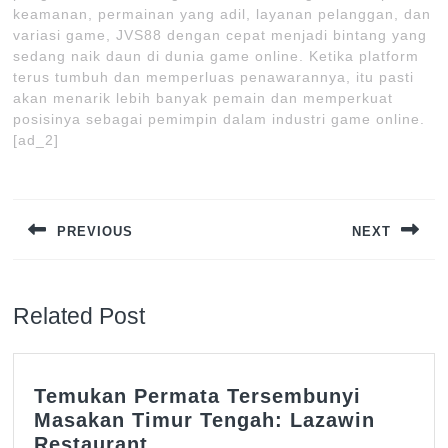
keamanan, permainan yang adil, layanan pelanggan, dan
variasi game, JVS88 dengan cepat menjadi bintang yang
sedang naik daun di dunia game online. Ketika platform
terus tumbuh dan memperluas penawarannya, itu pasti
akan menarik lebih banyak pemain dan memperkuat
posisinya sebagai pemimpin dalam industri game online.
[ad_2]
Post
navigation
PREVIOUS
NEXT
Previous
Next
post:
post:
Related Post
Temukan Permata Tersembunyi
Masakan Timur Tengah: Lazawin
Temukan
Restaurant