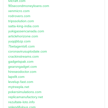
lvlcraft.com
90secondmoneyloans.com
xenmicro.com
rodrovers.com
tripssolution.com
satta-king-india.com
yukigassencanada.com
articlehorizone.com
yuqqbbzp.com
7betagents6.com
coronavirusuptodate.com
crackinstreams.com
gadgetspak.com
gearsngadget.com
hireseodoctor.com
lapsfit.com
levelup-fast.com
mytreepla.net
pokersimulations.com
replicamanufactory.net
rezultate-loto.info
splendifulous.com