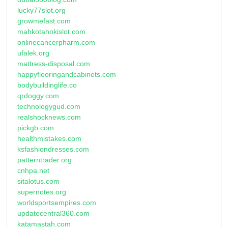
lucky77slot.org
growmefast.com
mahkotahokislot.com
onlinecancerpharm.com
ufalek.org
mattress-disposal.com
happyflooringandcabinets.com
bodybuildinglife.co
qrdoggy.com
technologygud.com
realshocknews.com
pickgb.com
healthmistakes.com
ksfashiondresses.com
patterntrader.org
cnhpa.net
sitalotus.com
supernotes.org
worldsportsempires.com
updatecentral360.com
katamastah.com