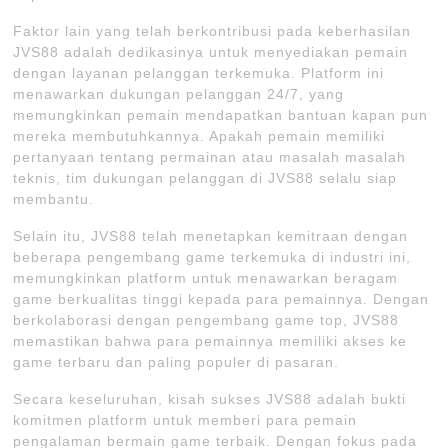
Faktor lain yang telah berkontribusi pada keberhasilan
JVS88 adalah dedikasinya untuk menyediakan pemain
dengan layanan pelanggan terkemuka. Platform ini
menawarkan dukungan pelanggan 24/7, yang
memungkinkan pemain mendapatkan bantuan kapan pun
mereka membutuhkannya. Apakah pemain memiliki
pertanyaan tentang permainan atau masalah masalah
teknis, tim dukungan pelanggan di JVS88 selalu siap
membantu.
Selain itu, JVS88 telah menetapkan kemitraan dengan
beberapa pengembang game terkemuka di industri ini,
memungkinkan platform untuk menawarkan beragam
game berkualitas tinggi kepada para pemainnya. Dengan
berkolaborasi dengan pengembang game top, JVS88
memastikan bahwa para pemainnya memiliki akses ke
game terbaru dan paling populer di pasaran.
Secara keseluruhan, kisah sukses JVS88 adalah bukti
komitmen platform untuk memberi para pemain
pengalaman bermain game terbaik. Dengan fokus pada