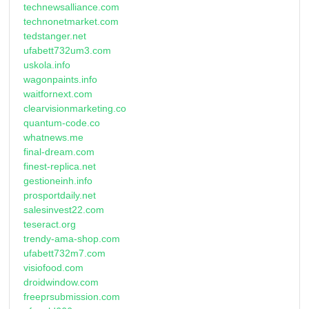
technewsalliance.com
technonetmarket.com
tedstanger.net
ufabett732um3.com
uskola.info
wagonpaints.info
waitfornext.com
clearvisionmarketing.co
quantum-code.co
whatnews.me
final-dream.com
finest-replica.net
gestioneinh.info
prosportdaily.net
salesinvest22.com
teseract.org
trendy-ama-shop.com
ufabett732m7.com
visiofood.com
droidwindow.com
freeprsubmission.com