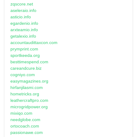
zqscore.net
aseleraio.info
asticio.info
egardenio.info
arxteamio.info
getalexio.info
accountaudittaxcon.com
prymprint.com
sportkeeda.org
besttimespend.com
careandcure.biz
cogniyo.com
easymagazines.org
hirfanjilasmi.com
hometricks.org
leathercraftpro.com
microgridpower.org
mixiqo.com
needglobe.com
ortocoach.com
passionawe.com