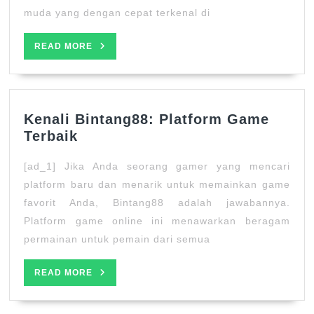
muda yang dengan cepat terkenal di
READ
READ MORE
MORE
Kenali Bintang88: Platform Game
Kenali
Terbaik
Bintang88:
[ad_1] Jika Anda seorang gamer yang mencari
Platform
Game
platform baru dan menarik untuk memainkan game
Terbaik
favorit Anda, Bintang88 adalah jawabannya.
Platform game online ini menawarkan beragam
permainan untuk pemain dari semua
READ
READ MORE
MORE