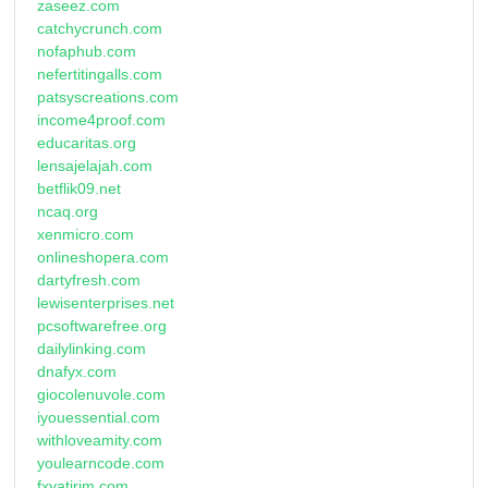
zaseez.com
catchycrunch.com
nofaphub.com
nefertitingalls.com
patsyscreations.com
income4proof.com
educaritas.org
lensajelajah.com
betflik09.net
ncaq.org
xenmicro.com
onlineshopera.com
dartyfresh.com
lewisenterprises.net
pcsoftwarefree.org
dailylinking.com
dnafyx.com
giocolenuvole.com
iyouessential.com
withloveamity.com
youlearncode.com
fxyatirim.com