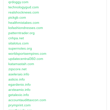
qrdoggy.com
technologygud.com
realshocknews.com
pickgb.com
healthmistakes.com
ksfashiondresses.com
patterntrader.org
cnhpa.net
sitalotus.com
supernotes.org
worldsportsempires.com
updatecentral360.com
katamastah.com
zqscore.net
aseleraio.info
asticio.info
egardenio.info
arxteamio.info
getalexio.info
accountaudittaxcon.com
prymprint.com