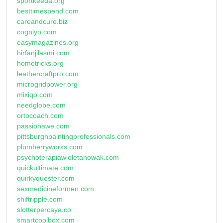
sportkeeda.org
besttimespend.com
careandcure.biz
cogniyo.com
easymagazines.org
hirfanjilasmi.com
hometricks.org
leathercraftpro.com
microgridpower.org
mixiqo.com
needglobe.com
ortocoach.com
passionawe.com
pittsburghpaintingprofessionals.com
plumberryworks.com
psychoterapiawioletanowak.com
quickultimate.com
quirkyquester.com
sexmedicineformen.com
shiftripple.com
slotterpercaya.co
smartcoolbox.com