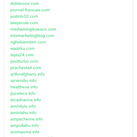
dokteroce.com
journal-francais.com
justintv10.com
lawyerule.com
mediamingleseaco.com
mtsmarketingblog.com
nghekiemtien.com
wasirku.com
tejas24.com
poolturbo.com
prachestait.com
artforafghans.info
airvendio.info
healthexe.info
puretecx.info
tecadvance.info
aminityio.info
amiolahu.info
ampacheme.info
ampullahu.info
aromaxme.info