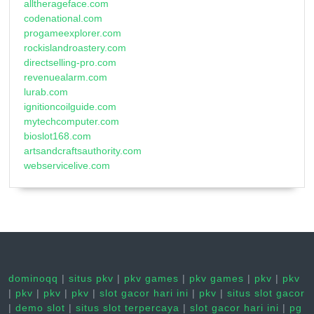
alltherageface.com
codenational.com
progameexplorer.com
rockislandroastery.com
directselling-pro.com
revenuealarm.com
lurab.com
ignitioncoilguide.com
mytechcomputer.com
bioslot168.com
artsandcraftsauthority.com
webservicelive.com
dominoqq
|
situs pkv
|
pkv games
|
pkv games
|
pkv
|
pkv
|
pkv
|
pkv
|
pkv
|
slot gacor hari ini
|
pkv
|
situs slot gacor
|
demo slot
|
situs slot terpercaya
|
slot gacor hari ini
|
pg