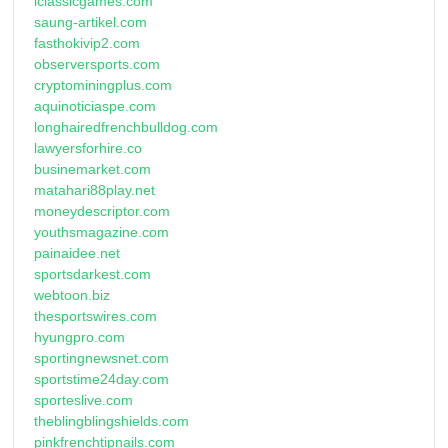
iclassicgames.com
saung-artikel.com
fasthokivip2.com
observersports.com
cryptominingplus.com
aquinoticiaspe.com
longhairedfrenchbulldog.com
lawyersforhire.co
businemarket.com
matahari88play.net
moneydescriptor.com
youthsmagazine.com
painaidee.net
sportsdarkest.com
webtoon.biz
thesportswires.com
hyungpro.com
sportingnewsnet.com
sportstime24day.com
sporteslive.com
theblingblingshields.com
pinkfrenchtipnails.com