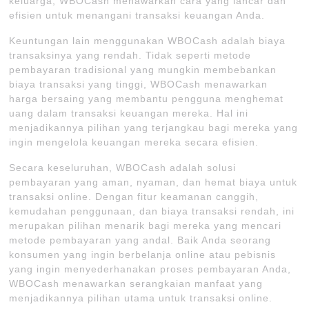
keluarga, WBOCash menawarkan cara yang lancar dan
efisien untuk menangani transaksi keuangan Anda.
Keuntungan lain menggunakan WBOCash adalah biaya
transaksinya yang rendah. Tidak seperti metode
pembayaran tradisional yang mungkin membebankan
biaya transaksi yang tinggi, WBOCash menawarkan
harga bersaing yang membantu pengguna menghemat
uang dalam transaksi keuangan mereka. Hal ini
menjadikannya pilihan yang terjangkau bagi mereka yang
ingin mengelola keuangan mereka secara efisien.
Secara keseluruhan, WBOCash adalah solusi
pembayaran yang aman, nyaman, dan hemat biaya untuk
transaksi online. Dengan fitur keamanan canggih,
kemudahan penggunaan, dan biaya transaksi rendah, ini
merupakan pilihan menarik bagi mereka yang mencari
metode pembayaran yang andal. Baik Anda seorang
konsumen yang ingin berbelanja online atau pebisnis
yang ingin menyederhanakan proses pembayaran Anda,
WBOCash menawarkan serangkaian manfaat yang
menjadikannya pilihan utama untuk transaksi online.