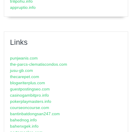
trilipohu.info
appruptio.info
Links
punjwanis.com
the-parcs-clematiscondos.com
jusu-gb.com
thecarepet.com
blogwriterplus.com
guestpostingseo.com
casinogambitpro.info
pokerplaymasters.info
courseoncourse.com
bantinbatdongsan247.com
bahednog.info
bahenxgek.info