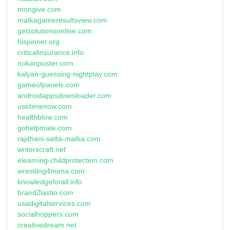
mongive.com
matkagameresultsview.com
getsolutionsonline.com
hispinner.org
criticalinsurance.info
nokariposter.com
kalyan-guessing-nightplay.com
gameofpanels.com
androidappsdownloader.com
usetimenow.com
healthblow.com
gohelpmate.com
rajdhani-satta-matka.com
writerscraft.net
elearning-childprotection.com
wrestling4mena.com
knowledgeforall.info
brand2lastio.com
usadigitalservices.com
socialhoppers.com
creativedream.net