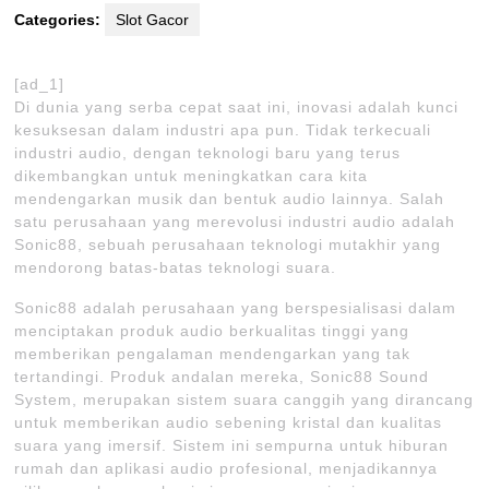
Categories:
Slot Gacor
[ad_1]
Di dunia yang serba cepat saat ini, inovasi adalah kunci
kesuksesan dalam industri apa pun. Tidak terkecuali
industri audio, dengan teknologi baru yang terus
dikembangkan untuk meningkatkan cara kita
mendengarkan musik dan bentuk audio lainnya. Salah
satu perusahaan yang merevolusi industri audio adalah
Sonic88, sebuah perusahaan teknologi mutakhir yang
mendorong batas-batas teknologi suara.
Sonic88 adalah perusahaan yang berspesialisasi dalam
menciptakan produk audio berkualitas tinggi yang
memberikan pengalaman mendengarkan yang tak
tertandingi. Produk andalan mereka, Sonic88 Sound
System, merupakan sistem suara canggih yang dirancang
untuk memberikan audio sebening kristal dan kualitas
suara yang imersif. Sistem ini sempurna untuk hiburan
rumah dan aplikasi audio profesional, menjadikannya