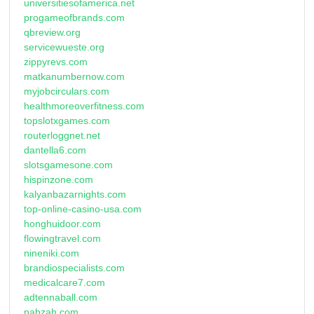
universitiesofamerica.net
progameofbrands.com
qbreview.org
servicewueste.org
zippyrevs.com
matkanumbernow.com
myjobcirculars.com
healthmoreoverfitness.com
topslotxgames.com
routerloggnet.net
dantella6.com
slotsgamesone.com
hispinzone.com
kalyanbazarnights.com
top-online-casino-usa.com
honghuidoor.com
flowingtravel.com
nineniki.com
brandiospecialists.com
medicalcare7.com
adtennaball.com
nabzah.com