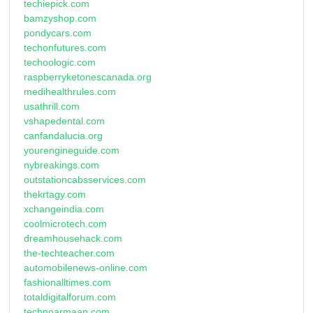
techiepick.com
bamzyshop.com
pondycars.com
techonfutures.com
techoologic.com
raspberryketonescanada.org
medihealthrules.com
usathrill.com
vshapedental.com
canfandalucia.org
yourengineguide.com
nybreakings.com
outstationcabsservices.com
thekrtagy.com
xchangeindia.com
coolmicrotech.com
dreamhousehack.com
the-techteacher.com
automobilenews-online.com
fashionalltimes.com
totaldigitalforum.com
technoarmaan.com