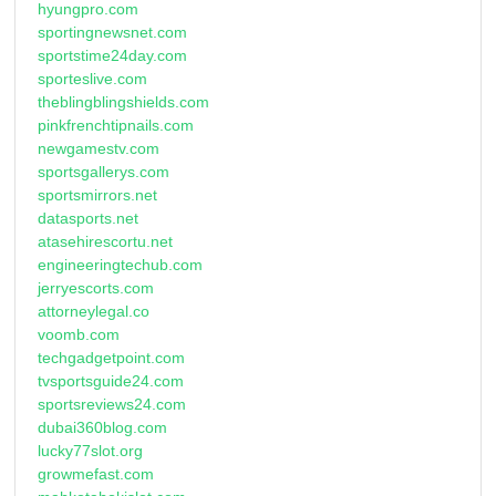
hyungpro.com
sportingnewsnet.com
sportstime24day.com
sporteslive.com
theblingblingshields.com
pinkfrenchtipnails.com
newgamestv.com
sportsgallerys.com
sportsmirrors.net
datasports.net
atasehirescortu.net
engineeringtechub.com
jerryescorts.com
attorneylegal.co
voomb.com
techgadgetpoint.com
tvsportsguide24.com
sportsreviews24.com
dubai360blog.com
lucky77slot.org
growmefast.com