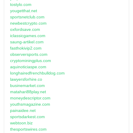
tostylo.com
yougetthat.net
sportsnetclub.com
newbestcrypto.com
oxfordsave.com
iclassicgames.com
saung-artikel.com
fasthokivip2.com
observersports.com
cryptominingplus.com
aquinoticiaspe.com
longhairedfrenchbulldog.com
lawyersforhire.co
businemarket.com
matahari88play.net
moneydescriptor.com
youthsmagazine.com
painaidee.net
sportsdarkest.com
webtoon.biz
thesportswires.com