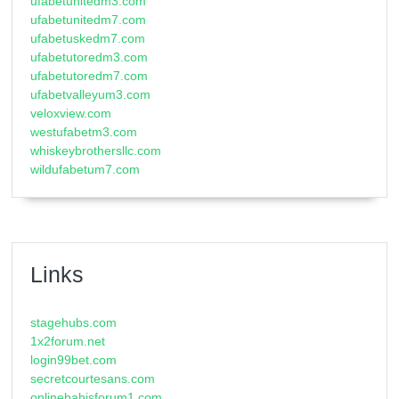
ufabetunitedm3.com
ufabetunitedm7.com
ufabetuskedm7.com
ufabetutoredm3.com
ufabetutoredm7.com
ufabetvalleyum3.com
veloxview.com
westufabetm3.com
whiskeybrothersllc.com
wildufabetum7.com
Links
stagehubs.com
1x2forum.net
login99bet.com
secretcourtesans.com
onlinebahisforum1.com