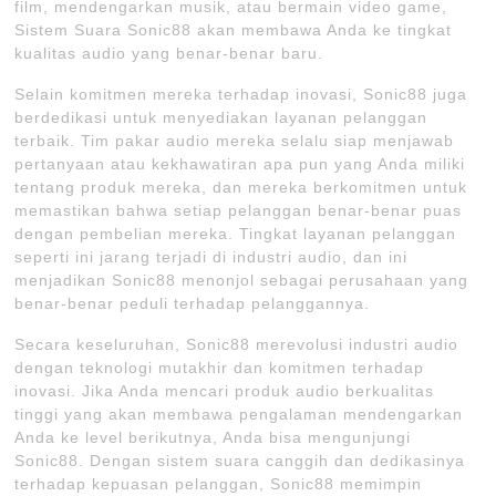
film, mendengarkan musik, atau bermain video game,
Sistem Suara Sonic88 akan membawa Anda ke tingkat
kualitas audio yang benar-benar baru.
Selain komitmen mereka terhadap inovasi, Sonic88 juga
berdedikasi untuk menyediakan layanan pelanggan
terbaik. Tim pakar audio mereka selalu siap menjawab
pertanyaan atau kekhawatiran apa pun yang Anda miliki
tentang produk mereka, dan mereka berkomitmen untuk
memastikan bahwa setiap pelanggan benar-benar puas
dengan pembelian mereka. Tingkat layanan pelanggan
seperti ini jarang terjadi di industri audio, dan ini
menjadikan Sonic88 menonjol sebagai perusahaan yang
benar-benar peduli terhadap pelanggannya.
Secara keseluruhan, Sonic88 merevolusi industri audio
dengan teknologi mutakhir dan komitmen terhadap
inovasi. Jika Anda mencari produk audio berkualitas
tinggi yang akan membawa pengalaman mendengarkan
Anda ke level berikutnya, Anda bisa mengunjungi
Sonic88. Dengan sistem suara canggih dan dedikasinya
terhadap kepuasan pelanggan, Sonic88 memimpin