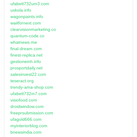
ufabett732um3.com
uskola.info
wagonpaints.info
waitfornext.com
clearvisionmarketing.co
quantum-code.co
whatnews.me
final-dream.com
finest-replica.net
gestioneinh.info
prosportdaily.net
salesinvest22.com
teseract.org
trendy-ama-shop.com
ufabett732m7.com
visiofood.com
droidwindow.com
freeprsubmission.com
ufagold666.com
myinteriorblog.com
bnewsindia.com