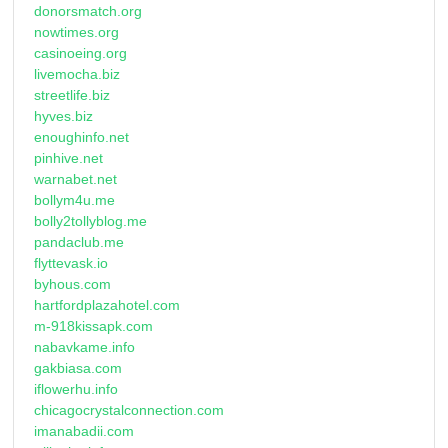
donorsmatch.org
nowtimes.org
casinoeing.org
livemocha.biz
streetlife.biz
hyves.biz
enoughinfo.net
pinhive.net
warnabet.net
bollym4u.me
bolly2tollyblog.me
pandaclub.me
flyttevask.io
byhous.com
hartfordplazahotel.com
m-918kissapk.com
nabavkame.info
gakbiasa.com
iflowerhu.info
chicagocrystalconnection.com
imanabadii.com