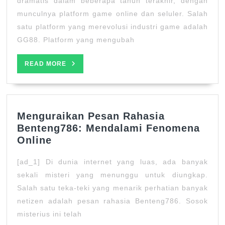
Bagaimana
dramatis dalam beberapa tahun terakhir, dengan
platform
munculnya platform game online dan seluler. Salah
yang
satu platform yang merevolusi industri game adalah
mengubah
GG88. Platform yang mengubah
permainan
ini
READ
READ MORE
merevolusi
MORE
game
Menguraikan Pesan Rahasia
Benteng786: Mendalami Fenomena
Menguraikan
Online
Pesan
[ad_1] Di dunia internet yang luas, ada banyak
Rahasia
Benteng786:
sekali misteri yang menunggu untuk diungkap.
Mendalami
Salah satu teka-teki yang menarik perhatian banyak
Fenomena
netizen adalah pesan rahasia Benteng786. Sosok
Online
misterius ini telah