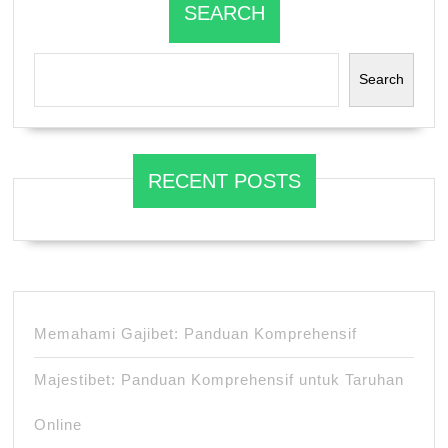
SEARCH
Search
RECENT POSTS
Memahami Gajibet: Panduan Komprehensif
Majestibet: Panduan Komprehensif untuk Taruhan
Online