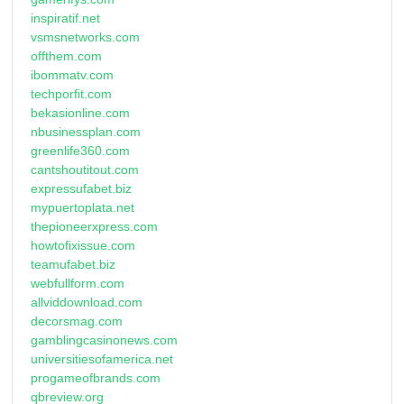
inspiratif.net
vsmsnetworks.com
offthem.com
ibommatv.com
techporfit.com
bekasionline.com
nbusinessplan.com
greenlife360.com
cantshoutitout.com
expressufabet.biz
mypuertoplata.net
thepioneerxpress.com
howtofixissue.com
teamufabet.biz
webfullform.com
allviddownload.com
decorsmag.com
gamblingcasinonews.com
universitiesofamerica.net
progameofbrands.com
qbreview.org