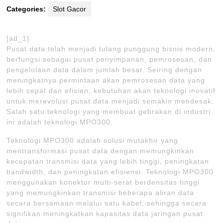
Categories:
Slot Gacor
[ad_1]
Pusat data telah menjadi tulang punggung bisnis modern,
berfungsi sebagai pusat penyimpanan, pemrosesan, dan
pengelolaan data dalam jumlah besar. Seiring dengan
meningkatnya permintaan akan pemrosesan data yang
lebih cepat dan efisien, kebutuhan akan teknologi inovatif
untuk merevolusi pusat data menjadi semakin mendesak.
Salah satu teknologi yang membuat gebrakan di industri
ini adalah teknologi MPO300.
Teknologi MPO300 adalah solusi mutakhir yang
mentransformasi pusat data dengan memungkinkan
kecepatan transmisi data yang lebih tinggi, peningkatan
bandwidth, dan peningkatan efisiensi. Teknologi MPO300
menggunakan konektor multi-serat berdensitas tinggi
yang memungkinkan transmisi beberapa aliran data
secara bersamaan melalui satu kabel, sehingga secara
signifikan meningkatkan kapasitas data jaringan pusat