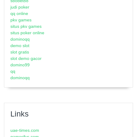
sbobet88
judi poker
qq online
pkv games
situs pkv games
situs poker online
dominoqq
demo slot
slot gratis
slot demo gacor
domino99
qq
dominoqq
Links
uae-times.com
gamerifys.com