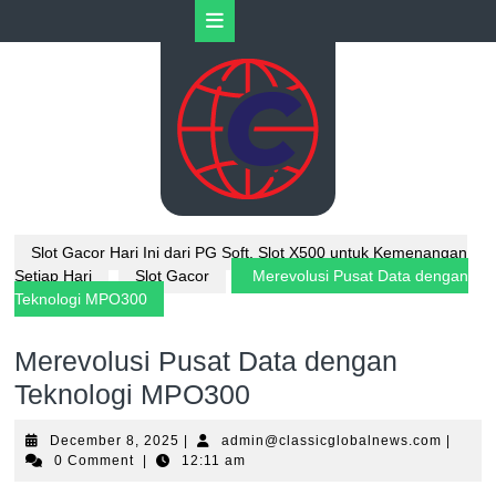
Skip
Open
to
content
Button
Slot Gacor Hari Ini dari PG Soft, Slot X500 untuk Kemenangan
Setiap Hari
Slot Gacor
Merevolusi Pusat Data dengan
Teknologi MPO300
Merevolusi Pusat Data dengan
Teknologi MPO300
December
admin@
December 8, 2025
|
admin@classicglobalnews.com
|
8,
0 Comment
|
12:11 am
2025