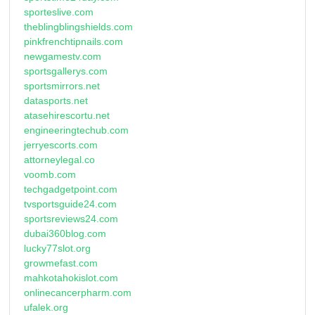
sporteslive.com
theblingblingshields.com
pinkfrenchtipnails.com
newgamestv.com
sportsgallerys.com
sportsmirrors.net
datasports.net
atasehirescortu.net
engineeringtechub.com
jerryescorts.com
attorneylegal.co
voomb.com
techgadgetpoint.com
tvsportsguide24.com
sportsreviews24.com
dubai360blog.com
lucky77slot.org
growmefast.com
mahkotahokislot.com
onlinecancerpharm.com
ufalek.org