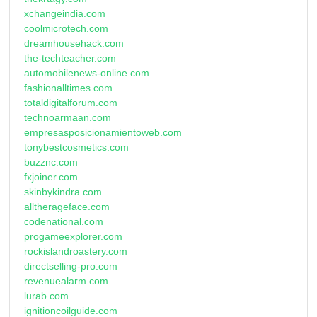
xchangeindia.com
coolmicrotech.com
dreamhousehack.com
the-techteacher.com
automobilenews-online.com
fashionalltimes.com
totaldigitalforum.com
technoarmaan.com
empresasposicionamientoweb.com
tonybestcosmetics.com
buzznc.com
fxjoiner.com
skinbykindra.com
alltherageface.com
codenational.com
progameexplorer.com
rockislandroastery.com
directselling-pro.com
revenuealarm.com
lurab.com
ignitioncoilguide.com