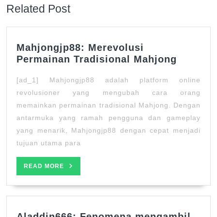
Related Post
Mahjongjp88: Merevolusi
Mahjong
Permainan Tradisional Mahjong
Merevol
[ad_1] Mahjongjp88 adalah platform online
Permai
Tradisi
revolusioner yang mengubah cara orang
Mahjon
memainkan permainan tradisional Mahjong. Dengan
antarmuka yang ramah pengguna dan gameplay
yang menarik, Mahjongjp88 dengan cepat menjadi
tujuan utama para
READ
READ MORE
MORE
Aladdin666: Fenomena mengambil