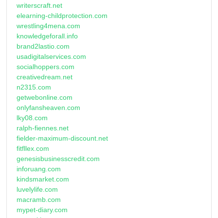
writerscraft.net
elearning-childprotection.com
wrestling4mena.com
knowledgeforall.info
brand2lastio.com
usadigitalservices.com
socialhoppers.com
creativedream.net
n2315.com
getwebonline.com
onlyfansheaven.com
lky08.com
ralph-fiennes.net
fielder-maximum-discount.net
fitfllex.com
genesisbusinesscredit.com
inforuang.com
kindsmarket.com
luvelylife.com
macramb.com
mypet-diary.com