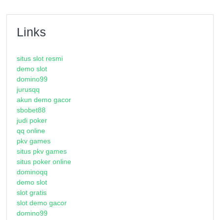
Links
situs slot resmi
demo slot
domino99
jurusqq
akun demo gacor
sbobet88
judi poker
qq online
pkv games
situs pkv games
situs poker online
dominoqq
demo slot
slot gratis
slot demo gacor
domino99