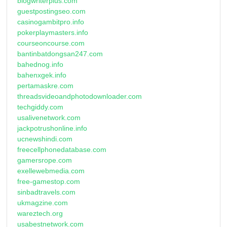
blogwriterplus.com
guestpostingseo.com
casinogambitpro.info
pokerplaymasters.info
courseoncourse.com
bantinbatdongsan247.com
bahednog.info
bahenxgek.info
pertamaskre.com
threadsvideoandphotodownloader.com
techgiddy.com
usalivenetwork.com
jackpotrushonline.info
ucnewshindi.com
freecellphonedatabase.com
gamersrope.com
exellewebmedia.com
free-gamestop.com
sinbadtravels.com
ukmagzine.com
wareztech.org
usabestnetwork.com