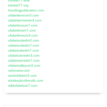
totobet77.asia
totobet77.org
trendingpublication.com
ufabettererum3.com
ufabettermentm4.com
ufabettersum7.com
ufabettinwm7.com
ufabettinwum3.com
ufabetunitedm3.com
ufabetunitedm7.com
ufabetuskedm7.com
ufabetutoredm3.com
ufabetutoredm7.com
ufabetvalleyum3.com
veloxview.com
westufabetm3.com
whiskeybrothersllc.com
wildufabetum7.com