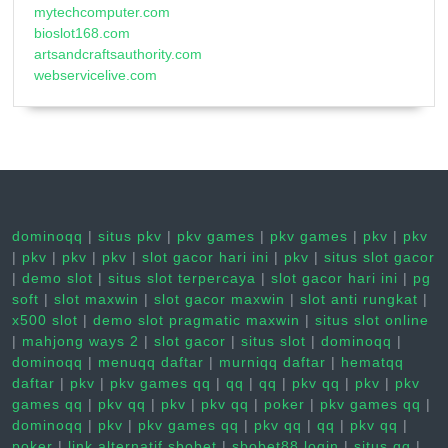
mytechcomputer.com
bioslot168.com
artsandcraftsauthority.com
webservicelive.com
dominoqq
|
situs pkv
|
pkv games
|
pkv games
|
pkv
|
pkv
|
pkv
|
pkv
|
pkv
|
slot gacor hari ini
|
pkv
|
situs slot gacor
|
demo slot
|
situs slot terpercaya
|
slot gacor hari ini
|
pg
soft
|
slot maxwin
|
slot gacor maxwin
|
slot anti rungkat
|
x500 slot
|
demo slot pragmatic maxwin
|
situs slot online
|
mahjong ways 2
|
slot gacor
|
situs slot
|
dominoqq
|
dominoqq
|
menuqq daftar
|
murniqq daftar
|
hematqq
daftar
|
pkv
|
pkv games qq
|
qq
|
qq
|
pkv qq
|
pkv
|
pkv
games qq
|
pkv qq
|
pkv
|
pkv qq
|
poker
|
pkv games qq
|
dominoqq
|
pkv
|
pkv games qq
|
pkv qq
|
qq
|
pkv qq
|
poker
|
link alternatif sbobet
|
sbobet88 login
|
situs qq
|