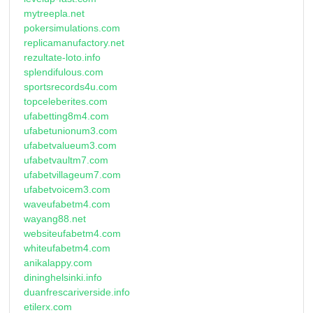
mytreepla.net
pokersimulations.com
replicamanufactory.net
rezultate-loto.info
splendifulous.com
sportsrecords4u.com
topceleberites.com
ufabetting8m4.com
ufabetunionum3.com
ufabetvalueum3.com
ufabetvaultm7.com
ufabetvillageum7.com
ufabetvoicem3.com
waveufabetm4.com
wayang88.net
websiteufabetm4.com
whiteufabetm4.com
anikalappy.com
dininghelsinki.info
duanfrescariverside.info
etilerx.com