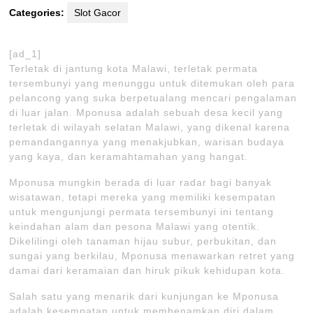
Categories:
Slot Gacor
[ad_1]
Terletak di jantung kota Malawi, terletak permata
tersembunyi yang menunggu untuk ditemukan oleh para
pelancong yang suka berpetualang mencari pengalaman
di luar jalan. Mponusa adalah sebuah desa kecil yang
terletak di wilayah selatan Malawi, yang dikenal karena
pemandangannya yang menakjubkan, warisan budaya
yang kaya, dan keramahtamahan yang hangat.
Mponusa mungkin berada di luar radar bagi banyak
wisatawan, tetapi mereka yang memiliki kesempatan
untuk mengunjungi permata tersembunyi ini tentang
keindahan alam dan pesona Malawi yang otentik.
Dikelilingi oleh tanaman hijau subur, perbukitan, dan
sungai yang berkilau, Mponusa menawarkan retret yang
damai dari keramaian dan hiruk pikuk kehidupan kota.
Salah satu yang menarik dari kunjungan ke Mponusa
adalah kesempatan untuk membenamkan diri dalam