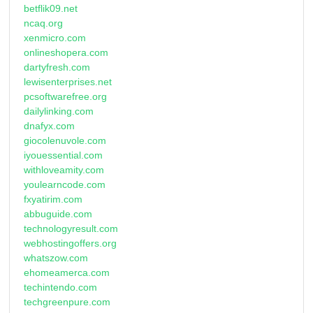
betflik09.net
ncaq.org
xenmicro.com
onlineshopera.com
dartyfresh.com
lewisenterprises.net
pcsoftwarefree.org
dailylinking.com
dnafyx.com
giocolenuvole.com
iyouessential.com
withloveamity.com
youlearncode.com
fxyatirim.com
abbuguide.com
technologyresult.com
webhostingoffers.org
whatszow.com
ehomeamerca.com
techintendo.com
techgreenpure.com