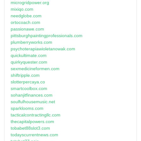
microgridpower.org
mixiqo.com
needglobe.com
ortocoach.com
passionawe.com
pittsburghpaintingprofessionals.com
plumberryworks.com
psychoterapiawioletanowak.com
quickultimate.com
quirkyquester.com
sexmedicineformen.com
shiftripple.com
slotterpercaya.co
smartcoolbox.com
sohanjitfinances.com
soulfulhousemusic.net
sparklooms.com
tacticalcontractingllc.com
thecapitalpowers.com
tobabet88slot3.com
todayscurrentnews.com