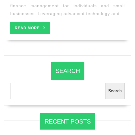
finance management for individuals and small
businesses. Leveraging advanced technology and
READ
READ MORE
MORE
SEARCH
Search
RECENT POSTS