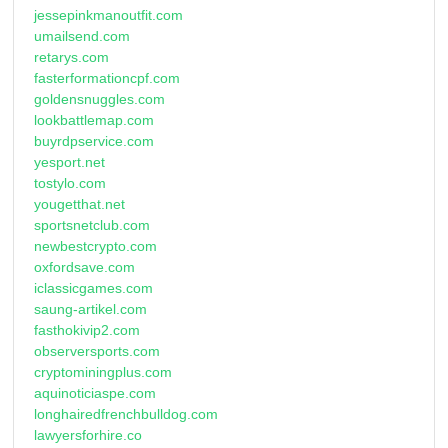
jessepinkmanoutfit.com
umailsend.com
retarys.com
fasterformationcpf.com
goldensnuggles.com
lookbattlemap.com
buyrdpservice.com
yesport.net
tostylo.com
yougetthat.net
sportsnetclub.com
newbestcrypto.com
oxfordsave.com
iclassicgames.com
saung-artikel.com
fasthokivip2.com
observersports.com
cryptominingplus.com
aquinoticiaspe.com
longhairedfrenchbulldog.com
lawyersforhire.co