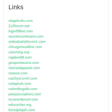
Links
stagehubs.com
1x2forum.net
login99bet.com
secretcourtesans.com
onlinebahisforum1.com
chicagoheadline.com
camming.org
rajalion88.com
goupuntacana.com
riversedgepark.com
zaseez.com
catchycrunch.com
nofaphub.com
nefertitingalls.com
patsyscreations.com
income4proof.com
educaritas.org
lensajelajah.com