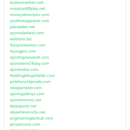
businemarket.com
matahari88play.net
moneydescriptor.com
youthsmagazine.com
painaidee.net
sportsdarkest.com
webtoon.biz
thesportswires.com
hyungpro.com
sportingnewsnet.com
sportstime24day.com
sporteslive.com
theblingblingshields.com
pinkfrenchtipnails.com
newgamestv.com
sportsgallerys.com
sportsmirrors.net
datasports.net
atasehirescortu.net
engineeringtechub.com
jerryescorts.com