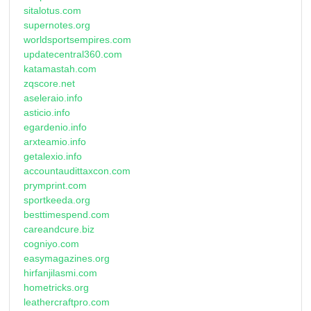
sitalotus.com
supernotes.org
worldsportsempires.com
updatecentral360.com
katamastah.com
zqscore.net
aseleraio.info
asticio.info
egardenio.info
arxteamio.info
getalexio.info
accountaudittaxcon.com
prymprint.com
sportkeeda.org
besttimespend.com
careandcure.biz
cogniyo.com
easymagazines.org
hirfanjilasmi.com
hometricks.org
leathercraftpro.com