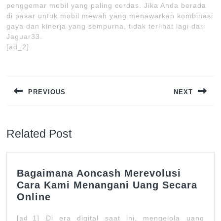
penggemar mobil yang paling cerdas. Jika Anda berada
di pasar untuk mobil mewah yang menawarkan kombinasi
gaya dan kinerja yang sempurna, tidak terlihat lagi dari
Jaguar33.
[ad_2]
Post
navigation
PREVIOUS
NEXT
Previous
Next
post:
post:
Related Post
Bagaimana Aoncash Merevolusi
Cara Kami Menangani Uang Secara
Bagaimana
Online
Aoncash
[ad_1] Di era digital saat ini, mengelola uang
Merevolusi