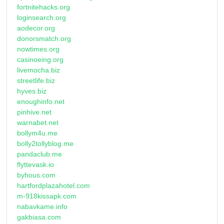
fortnitehacks.org
loginsearch.org
aodecor.org
donorsmatch.org
nowtimes.org
casinoeing.org
livemocha.biz
streetlife.biz
hyves.biz
enoughinfo.net
pinhive.net
warnabet.net
bollym4u.me
bolly2tollyblog.me
pandaclub.me
flyttevask.io
byhous.com
hartfordplazahotel.com
m-918kissapk.com
nabavkame.info
gakbiasa.com