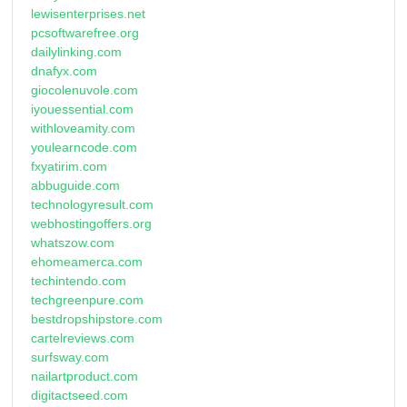
lewisenterprises.net
pcsoftwarefree.org
dailylinking.com
dnafyx.com
giocolenuvole.com
iyouessential.com
withloveamity.com
youlearncode.com
fxyatirim.com
abbuguide.com
technologyresult.com
webhostingoffers.org
whatszow.com
ehomeamerca.com
techintendo.com
techgreenpure.com
bestdropshipstore.com
cartelreviews.com
surfsway.com
nailartproduct.com
digitactseed.com