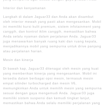
Interior dan kenyamanan
Langkah di dalam Jaguar33 dan Anda akan disambut
oleh interior mewah yang pasti akan mengesankan. Mobil
ini memiliki kursi kulit premium, sistem infotainment yang
canggih, dan kontrol iklim canggih, memastikan bahwa
Anda selalu nyaman dalam perjalanan Anda. Jaguar33
juga menawarkan banyak ruang kaki dan ruang kepala,
menjadikannya mobil yang sempurna untuk drive panjang
atau perjalanan harian.
Mesin dan kinerja
Di bawah kap, Jaguar33 ditenagai oleh mesin yang kuat
yang memberikan kinerja yang mengesankan. Mobil ini
tersedia dalam berbagai opsi mesin, termasuk mesin
empat silinder turbocharged dan mesin V6,
memungkinkan Anda untuk memilih mesin yang sempurna
sesuai dengan gaya mengemudi Anda. Jaguar33 juga
memiliki sistem suspensi dan kemudi tingkat lanjut,
memastikan bahwa Anda selalu memiliki perjalanan yang