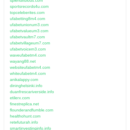
splendifulous.com
sportsrecords4u.com
topceleberites.com
ufabetting8m4.com
ufabetunionum3.com
ufabetvalueum3.com
ufabetvaultm7.com
ufabetvillageum7.com
ufabetvoicem3.com
waveufabetm4.com
wayang88.net
websiteufabetm4.com
whiteufabetm4.com
anikalappy.com
dininghelsinki.info
duanfrescariverside.info
etilerx.com
finestreplica.net
flounderandfumble.com
healthohunt.com
retefuturah.info
smartinvestinginfo.info