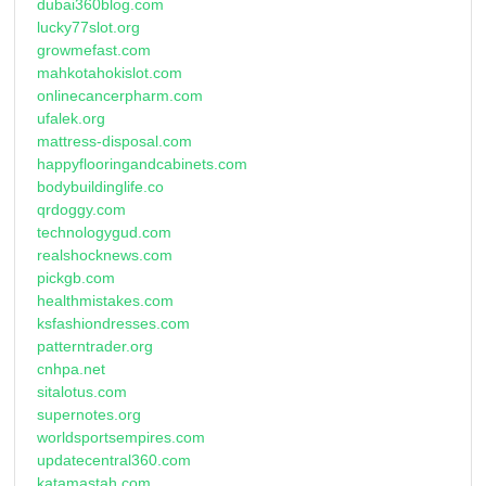
dubai360blog.com
lucky77slot.org
growmefast.com
mahkotahokislot.com
onlinecancerpharm.com
ufalek.org
mattress-disposal.com
happyflooringandcabinets.com
bodybuildinglife.co
qrdoggy.com
technologygud.com
realshocknews.com
pickgb.com
healthmistakes.com
ksfashiondresses.com
patterntrader.org
cnhpa.net
sitalotus.com
supernotes.org
worldsportsempires.com
updatecentral360.com
katamastah.com