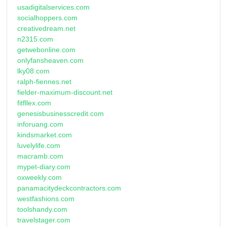
usadigitalservices.com
socialhoppers.com
creativedream.net
n2315.com
getwebonline.com
onlyfansheaven.com
lky08.com
ralph-fiennes.net
fielder-maximum-discount.net
fitfllex.com
genesisbusinesscredit.com
inforuang.com
kindsmarket.com
luvelylife.com
macramb.com
mypet-diary.com
oxweekly.com
panamacitydeckcontractors.com
westfashions.com
toolshandy.com
travelstager.com