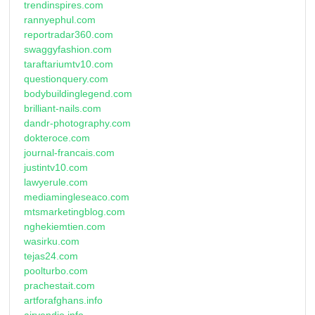
trendinspires.com
rannyephul.com
reportradar360.com
swaggyfashion.com
taraftariumtv10.com
questionquery.com
bodybuildinglegend.com
brilliant-nails.com
dandr-photography.com
dokteroce.com
journal-francais.com
justintv10.com
lawyerule.com
mediamingleseaco.com
mtsmarketingblog.com
nghekiemtien.com
wasirku.com
tejas24.com
poolturbo.com
prachestait.com
artforafghans.info
airvendio.info