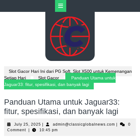
Skip
Open
to
content
Button
Slot Gacor Hari Ini dari PG Soft, Slot X500 untuk Kemenangan
Setiap Hari
Slot Gacor
Panduan Utama untuk
Jaguar33: fitur, spesifikasi, dan banyak lagi
Panduan Utama untuk Jaguar33:
fitur, spesifikasi, dan banyak lagi
July
admin@clas
July 25, 2025
|
admin@classicglobalnews.com
|
0
25,
Comment
|
10:45 pm
2025