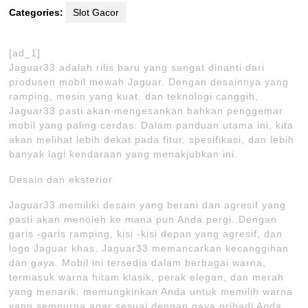
Categories:
Slot Gacor
[ad_1]
Jaguar33 adalah rilis baru yang sangat dinanti dari
produsen mobil mewah Jaguar. Dengan desainnya yang
ramping, mesin yang kuat, dan teknologi canggih,
Jaguar33 pasti akan mengesankan bahkan penggemar
mobil yang paling cerdas. Dalam panduan utama ini, kita
akan melihat lebih dekat pada fitur, spesifikasi, dan lebih
banyak lagi kendaraan yang menakjubkan ini.
Desain dan eksterior
Jaguar33 memiliki desain yang berani dan agresif yang
pasti akan menoleh ke mana pun Anda pergi. Dengan
garis -garis ramping, kisi -kisi depan yang agresif, dan
logo Jaguar khas, Jaguar33 memancarkan kecanggihan
dan gaya. Mobil ini tersedia dalam berbagai warna,
termasuk warna hitam klasik, perak elegan, dan merah
yang menarik, memungkinkan Anda untuk memilih warna
yang sempurna agar sesuai dengan gaya pribadi Anda.