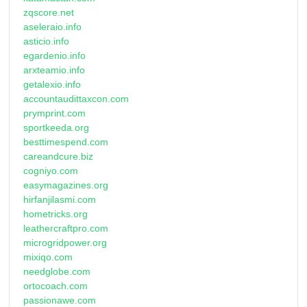
zqscore.net
aseleraio.info
asticio.info
egardenio.info
arxteamio.info
getalexio.info
accountaudittaxcon.com
prymprint.com
sportkeeda.org
besttimespend.com
careandcure.biz
cogniyo.com
easymagazines.org
hirfanjilasmi.com
hometricks.org
leathercraftpro.com
microgridpower.org
mixiqo.com
needglobe.com
ortocoach.com
passionawe.com