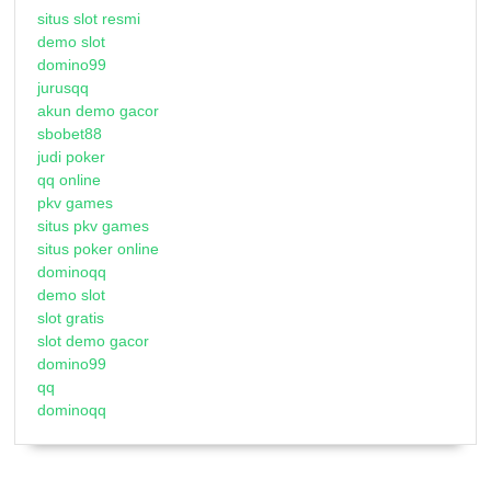
situs slot resmi
demo slot
domino99
jurusqq
akun demo gacor
sbobet88
judi poker
qq online
pkv games
situs pkv games
situs poker online
dominoqq
demo slot
slot gratis
slot demo gacor
domino99
qq
dominoqq