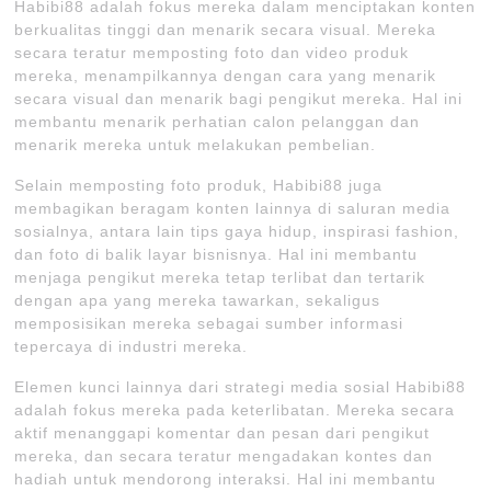
Habibi88 adalah fokus mereka dalam menciptakan konten
berkualitas tinggi dan menarik secara visual. Mereka
secara teratur memposting foto dan video produk
mereka, menampilkannya dengan cara yang menarik
secara visual dan menarik bagi pengikut mereka. Hal ini
membantu menarik perhatian calon pelanggan dan
menarik mereka untuk melakukan pembelian.
Selain memposting foto produk, Habibi88 juga
membagikan beragam konten lainnya di saluran media
sosialnya, antara lain tips gaya hidup, inspirasi fashion,
dan foto di balik layar bisnisnya. Hal ini membantu
menjaga pengikut mereka tetap terlibat dan tertarik
dengan apa yang mereka tawarkan, sekaligus
memposisikan mereka sebagai sumber informasi
tepercaya di industri mereka.
Elemen kunci lainnya dari strategi media sosial Habibi88
adalah fokus mereka pada keterlibatan. Mereka secara
aktif menanggapi komentar dan pesan dari pengikut
mereka, dan secara teratur mengadakan kontes dan
hadiah untuk mendorong interaksi. Hal ini membantu