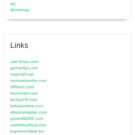
qq
dominoqq
Links
uae-times.com
gamerifys.com
inspiratif.net
vsmsnetworks.com
offthem.com
ibommatv.com
techporfit.com
bekasionline.com
nbusinessplan.com
greenlife360.com
cantshoutitout.com
expressufabet.biz