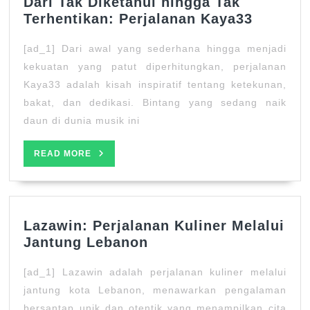
Dari Tak Diketahui hingga Tak
Dari
Terhentikan: Perjalanan Kaya33
Tak
[ad_1] Dari awal yang sederhana hingga menjadi
Diketah
hingga
kekuatan yang patut diperhitungkan, perjalanan
Tak
Kaya33 adalah kisah inspiratif tentang ketekunan,
Terhent
bakat, dan dedikasi. Bintang yang sedang naik
Perjala
daun di dunia musik ini
Kaya33
READ
READ MORE
MORE
Lazawin: Perjalanan Kuliner Melalui
Lazawin:
Jantung Lebanon
Perjalanan
[ad_1] Lazawin adalah perjalanan kuliner melalui
Kuliner
Melalui
jantung kota Lebanon, menawarkan pengalaman
Jantung
bersantap unik dan otentik yang menampilkan cita