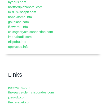
byhous.com
hartfordplazahotel.com
m-918kissapk.com
nabavkame.info
gakbiasa.com
iflowerhu.info
chicagocrystalconnection.com
imanabadii.com
trilipohu.info
appruptio.info
Links
punjwanis.com
the-parcs-clematiscondos.com
jusu-gb.com
thecarepet.com