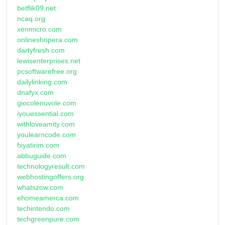
betflik09.net
ncaq.org
xenmicro.com
onlineshopera.com
dartyfresh.com
lewisenterprises.net
pcsoftwarefree.org
dailylinking.com
dnafyx.com
giocolenuvole.com
iyouessential.com
withloveamity.com
youlearncode.com
fxyatirim.com
abbuguide.com
technologyresult.com
webhostingoffers.org
whatszow.com
ehomeamerca.com
techintendo.com
techgreenpure.com