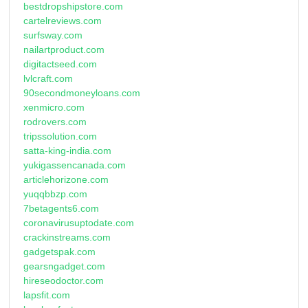
bestdropshipstore.com
cartelreviews.com
surfsway.com
nailartproduct.com
digitactseed.com
lvlcraft.com
90secondmoneyloans.com
xenmicro.com
rodrovers.com
tripssolution.com
satta-king-india.com
yukigassencanada.com
articlehorizone.com
yuqqbbzp.com
7betagents6.com
coronavirusuptodate.com
crackinstreams.com
gadgetspak.com
gearsngadget.com
hireseodoctor.com
lapsfit.com