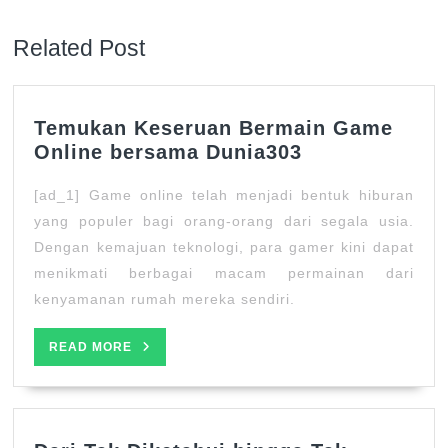
post:
post:
Related Post
Temukan Keseruan Bermain Game
Temukan
Online bersama Dunia303
Keseruan
[ad_1] Game online telah menjadi bentuk hiburan
Bermain
Game
yang populer bagi orang-orang dari segala usia.
Online
Dengan kemajuan teknologi, para gamer kini dapat
bersama
menikmati berbagai macam permainan dari
Dunia303
kenyamanan rumah mereka sendiri.
READ
READ MORE
MORE