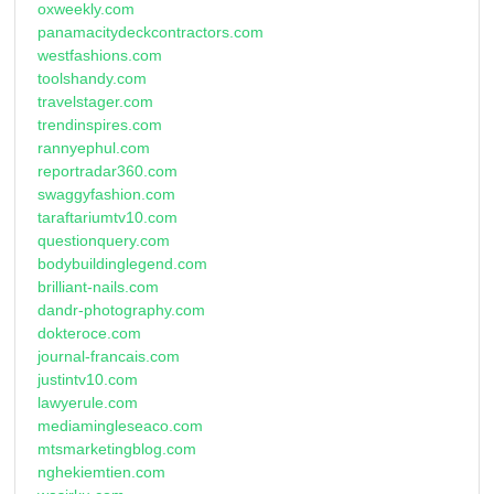
oxweekly.com
panamacitydeckcontractors.com
westfashions.com
toolshandy.com
travelstager.com
trendinspires.com
rannyephul.com
reportradar360.com
swaggyfashion.com
taraftariumtv10.com
questionquery.com
bodybuildinglegend.com
brilliant-nails.com
dandr-photography.com
dokteroce.com
journal-francais.com
justintv10.com
lawyerule.com
mediamingleseaco.com
mtsmarketingblog.com
nghekiemtien.com