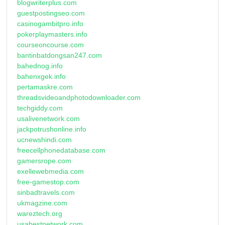
blogwriterplus.com
guestpostingseo.com
casinogambitpro.info
pokerplaymasters.info
courseoncourse.com
bantinbatdongsan247.com
bahednog.info
bahenxgek.info
pertamaskre.com
threadsvideoandphotodownloader.com
techgiddy.com
usalivenetwork.com
jackpotrushonline.info
ucnewshindi.com
freecellphonedatabase.com
gamersrope.com
exellewebmedia.com
free-gamestop.com
sinbadtravels.com
ukmagzine.com
wareztech.org
usabestnetwork.com