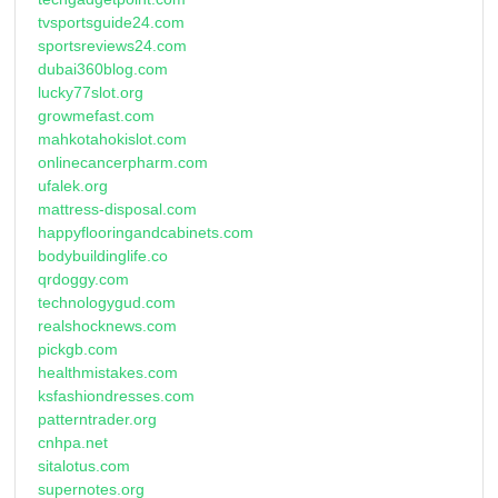
tvsportsguide24.com
sportsreviews24.com
dubai360blog.com
lucky77slot.org
growmefast.com
mahkotahokislot.com
onlinecancerpharm.com
ufalek.org
mattress-disposal.com
happyflooringandcabinets.com
bodybuildinglife.co
qrdoggy.com
technologygud.com
realshocknews.com
pickgb.com
healthmistakes.com
ksfashiondresses.com
patterntrader.org
cnhpa.net
sitalotus.com
supernotes.org