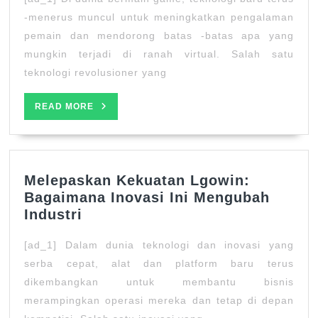
Revo
Meng
-menerus muncul untuk meningkatkan pengalaman
Masa
pemain dan mendorong batas -batas apa yang
Depa
mungkin terjadi di ranah virtual. Salah satu
Perm
teknologi revolusioner yang
READ
READ MORE
MORE
Melepaskan Kekuatan Lgowin:
Bagaimana Inovasi Ini Mengubah
Melepaskan
Industri
Kekuatan
[ad_1] Dalam dunia teknologi dan inovasi yang
Lgowin:
Bagaimana
serba cepat, alat dan platform baru terus
Inovasi
dikembangkan untuk membantu bisnis
Ini
merampingkan operasi mereka dan tetap di depan
Mengubah