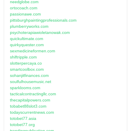
needglobe.com
ortocoach.com
passionawe.com
pittsburghpaintingprofessionals.com
plumberryworks.com
psychoterapiawioletanowak.com
quickultimate.com
quirkyquester.com
sexmedicineformen.com
shiftripple.com
slotterpercaya.co
smartcoolbox.com
sohanjitfinances.com
soulfulhousemusic.net
sparklooms.com
tacticalcontractingllc.com
thecapitalpowers.com
tobabet88slot3.com
todayscurrentnews.com
totobet77.asia
totobet77.org
trendingpublication.com