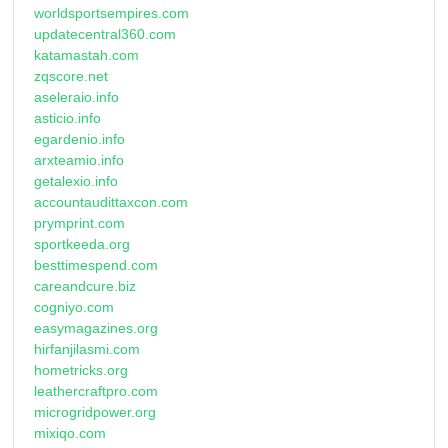
worldsportsempires.com
updatecentral360.com
katamastah.com
zqscore.net
aseleraio.info
asticio.info
egardenio.info
arxteamio.info
getalexio.info
accountaudittaxcon.com
prymprint.com
sportkeeda.org
besttimespend.com
careandcure.biz
cogniyo.com
easymagazines.org
hirfanjilasmi.com
hometricks.org
leathercraftpro.com
microgridpower.org
mixiqo.com