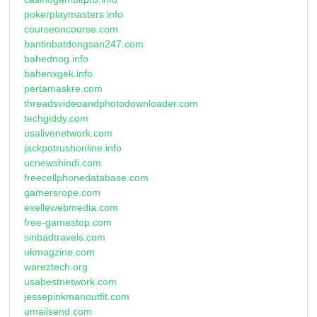
pokerplaymasters.info
courseoncourse.com
bantinbatdongsan247.com
bahednog.info
bahenxgek.info
pertamaskre.com
threadsvideoandphotodownloader.com
techgiddy.com
usalivenetwork.com
jackpotrushonline.info
ucnewshindi.com
freecellphonedatabase.com
gamersrope.com
exellewebmedia.com
free-gamestop.com
sinbadtravels.com
ukmagzine.com
wareztech.org
usabestnetwork.com
jessepinkmanoutfit.com
umailsend.com