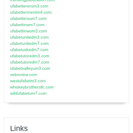
ufabettererum3.com
ufabettermentm4.com
ufabettersum7.com
ufabettinwm7.com
ufabettinwum3.com
ufabetunitedm3.com
ufabetunitedm7.com
ufabetuskedm7.com
ufabetutoredm3.com
ufabetutoredm7.com
ufabetvalleyum3.com
veloxview.com
westufabetm3.com
whiskeybrothersllc.com
wildufabetum7.com
Links