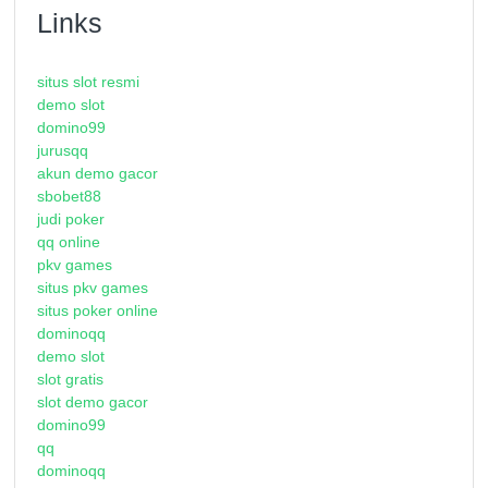
Links
situs slot resmi
demo slot
domino99
jurusqq
akun demo gacor
sbobet88
judi poker
qq online
pkv games
situs pkv games
situs poker online
dominoqq
demo slot
slot gratis
slot demo gacor
domino99
qq
dominoqq