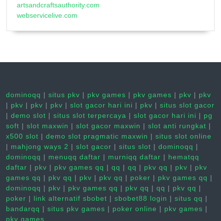
artsandcraftsauthority.com
webservicelive.com
dominoqq
|
situs pkv
|
pkv games
|
pkv games
|
pkv
|
pkv
|
pkv
|
pkv
|
pkv
|
slot gacor hari ini
|
pkv
|
situs slot gacor
|
demo slot
|
situs slot terpercaya
|
slot gacor hari ini
|
pg
soft
|
slot maxwin
|
slot gacor maxwin
|
slot anti rungkat
|
x500 slot
|
demo slot pragmatic maxwin
|
situs slot online
|
mahjong ways 2
|
slot gacor
|
situs slot
|
dominoqq
|
dominoqq
|
menuqq daftar
|
murniqq daftar
|
hematqq
daftar
|
pkv
|
pkv games qq
|
qq
|
qq
|
pkv qq
|
pkv
|
pkv
games qq
|
pkv qq
|
pkv
|
pkv qq
|
poker
|
pkv games qq
|
dominoqq
|
pkv
|
pkv games qq
|
pkv qq
|
qq
|
pkv qq
|
poker
|
link alternatif sbobet
|
sbobet88 login
|
situs qq
|
bandarqq
|
situs pkv games
|
poker online
|
pkv games
|
pkv games