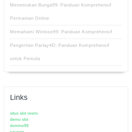
Menemukan Bunga99: Panduan Komprehensif
Permainan Online
Memahami Winlose99: Panduan Komprehensif
Pengertian Parlay4D: Panduan Komprehensif
untuk Pemula
Links
situs slot resmi
demo slot
domino99
jurusqq