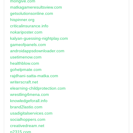
mongive.com
matkagameresultsview.com
getsolutionsonline.com
hispinner.org
criticalinsurance.info
nokariposter.com
kalyan-guessing-nightplay.com
gameofpanels.com
androidappsdownloader.com
usetimenow.com
healthblow.com
gohelpmate.com
rajdhani-satta-matka.com
writerscraft.net
elearning-childprotection.com
wrestling4mena.com
knowledgeforall.info
brand2lastio.com
usadigitalservices.com
socialhoppers.com
creativedream.net
n2315.com