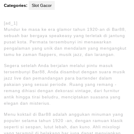
Categories:
Slot Gacor
[ad_1]
Mundur ke masa ke era glamor tahun 1920-an di Bar88,
sebuah bar bergaya speakeasy yang terletak di jantung
pusat kota. Permata tersembunyi ini menawarkan
pengalaman yang unik dan mendalam yang mengangkut
tamu ke zaman flappers, musik jazz, dan larangan.
Segera setelah Anda berjalan melalui pintu masuk
tersembunyi Bar88, Anda disambut dengan suara musik
jazz live dan pemandangan para bartender dalam
pakaian yang sesuai periode. Ruang yang remang -
remang dihiasi dengan dekorasi vintage, dari furnitur
antik hingga tirai beludru, menciptakan suasana yang
elegan dan misterius.
Menu koktail di Bar88 adalah anggukan minuman yang
populer selama tahun 1920 -an, dengan ramuan klasik
seperti si sespan, lutut lebah, dan kuno. Ahli mixologi
yang terampil di belakang bar juga dapat menyiapkan