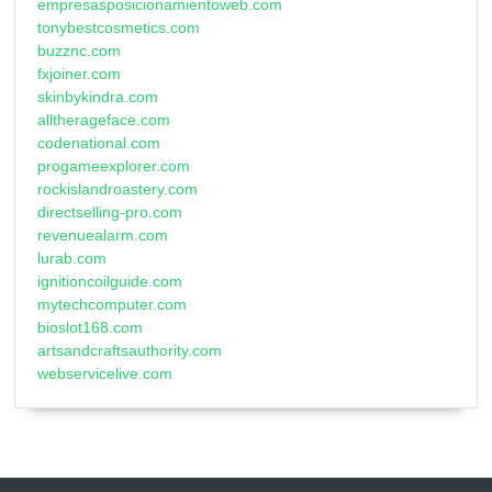
empresasposicionamientoweb.com
tonybestcosmetics.com
buzznc.com
fxjoiner.com
skinbykindra.com
alltherageface.com
codenational.com
progameexplorer.com
rockislandroastery.com
directselling-pro.com
revenuealarm.com
lurab.com
ignitioncoilguide.com
mytechcomputer.com
bioslot168.com
artsandcraftsauthority.com
webservicelive.com