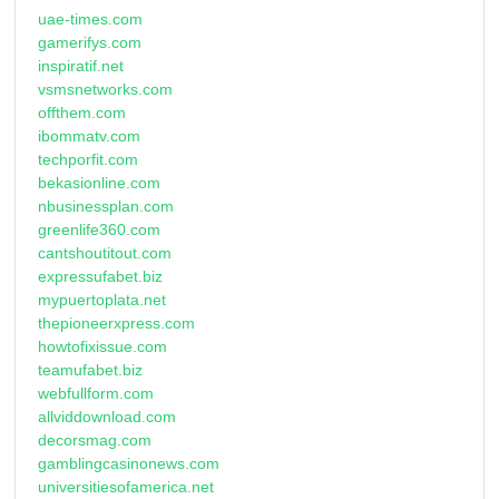
uae-times.com
gamerifys.com
inspiratif.net
vsmsnetworks.com
offthem.com
ibommatv.com
techporfit.com
bekasionline.com
nbusinessplan.com
greenlife360.com
cantshoutitout.com
expressufabet.biz
mypuertoplata.net
thepioneerxpress.com
howtofixissue.com
teamufabet.biz
webfullform.com
allviddownload.com
decorsmag.com
gamblingcasinonews.com
universitiesofamerica.net