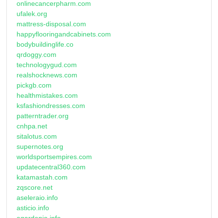
onlinecancerpharm.com
ufalek.org
mattress-disposal.com
happyflooringandcabinets.com
bodybuildinglife.co
qrdoggy.com
technologygud.com
realshocknews.com
pickgb.com
healthmistakes.com
ksfashiondresses.com
patterntrader.org
cnhpa.net
sitalotus.com
supernotes.org
worldsportsempires.com
updatecentral360.com
katamastah.com
zqscore.net
aseleraio.info
asticio.info
egardenio.info