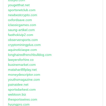
yougetthat.net
sportsnetclub.com
newbestcrypto.com
oxfordsave.com
iclassicgames.com
saung-artikel.com
fasthokivip2.com
observersports.com
cryptominingplus.com
aquinoticiaspe.com
longhairedfrenchbulldog.com
lawyersforhire.co
businemarket.com
matahari88play.net
moneydescriptor.com
youthsmagazine.com
painaidee.net
sportsdarkest.com
webtoon.biz
thesportswires.com
hyungpro.com