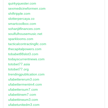
quirkyquester.com
sexmedicineformen.com
shiftripple.com
slotterpercaya.co
smartcoolbox.com
sohanjitfinances.com
soulfulhousemusic.net
sparklooms.com
tacticalcontractingllc.com
thecapitalpowers.com
tobabet88slot3.com
todayscurrentnews.com
totobet77.asia
totobet77.org
trendingpublication.com
ufabettererum3.com
ufabettermentm4.com
ufabettersum7.com
ufabettinwm7.com
ufabettinwum3.com
ufabetunitedm3.com