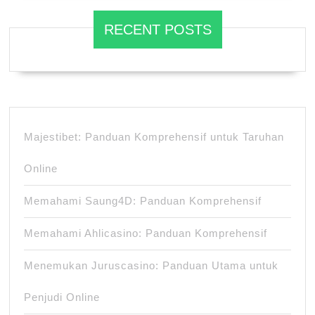
RECENT POSTS
Majestibet: Panduan Komprehensif untuk Taruhan
Online
Memahami Saung4D: Panduan Komprehensif
Memahami Ahlicasino: Panduan Komprehensif
Menemukan Juruscasino: Panduan Utama untuk
Penjudi Online