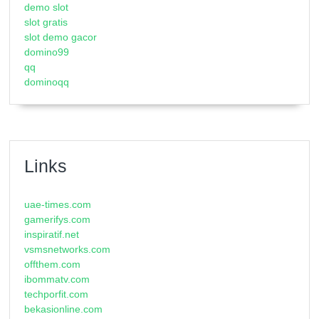
demo slot
slot gratis
slot demo gacor
domino99
qq
dominoqq
Links
uae-times.com
gamerifys.com
inspiratif.net
vsmsnetworks.com
offthem.com
ibommatv.com
techporfit.com
bekasionline.com