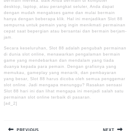
bermain mereka. Baik Anda bermain di komputer
desktop, laptop, atau perangkat seluler, Anda dapat
dengan mudah mengakses game dan mulai bermain
hanya dengan beberapa klik. Hal ini menjadikan Slot 88
sempurna untuk pemain yang ingin menikmati permainan
cepat saat bepergian atau bersantai dan bermain berjam-
jam.
Secara keseluruhan, Slot 88 adalah pengubah permainan
di dunia slot online, menawarkan pengalaman bermain
game yang mendebarkan dan mendalam yang tiada
duanya kepada para pemain. Dengan grafisnya yang
memukau, gameplay yang menarik, dan pembayaran
yang besar, Slot 88 harus dicoba oleh semua penggemar
slot online. Jadi mengapa menunggu? Rasakan sensasi
Slot 88 hari ini dan lihat mengapa ini menjadi salah satu
permainan slot online terbaik di pasaran.
[ad_2]
Post
navigation
PREVIOUS
NEXT