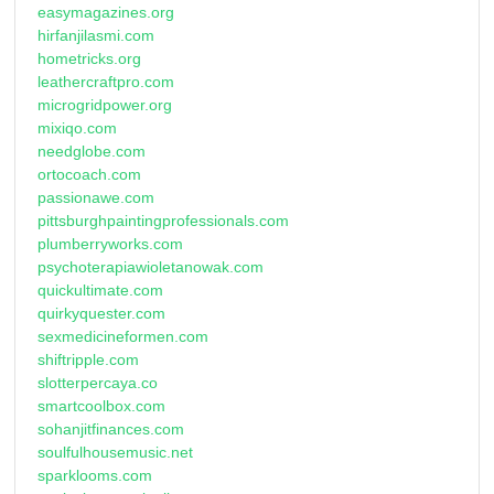
easymagazines.org
hirfanjilasmi.com
hometricks.org
leathercraftpro.com
microgridpower.org
mixiqo.com
needglobe.com
ortocoach.com
passionawe.com
pittsburghpaintingprofessionals.com
plumberryworks.com
psychoterapiawioletanowak.com
quickultimate.com
quirkyquester.com
sexmedicineformen.com
shiftripple.com
slotterpercaya.co
smartcoolbox.com
sohanjitfinances.com
soulfulhousemusic.net
sparklooms.com