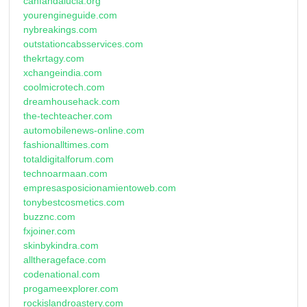
canfandalucia.org
yourengineguide.com
nybreakings.com
outstationcabsservices.com
thekrtagy.com
xchangeindia.com
coolmicrotech.com
dreamhousehack.com
the-techteacher.com
automobilenews-online.com
fashionalltimes.com
totaldigitalforum.com
technoarmaan.com
empresasposicionamientoweb.com
tonybestcosmetics.com
buzznc.com
fxjoiner.com
skinbykindra.com
alltherageface.com
codenational.com
progameexplorer.com
rockislandroastery.com