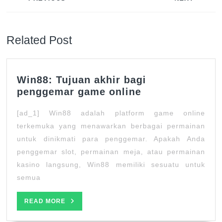
Previous
Next
post:
post:
Related Post
Win88: Tujuan akhir bagi
Win88:
penggemar game online
Tujuan
[ad_1] Win88 adalah platform game online
akhir
bagi
terkemuka yang menawarkan berbagai permainan
penggemar
untuk dinikmati para penggemar. Apakah Anda
game
penggemar slot, permainan meja, atau permainan
online
kasino langsung, Win88 memiliki sesuatu untuk
semua
READ
READ MORE
MORE