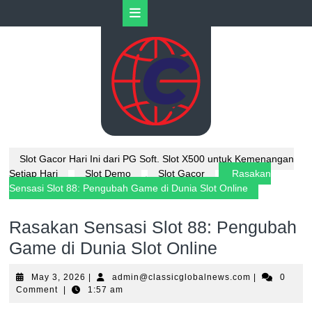
Skip
Open
to
content
Button
Slot Gacor Hari Ini dari PG Soft, Slot X500 untuk Kemenangan
Setiap Hari
Slot Demo
,
Slot Gacor
Rasakan
Sensasi Slot 88: Pengubah Game di Dunia Slot Online
Rasakan Sensasi Slot 88: Pengubah
Game di Dunia Slot Online
May
admin@classi
May 3, 2026
|
admin@classicglobalnews.com
|
0
3,
Comment
|
1:57 am
2026