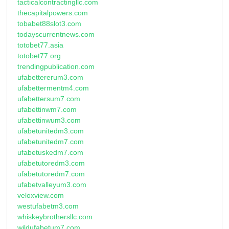
tacticalcontractingllc.com
thecapitalpowers.com
tobabet88slot3.com
todayscurrentnews.com
totobet77.asia
totobet77.org
trendingpublication.com
ufabettererum3.com
ufabettermentm4.com
ufabettersum7.com
ufabettinwm7.com
ufabettinwum3.com
ufabetunitedm3.com
ufabetunitedm7.com
ufabetuskedm7.com
ufabetutoredm3.com
ufabetutoredm7.com
ufabetvalleyum3.com
veloxview.com
westufabetm3.com
whiskeybrothersllc.com
wildufabetum7.com