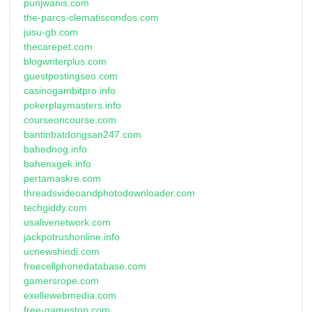
punjwanis.com
the-parcs-clematiscondos.com
jusu-gb.com
thecarepet.com
blogwriterplus.com
guestpostingseo.com
casinogambitpro.info
pokerplaymasters.info
courseoncourse.com
bantinbatdongsan247.com
bahednog.info
bahenxgek.info
pertamaskre.com
threadsvideoandphotodownloader.com
techgiddy.com
usalivenetwork.com
jackpotrushonline.info
ucnewshindi.com
freecellphonedatabase.com
gamersrope.com
exellewebmedia.com
free-gamestop.com