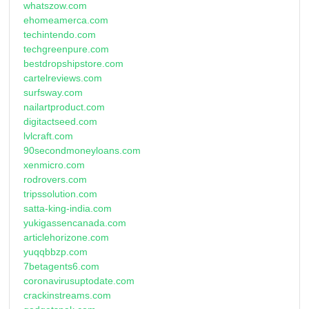
whatszow.com
ehomeamerca.com
techintendo.com
techgreenpure.com
bestdropshipstore.com
cartelreviews.com
surfsway.com
nailartproduct.com
digitactseed.com
lvlcraft.com
90secondmoneyloans.com
xenmicro.com
rodrovers.com
tripssolution.com
satta-king-india.com
yukigassencanada.com
articlehorizone.com
yuqqbbzp.com
7betagents6.com
coronavirusuptodate.com
crackinstreams.com