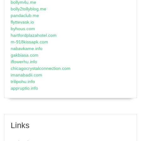
bollym4u.me
bolly2tollyblog.me
pandaclub.me
flyttevask.io
byhous.com
hartfordplazahotel.com
m-918kissapk.com
nabavkame.info
gakbiasa.com
iflowerhu.info
chicagocrystalconnection.com
imanabadii.com
trilipohu.info
appruptio.info
Links