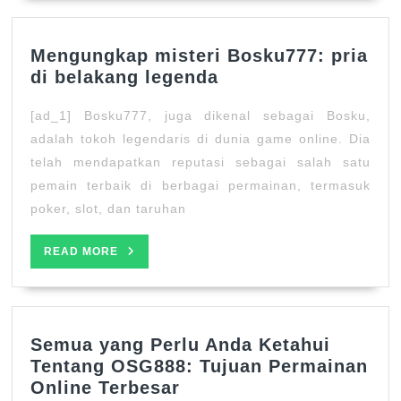
Mengungkap misteri Bosku777: pria
Mengungkap
di belakang legenda
misteri
[ad_1] Bosku777, juga dikenal sebagai Bosku,
Bosku777:
pria
adalah tokoh legendaris di dunia game online. Dia
di
telah mendapatkan reputasi sebagai salah satu
belakang
pemain terbaik di berbagai permainan, termasuk
legenda
poker, slot, dan taruhan
READ
READ MORE
MORE
Semua yang Perlu Anda Ketahui
Tentang OSG888: Tujuan Permainan
Semua
Online Terbesar