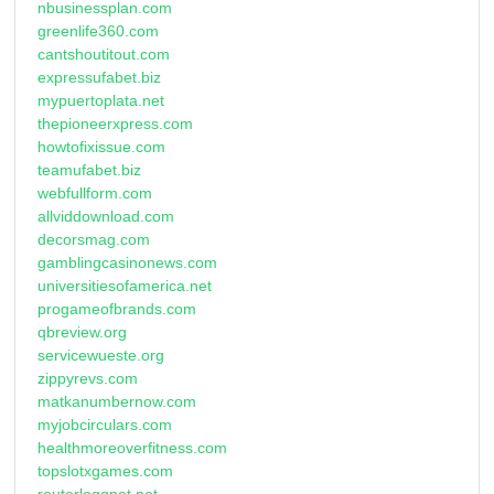
nbusinessplan.com
greenlife360.com
cantshoutitout.com
expressufabet.biz
mypuertoplata.net
thepioneerxpress.com
howtofixissue.com
teamufabet.biz
webfullform.com
allviddownload.com
decorsmag.com
gamblingcasinonews.com
universitiesofamerica.net
progameofbrands.com
qbreview.org
servicewueste.org
zippyrevs.com
matkanumbernow.com
myjobcirculars.com
healthmoreoverfitness.com
topslotxgames.com
routerloggnet.net