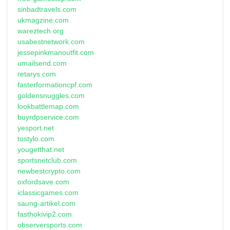
sinbadtravels.com
ukmagzine.com
wareztech.org
usabestnetwork.com
jessepinkmanoutfit.com
umailsend.com
retarys.com
fasterformationcpf.com
goldensnuggles.com
lookbattlemap.com
buyrdpservice.com
yesport.net
tostylo.com
yougetthat.net
sportsnetclub.com
newbestcrypto.com
oxfordsave.com
iclassicgames.com
saung-artikel.com
fasthokivip2.com
observersports.com