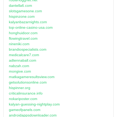
dantella6.com
slotsgamesone.com
hispinzone.com
kalyanbazarnights.com
top-online-casino-usa.com
honghuidoor.com
flowingtravel.com
nineniki.com
brandiospecialists.com
medicalcare7.com
adtennaball.com
nabzah.com
mongive.com
matkagameresultsview.com
getsolutionsonline.com
hispinner.org
criticalinsurance.info
nokariposter.com
kalyan-guessing-nightplay.com
gameofpanels.com
androidappsdownloader.com