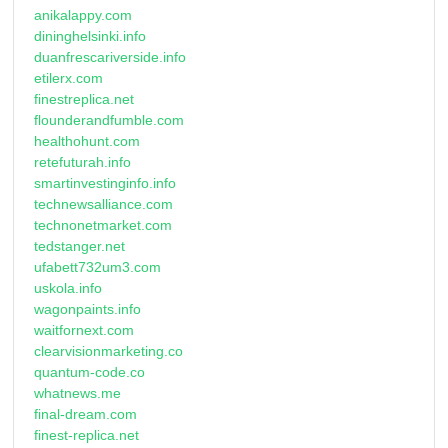
anikalappy.com
dininghelsinki.info
duanfrescariverside.info
etilerx.com
finestreplica.net
flounderandfumble.com
healthohunt.com
retefuturah.info
smartinvestinginfo.info
technewsalliance.com
technonetmarket.com
tedstanger.net
ufabett732um3.com
uskola.info
wagonpaints.info
waitfornext.com
clearvisionmarketing.co
quantum-code.co
whatnews.me
final-dream.com
finest-replica.net