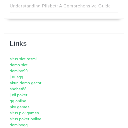
Understanding Plisbet: A Comprehensive Guide
Links
situs slot resmi
demo slot
domino99
jurusqq
akun demo gacor
sbobet88
judi poker
qq online
pkv games
situs pkv games
situs poker online
dominoqq