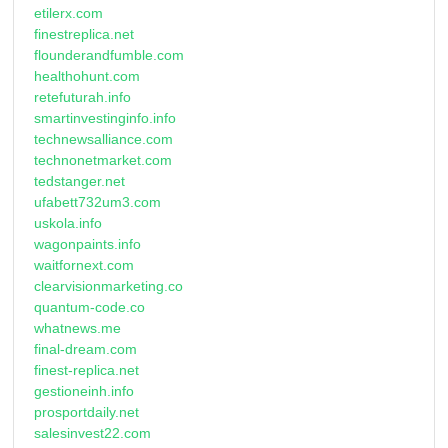
etilerx.com
finestreplica.net
flounderandfumble.com
healthohunt.com
retefuturah.info
smartinvestinginfo.info
technewsalliance.com
technonetmarket.com
tedstanger.net
ufabett732um3.com
uskola.info
wagonpaints.info
waitfornext.com
clearvisionmarketing.co
quantum-code.co
whatnews.me
final-dream.com
finest-replica.net
gestioneinh.info
prosportdaily.net
salesinvest22.com