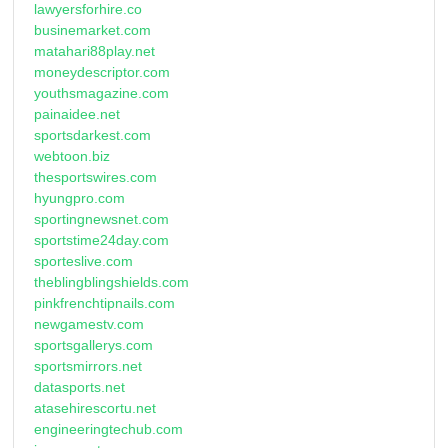
lawyersforhire.co
businemarket.com
matahari88play.net
moneydescriptor.com
youthsmagazine.com
painaidee.net
sportsdarkest.com
webtoon.biz
thesportswires.com
hyungpro.com
sportingnewsnet.com
sportstime24day.com
sporteslive.com
theblingblingshields.com
pinkfrenchtipnails.com
newgamestv.com
sportsgallerys.com
sportsmirrors.net
datasports.net
atasehirescortu.net
engineeringtechub.com