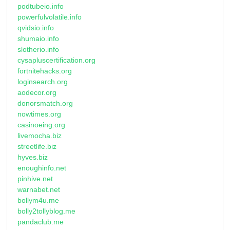
podtubeio.info
powerfulvolatile.info
qvidsio.info
shumaio.info
slotherio.info
cysapluscertification.org
fortnitehacks.org
loginsearch.org
aodecor.org
donorsmatch.org
nowtimes.org
casinoeing.org
livemocha.biz
streetlife.biz
hyves.biz
enoughinfo.net
pinhive.net
warnabet.net
bollym4u.me
bolly2tollyblog.me
pandaclub.me