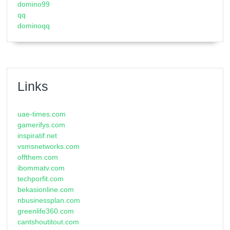
domino99
qq
dominoqq
Links
uae-times.com
gamerifys.com
inspiratif.net
vsmsnetworks.com
offthem.com
ibommatv.com
techporfit.com
bekasionline.com
nbusinessplan.com
greenlife360.com
cantshoutitout.com