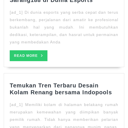
Amatir
[ad_1] Di dunia esports yang serba cepat dan terus
ke
Pro:
berkembang, perjalanan dari amatir ke profesional
Perjalanan
bukanlah hal yang mudah. Ini membutuhkan
Sarang188
dedikasi, keterampilan, dan hasrat untuk permainan
di
yang membedakan Anda
Dunia
Esports
READ
READ MORE
MORE
Temukan Tren Terbaru Desain
Temu
Kolam Renang bersama Indopools
Tren
[ad_1] Memiliki kolam di halaman belakang rumah
Terb
Desa
merupakan kemewahan yang diimpikan banyak
Kola
pemilik rumah. Tidak hanya memberikan pelarian
Rena
yang menyegarkan dari panasnya musim panas,