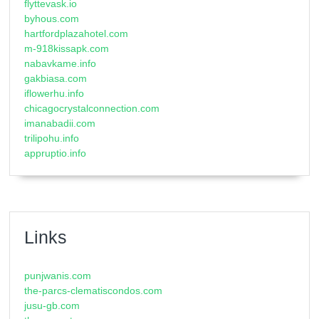
flyttevask.io
byhous.com
hartfordplazahotel.com
m-918kissapk.com
nabavkame.info
gakbiasa.com
iflowerhu.info
chicagocrystalconnection.com
imanabadii.com
trilipohu.info
appruptio.info
Links
punjwanis.com
the-parcs-clematiscondos.com
jusu-gb.com