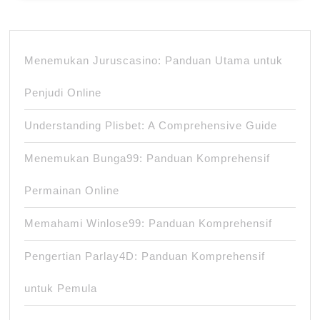
Menemukan Juruscasino: Panduan Utama untuk
Penjudi Online
Understanding Plisbet: A Comprehensive Guide
Menemukan Bunga99: Panduan Komprehensif
Permainan Online
Memahami Winlose99: Panduan Komprehensif
Pengertian Parlay4D: Panduan Komprehensif
untuk Pemula