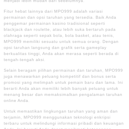
menjadi lebih mudah dari sebelumnya.
Fitur hebat lainnya dari MPO999 adalah variasi
permainan dan opsi taruhan yang tersedia. Baik Anda
penggemar permainan kasino tradisional seperti
blackjack dan roulette, atau lebih suka bertaruh pada
olahraga seperti sepak bola, bola basket, atau tenis,
MPO999 memiliki sesuatu untuk semua orang. Dengan
opsi taruhan langsung dan grafik serta gameplay
berkualitas tinggi, Anda akan merasa seperti berada di
tengah-tengah aksi.
Selain beragam pilihan permainan dan taruhan, MPO999
juga menawarkan peluang kompetitif dan bonus serta
promosi yang melimpah untuk pemain baru dan lama. Ini
berarti Anda akan memiliki lebih banyak peluang untuk
menang besar dan memaksimalkan pengalaman taruhan
online Anda.
Untuk memastikan lingkungan taruhan yang aman dan
terjamin, MPO999 menggunakan teknologi enkripsi
terbaru untuk melindungi informasi pribadi dan keuangan