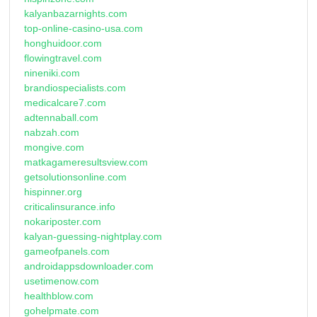
kalyanbazarnights.com
top-online-casino-usa.com
honghuidoor.com
flowingtravel.com
nineniki.com
brandiospecialists.com
medicalcare7.com
adtennaball.com
nabzah.com
mongive.com
matkagameresultsview.com
getsolutionsonline.com
hispinner.org
criticalinsurance.info
nokariposter.com
kalyan-guessing-nightplay.com
gameofpanels.com
androidappsdownloader.com
usetimenow.com
healthblow.com
gohelpmate.com