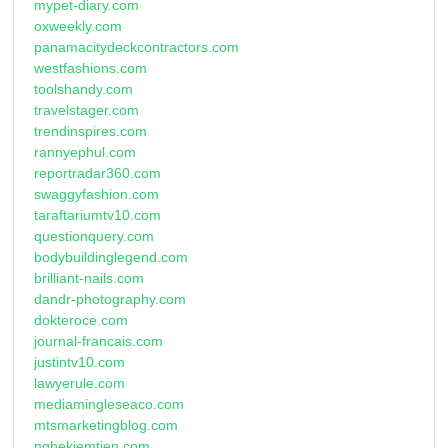
mypet-diary.com
oxweekly.com
panamacitydeckcontractors.com
westfashions.com
toolshandy.com
travelstager.com
trendinspires.com
rannyephul.com
reportradar360.com
swaggyfashion.com
taraftariumtv10.com
questionquery.com
bodybuildinglegend.com
brilliant-nails.com
dandr-photography.com
dokteroce.com
journal-francais.com
justintv10.com
lawyerule.com
mediamingleseaco.com
mtsmarketingblog.com
nghekiemtien.com