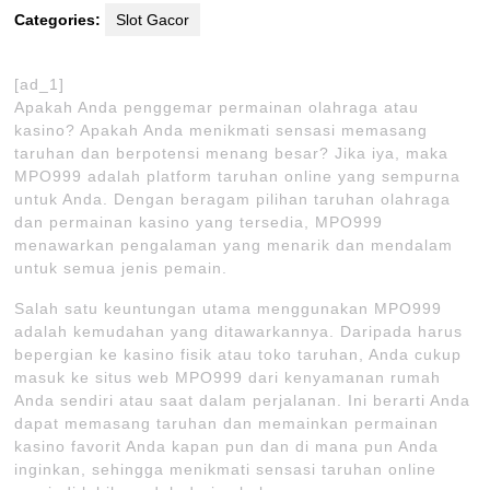
Categories:
Slot Gacor
[ad_1]
Apakah Anda penggemar permainan olahraga atau
kasino? Apakah Anda menikmati sensasi memasang
taruhan dan berpotensi menang besar? Jika iya, maka
MPO999 adalah platform taruhan online yang sempurna
untuk Anda. Dengan beragam pilihan taruhan olahraga
dan permainan kasino yang tersedia, MPO999
menawarkan pengalaman yang menarik dan mendalam
untuk semua jenis pemain.
Salah satu keuntungan utama menggunakan MPO999
adalah kemudahan yang ditawarkannya. Daripada harus
bepergian ke kasino fisik atau toko taruhan, Anda cukup
masuk ke situs web MPO999 dari kenyamanan rumah
Anda sendiri atau saat dalam perjalanan. Ini berarti Anda
dapat memasang taruhan dan memainkan permainan
kasino favorit Anda kapan pun dan di mana pun Anda
inginkan, sehingga menikmati sensasi taruhan online