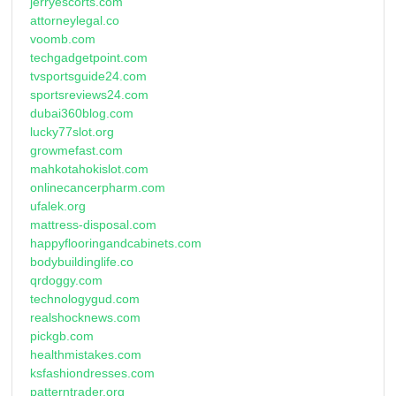
jerryescorts.com
attorneylegal.co
voomb.com
techgadgetpoint.com
tvsportsguide24.com
sportsreviews24.com
dubai360blog.com
lucky77slot.org
growmefast.com
mahkotahokislot.com
onlinecancerpharm.com
ufalek.org
mattress-disposal.com
happyflooringandcabinets.com
bodybuildinglife.co
qrdoggy.com
technologygud.com
realshocknews.com
pickgb.com
healthmistakes.com
ksfashiondresses.com
patterntrader.org