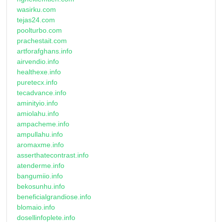
wasirku.com
tejas24.com
poolturbo.com
prachestait.com
artforafghans.info
airvendio.info
healthexe.info
puretecx.info
tecadvance.info
aminityio.info
amiolahu.info
ampacheme.info
ampullahu.info
aromaxme.info
asserthatecontrast.info
atenderme.info
bangumiio.info
bekosunhu.info
beneficialgrandiose.info
blomaio.info
dosellinfoplete.info