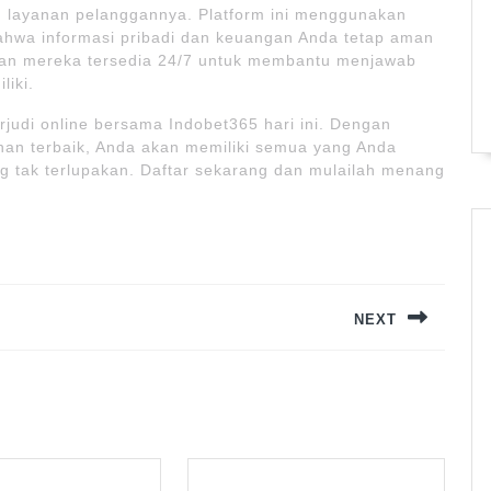
 layanan pelanggannya. Platform ini menggunakan
bahwa informasi pribadi dan keuangan Anda tetap aman
nggan mereka tersedia 24/7 untuk membantu menjawab
liki.
udi online bersama Indobet365 hari ini. Dengan
n terbaik, Anda akan memiliki semua yang Anda
 tak terlupakan. Daftar sekarang dan mulailah menang
NEXT
Next
post: