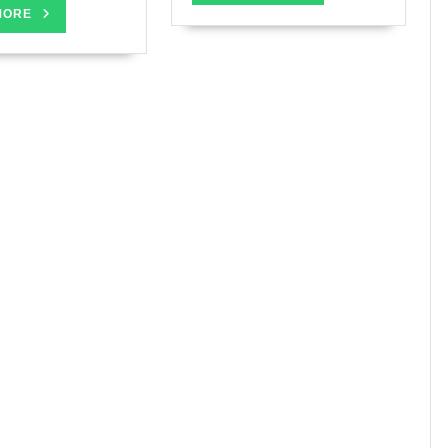
MORE
READ
MORE
MORE