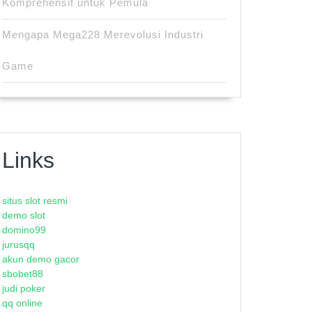
Komprehensif untuk Pemula
Mengapa Mega228 Merevolusi Industri
Game
Links
situs slot resmi
demo slot
domino99
jurusqq
akun demo gacor
sbobet88
judi poker
qq online