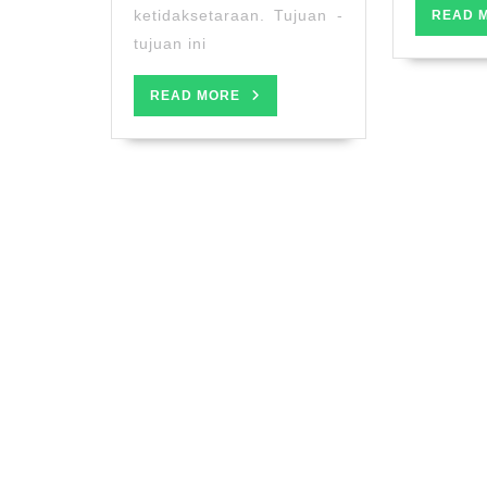
ketidaksetaraan. Tujuan -
READ 
tujuan ini
READ
READ MORE
MORE