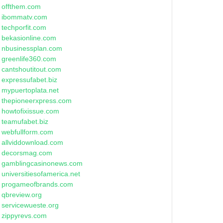
offthem.com
ibommatv.com
techporfit.com
bekasionline.com
nbusinessplan.com
greenlife360.com
cantshoutitout.com
expressufabet.biz
mypuertoplata.net
thepioneerxpress.com
howtofixissue.com
teamufabet.biz
webfullform.com
allviddownload.com
decorsmag.com
gamblingcasinonews.com
universitiesofamerica.net
progameofbrands.com
qbreview.org
servicewueste.org
zippyrevs.com