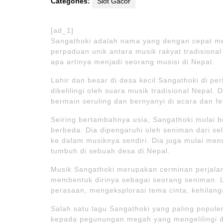
Categories:
Slot Gacor
[ad_1]
Sangathoki adalah nama yang dengan cepat m
perpaduan unik antara musik rakyat tradisiona
apa artinya menjadi seorang musisi di Nepal.
Lahir dan besar di desa kecil Sangathoki di p
dikelilingi oleh suara musik tradisional Nepal.
bermain seruling dan bernyanyi di acara dan fes
Seiring bertambahnya usia, Sangathoki mulai
berbeda. Dia dipengaruhi oleh seniman dari se
ke dalam musiknya sendiri. Dia juga mulai me
tumbuh di sebuah desa di Nepal.
Musik Sangathoki merupakan cerminan perjala
membentuk dirinya sebagai seorang seniman. La
perasaan, mengeksplorasi tema cinta, kehilan
Salah satu lagu Sangathoki yang paling popule
kepada pegunungan megah yang mengelilingi d