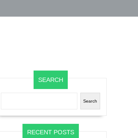
SEARCH
Search
RECENT POSTS