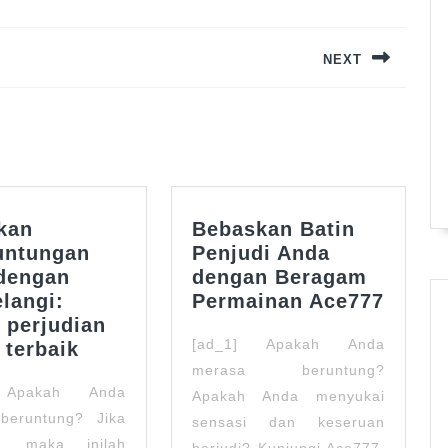
NEXT
Next
post:
kan
Bebaskan Batin
untungan
Penjudi Anda
dengan
dengan Beragam
Bebas
langi:
Permainan Ace777
Batin
 perjudian
[ad_1] Apakah Anda
Lepaskan
Penju
 terbaik
keberuntungan
Anda
merasa beruntung?
 Apakah Anda
Anda
denga
Apakah Anda menyukai
dengan
Bera
beruntung? Jika
sensasi dan keseruan
bolapelangi:
Perma
n, maka inilah
berjudi? Kunjungi Ace777,