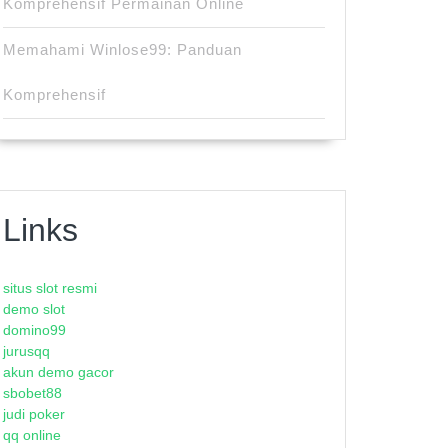
Komprehensif Permainan Online
Memahami Winlose99: Panduan
Komprehensif
Links
situs slot resmi
demo slot
domino99
jurusqq
akun demo gacor
sbobet88
judi poker
qq online