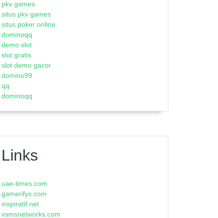
pkv games
situs pkv games
situs poker online
dominoqq
demo slot
slot gratis
slot demo gacor
domino99
qq
dominoqq
kan
Links
di
uae-times.com
n
gamerifys.com
gam
inspiratif.net
vsmsnetworks.com
inan