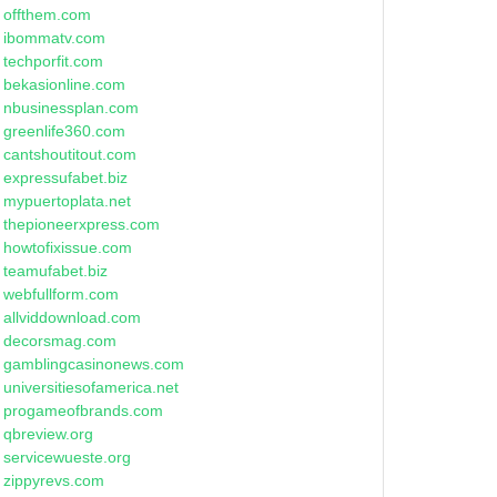
offthem.com
7
ibommatv.com
techporfit.com
bekasionline.com
nbusinessplan.com
greenlife360.com
cantshoutitout.com
expressufabet.biz
mypuertoplata.net
thepioneerxpress.com
howtofixissue.com
teamufabet.biz
webfullform.com
allviddownload.com
decorsmag.com
gamblingcasinonews.com
universitiesofamerica.net
progameofbrands.com
qbreview.org
servicewueste.org
zippyrevs.com