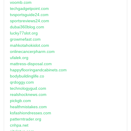
voomb.com
techgadgetpoint.com
tvsportsguide24.com
sportsreviews24.com
dubai360blog.com
lucky77slot.org
growmefast.com
mahkotahokislot.com
onlinecancerpharm.com
ufalek.org
mattress-disposal.com
happyflooringandcabinets.com
bodybuildinglife.co
qrdoggy.com
technologygud.com
realshocknews.com
pickgb.com
healthmistakes.com
ksfashiondresses.com
patterntrader.org
cnhpa.net