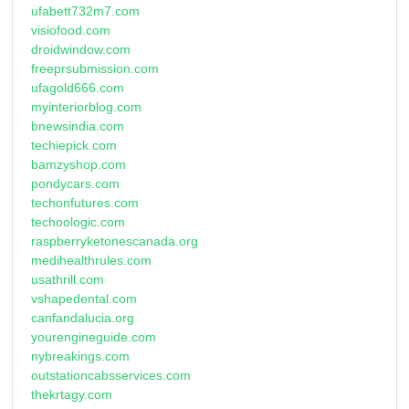
ufabett732m7.com
visiofood.com
droidwindow.com
freeprsubmission.com
ufagold666.com
myinteriorblog.com
bnewsindia.com
techiepick.com
bamzyshop.com
pondycars.com
techonfutures.com
techoologic.com
raspberryketonescanada.org
medihealthrules.com
usathrill.com
vshapedental.com
canfandalucia.org
yourengineguide.com
nybreakings.com
outstationcabsservices.com
thekrtagy.com