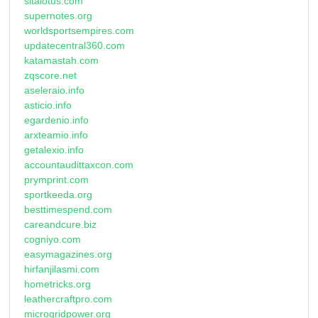
sitalotus.com
supernotes.org
worldsportsempires.com
updatecentral360.com
katamastah.com
zqscore.net
aseleraio.info
asticio.info
egardenio.info
arxteamio.info
getalexio.info
accountaudittaxcon.com
prymprint.com
sportkeeda.org
besttimespend.com
careandcure.biz
cogniyo.com
easymagazines.org
hirfanjilasmi.com
hometricks.org
leathercraftpro.com
microgridpower.org