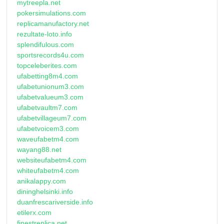
mytreepla.net
pokersimulations.com
replicamanufactory.net
rezultate-loto.info
splendifulous.com
sportsrecords4u.com
topceleberites.com
ufabetting8m4.com
ufabetunionum3.com
ufabetvalueum3.com
ufabetvaultm7.com
ufabetvillageum7.com
ufabetvoicem3.com
waveufabetm4.com
wayang88.net
websiteufabetm4.com
whiteufabetm4.com
anikalappy.com
dininghelsinki.info
duanfrescariverside.info
etilerx.com
finestreplica.net