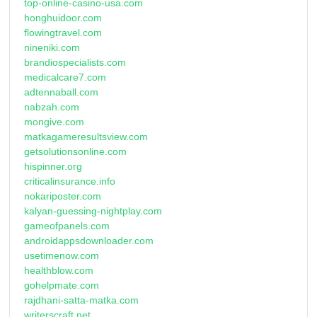
top-online-casino-usa.com
honghuidoor.com
flowingtravel.com
nineniki.com
brandiospecialists.com
medicalcare7.com
adtennaball.com
nabzah.com
mongive.com
matkagameresultsview.com
getsolutionsonline.com
hispinner.org
criticalinsurance.info
nokariposter.com
kalyan-guessing-nightplay.com
gameofpanels.com
androidappsdownloader.com
usetimenow.com
healthblow.com
gohelpmate.com
rajdhani-satta-matka.com
writerscraft.net