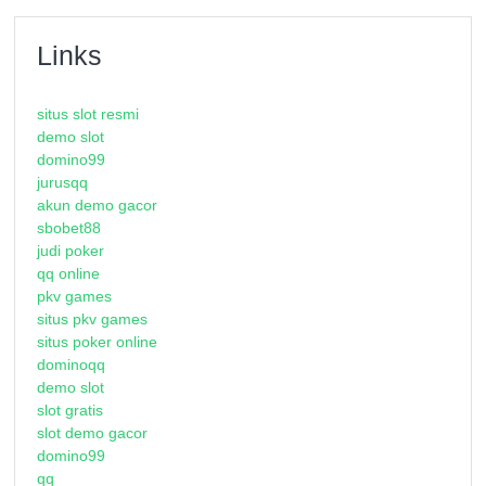
Links
situs slot resmi
demo slot
domino99
jurusqq
akun demo gacor
sbobet88
judi poker
qq online
pkv games
situs pkv games
situs poker online
dominoqq
demo slot
slot gratis
slot demo gacor
domino99
qq