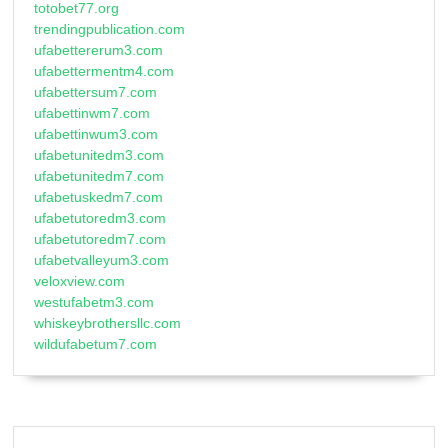
totobet77.org
trendingpublication.com
ufabettererum3.com
ufabettermentm4.com
ufabettersum7.com
ufabettinwm7.com
ufabettinwum3.com
ufabetunitedm3.com
ufabetunitedm7.com
ufabetuskedm7.com
ufabetutoredm3.com
ufabetutoredm7.com
ufabetvalleyum3.com
veloxview.com
westufabetm3.com
whiskeybrothersllc.com
wildufabetum7.com