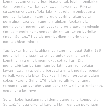
kemampuannya yang luar biasa untuk lebih memikirkan
dan mengalahkan banyak lawan -lawannya. Pikiran
strategisnya dan refleks lalat kilat telah membuatnya
menjadi kekuatan yang harus diperhitungkan dalam
permainan apa pun yang ia mainkan. Apakah dia
memalsukan musuh dari seberang peta atau memimpin
timnya menuju kemenangan dalam turnamen berisiko
tinggi, Sultan178 selalu memberikan kinerja yang
menjatuhkan rahang.
Tapi bukan hanya keahliannya yang membuat Sultan178
menonjol – itu juga hasratnya untuk permainan dan
komitmennya untuk meningkat setiap hari. Dia
menghabiskan berjam -jam berlatih dan mempelajari
lawan -lawannya, selalu berusaha untuk menjadi pemain
terbaik yang dia bisa. Dedikasi ini telah terbayar dalam
sekop, karena Sultan178 telah meraih kemenangan
turnamen dan penghargaan yang tak terhitung jumlahnya
sepanjang karirnya.
Selain keberhasilannya di dunia game yang kompetitif,
Sultan178 juga dikenal karena filantropi dan pekerjaan