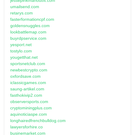
jessepinkmanoutfit.com
umailsend.com
retarys.com
fasterformationcpf.com
goldensnuggles.com
lookbattlemap.com
buyrdpservice.com
yesport.net
tostylo.com
yougetthat.net
sportsnetclub.com
newbestcrypto.com
oxfordsave.com
iclassicgames.com
saung-artikel.com
fasthokivip2.com
observersports.com
cryptominingplus.com
aquinoticiaspe.com
longhairedfrenchbulldog.com
lawyersforhire.co
businemarket.com