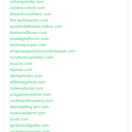
xchangeindia.com
coolmicrotech.com
dreamhousehack.com
the-techteacher.com
automobilenews-online.com
fashionalltimes.com
totaldigitalforum.com
technoarmaan.com
empresasposicionamientoweb.com
tonybestcosmetics.com
buzznc.com
fxjoiner.com
skinbykindra.com
alltherageface.com
codenational.com
progameexplorer.com
rockislandroastery.com
directselling-pro.com
revenuealarm.com
lurab.com
ignitioncoilguide.com
mytechcomputer.com