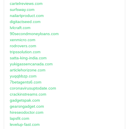
cartelreviews.com
surfsway.com
nailartproduct.com
digitactseed.com
lvlcraft.com
90secondmoneyloans.com
xenmicro.com
rodrovers.com
tripssolution.com
satta-king-india.com
yukigassencanada.com
articlehorizone.com
yuqqbbzp.com
7betagents6.com
coronavirusuptodate.com
crackinstreams.com
gadgetspak.com
gearsngadget.com
hireseodoctor.com
lapsfit.com
levelup-fast.com