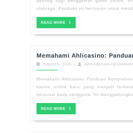
penting bagi penggemar game online, kh
olahraga. Panduan ini bertujuan untuk memb
READ
READ MORE
MORE
Memahami Ahlicasino: Pandua
August
August 6, 2026
|
admin@classicglobalnew
6,
2026
Memahami Ahlicasino: Panduan Komprehensif
kasino online baru yang menjadi terkena
berpusat pada pengguna. Ini menggabungka
READ
READ MORE
MORE