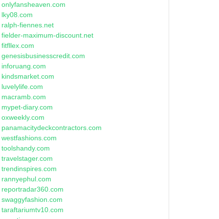
onlyfansheaven.com
lky08.com
ralph-fiennes.net
fielder-maximum-discount.net
fitfllex.com
genesisbusinesscredit.com
inforuang.com
kindsmarket.com
luvelylife.com
macramb.com
mypet-diary.com
oxweekly.com
panamacitydeckcontractors.com
westfashions.com
toolshandy.com
travelstager.com
trendinspires.com
rannyephul.com
reportradar360.com
swaggyfashion.com
taraftariumtv10.com