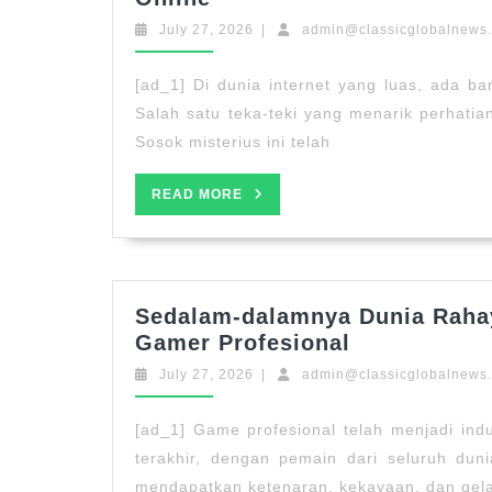
Pesan
July
July 27, 2026
|
admin@classicglobalnews
Rahasia
27,
2026
Benteng786:
[ad_1] Di dunia internet yang luas, ada b
Mendalami
Salah satu teka-teki yang menarik perhati
Fenomena
Sosok misterius ini telah
Online
READ
READ MORE
MORE
Sedalam-dalamnya Dunia Raha
Sedalam-
Gamer Profesional
dalamnya
July
July 27, 2026
|
admin@classicglobalnews
Dunia
27,
2026
Rahayu88:
[ad_1] Game profesional telah menjadi in
Sekilas
terakhir, dengan pemain dari seluruh dun
Kehidupan
mendapatkan ketenaran, kekayaan, dan gel