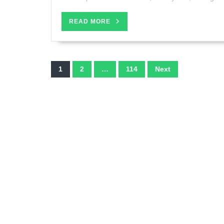
Seorang
Gamer
READ
READ MORE
Profesional
MORE
Posts
1
2
…
114
Next
navigation