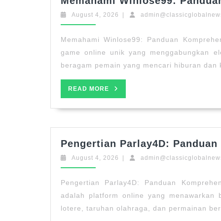
Memahami Winlose99: Pandua
August
August 4, 2026
|
admin@classicglobalnew
4,
2026
Memahami Winlose99: Panduan Komprehens
game online unik yang menggabungkan ele
beragam pemain yang mencari hiburan dan
READ
READ MORE
MORE
Pengertian Parlay4D: Panduan
August
August 4, 2026
|
admin@classicglobalnew
4,
2026
Pengertian Parlay4D: Panduan Komprehen
adalah platform online yang menawarkan 
lotere, taruhan olahraga, dan permainan be