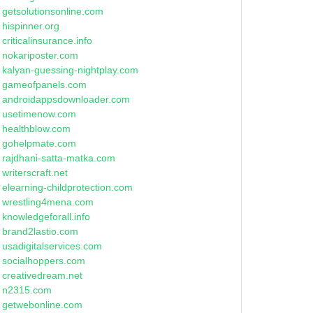
getsolutionsonline.com
hispinner.org
criticalinsurance.info
nokariposter.com
kalyan-guessing-nightplay.com
gameofpanels.com
androidappsdownloader.com
usetimenow.com
healthblow.com
gohelpmate.com
rajdhani-satta-matka.com
writerscraft.net
elearning-childprotection.com
wrestling4mena.com
knowledgeforall.info
brand2lastio.com
usadigitalservices.com
socialhoppers.com
creativedream.net
n2315.com
getwebonline.com