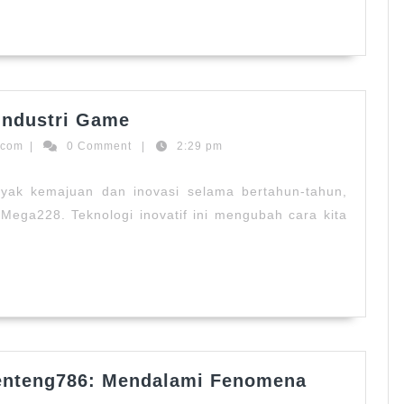
Mengapa
Industri Game
Mega228
admin@classicglobalnews.com
.com
|
0 Comment
|
2:29 pm
Merevolusi
Industri
nyak kemajuan dan inovasi selama bertahun-tahun,
Game
Mega228. Teknologi inovatif ini mengubah cara kita
enteng786: Mendalami Fenomena