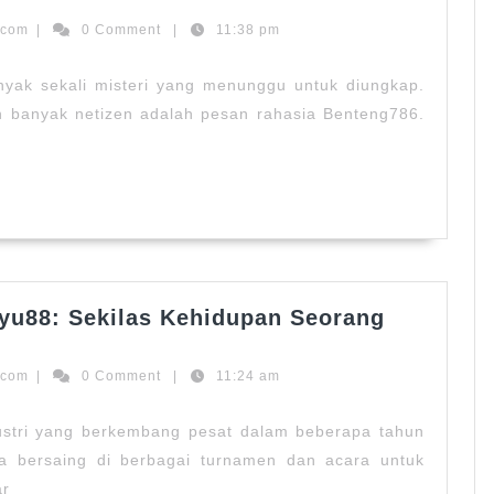
admin@classicglobalnews.com
.com
|
0 Comment
|
11:38 pm
anyak sekali misteri yang menunggu untuk diungkap.
an banyak netizen adalah pesan rahasia Benteng786.
yu88: Sekilas Kehidupan Seorang
admin@classicglobalnews.com
.com
|
0 Comment
|
11:24 am
dustri yang berkembang pesat dalam beberapa tahun
ia bersaing di berbagai turnamen dan acara untuk
ar