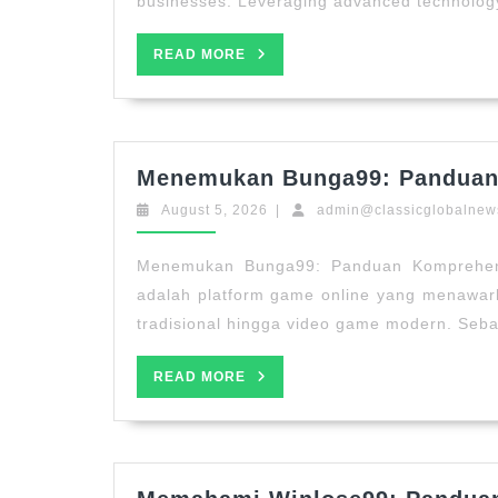
businesses. Leveraging advanced technolog
READ
READ MORE
MORE
Menemukan Bunga99: Panduan 
August
August 5, 2026
|
admin@classicglobalnew
5,
2026
Menemukan Bunga99: Panduan Komprehens
adalah platform game online yang menawar
tradisional hingga video game modern. Seba
READ
READ MORE
MORE