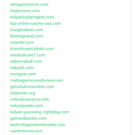
slotsgamesone.com
hispinzone.com
kalyanbazarnights.com
top-online-casino-usa.com
honghuidoor.com
flowingtravel.com
nineniki.com
brandiospecialists.com
medicalcare7.com
adtennaball.com
nabzah.com
mongive.com
matkagameresultsview.com
getsolutionsonline.com
hispinner.org
criticalinsurance.info
nokariposter.com
kalyan-guessing-nightplay.com
gameofpanels.com
androidappsdownloader.com
usetimenow.com