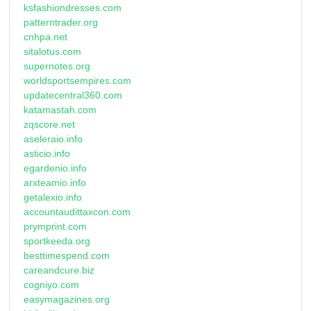
ksfashiondresses.com
patterntrader.org
cnhpa.net
sitalotus.com
supernotes.org
worldsportsempires.com
updatecentral360.com
katamastah.com
zqscore.net
aseleraio.info
asticio.info
egardenio.info
arxteamio.info
getalexio.info
accountaudittaxcon.com
prymprint.com
sportkeeda.org
besttimespend.com
careandcure.biz
cogniyo.com
easymagazines.org