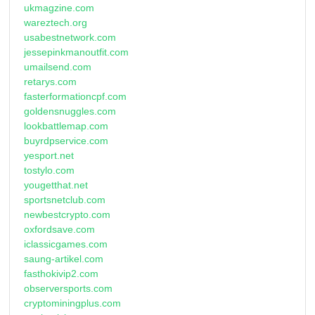
ukmagzine.com
wareztech.org
usabestnetwork.com
jessepinkmanoutfit.com
umailsend.com
retarys.com
fasterformationcpf.com
goldensnuggles.com
lookbattlemap.com
buyrdpservice.com
yesport.net
tostylo.com
yougetthat.net
sportsnetclub.com
newbestcrypto.com
oxfordsave.com
iclassicgames.com
saung-artikel.com
fasthokivip2.com
observersports.com
cryptominingplus.com