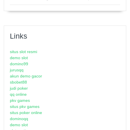
Links
situs slot resmi
demo slot
domino99
jurusqq
akun demo gacor
sbobet88
judi poker
qq online
pkv games
situs pkv games
situs poker online
dominoqq
demo slot