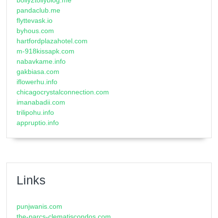
pandaclub.me
flyttevask.io
byhous.com
hartfordplazahotel.com
m-918kissapk.com
nabavkame.info
gakbiasa.com
iflowerhu.info
chicagocrystalconnection.com
imanabadii.com
trilipohu.info
appruptio.info
Links
punjwanis.com
the-parcs-clematiscondos.com