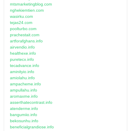
mtsmarketingblog.com
nghekiemtien.com
wasirku.com
tejas24.com
poolturbo.com
prachestait.com
artforafghans.info
airvendio.info
healthexe.info
puretecx.info
tecadvance.info
aminityio.info
amiolahu.info
ampacheme.info
ampullahu.info
aromaxme.info
asserthatecontrast.info
atenderme.info
bangumiio.info
bekosunhu.info
beneficialgrandiose.info