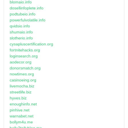
blomaio.info
dosellinfoplete.info
podtubeio.info
powerfulvolatile.info
qvidsio.info
shumaio.info
slotherio.info
cysapluscertification.org
fortnitehacks.org
loginsearch.org
aodecor.org
donorsmatch.org
nowtimes.org
casinoeing.org
livemocha.biz
streetlife.biz
hyves.biz
enoughinfo.net
pinhive.net
warnabet.net
bollym4u.me
bolly2tollyblog.me