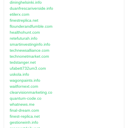
dininghelsinki.info
duanfrescariverside.info
etilerx.com
finestreplica.net
flounderandfumble.com
healthohunt.com
retefuturah.info
smartinvestinginfo.info
technewsalliance.com
technonetmarket.com
tedstanger.net
ufabett732um3.com
uskola.info
wagonpaints.info
waitfornext.com
clearvisionmarketing.co
quantum-code.co
whatnews.me
final-dream.com
finest-replica.net
gestioneinh.info