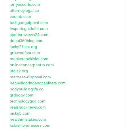
jerryescorts.com
attorneylegal.co
voomb.com
techgadgetpoint.com
tvsportsguide24.com
sportsreviews24.com
dubai360blog.com
lucky77slot.org
growmefast.com
mahkotahokislot.com
onlinecancerpharm.com
ufalek.org
mattress-disposal.com
happyflooringandcabinets.com
bodybuildinglife.co
qrdoggy.com
technologygud.com
realshocknews.com
pickgb.com
healthmistakes.com
ksfashiondresses.com