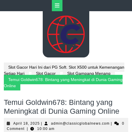
Skip
Open
to
content
Button
Slot Gacor Hari Ini dari PG Soft, Slot X500 untuk Kemenangan
Setiap Hari
Slot Gacor
,
Slot Gampang Menang
Temui Goldwin678: Bintang yang Meningkat di Dunia Gaming
Online
Temui Goldwin678: Bintang yang
Meningkat di Dunia Gaming Online
April
admin@clas
April 18, 2025
|
admin@classicglobalnews.com
|
0
18,
Comment
|
10:00 am