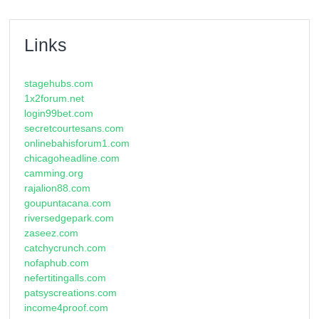
Links
stagehubs.com
1x2forum.net
login99bet.com
secretcourtesans.com
onlinebahisforum1.com
chicagoheadline.com
camming.org
rajalion88.com
goupuntacana.com
riversedgepark.com
zaseez.com
catchycrunch.com
nofaphub.com
nefertitingalls.com
patsyscreations.com
income4proof.com