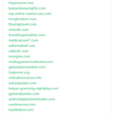
hispinzone.com
kalyanbazarnights.com
top-online-casino-usa.com
honghuidoor.com
flowingtravel.com
nineniki.com
brandiospecialists.com
medicalcare7.com
adtennaball.com
nabzah.com
mongive.com
matkagameresultsview.com
getsolutionsonline.com
hispinner.org
criticalinsurance.info
nokariposter.com
kalyan-guessing-nightplay.com
gameofpanels.com
androidappsdownloader.com
usetimenow.com
healthblow.com