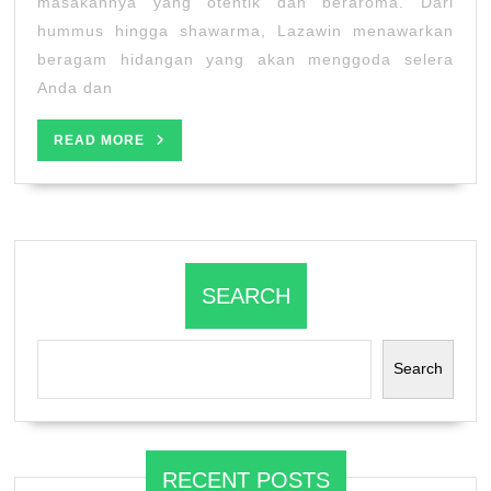
Menjelaj
masakannya yang otentik dan beraroma. Dari
Rasa
hummus hingga shawarma, Lazawin menawarkan
Asli
beragam hidangan yang akan menggoda selera
Lazawin
Anda dan
READ
READ MORE
MORE
SEARCH
Search
RECENT POSTS