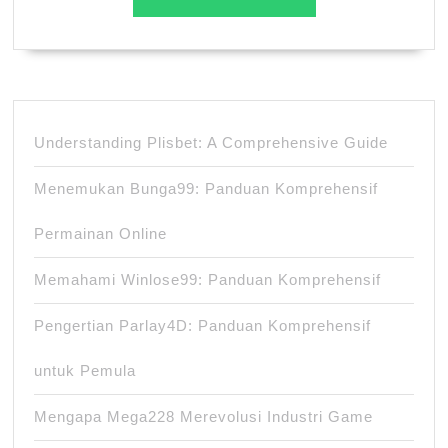
Understanding Plisbet: A Comprehensive Guide
Menemukan Bunga99: Panduan Komprehensif
Permainan Online
Memahami Winlose99: Panduan Komprehensif
Pengertian Parlay4D: Panduan Komprehensif
untuk Pemula
Mengapa Mega228 Merevolusi Industri Game