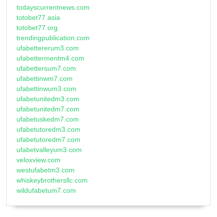
todayscurrentnews.com
totobet77.asia
totobet77.org
trendingpublication.com
ufabettererum3.com
ufabettermentm4.com
ufabettersum7.com
ufabettinwm7.com
ufabettinwum3.com
ufabetunitedm3.com
ufabetunitedm7.com
ufabetuskedm7.com
ufabetutoredm3.com
ufabetutoredm7.com
ufabetvalleyum3.com
veloxview.com
westufabetm3.com
whiskeybrothersllc.com
wildufabetum7.com