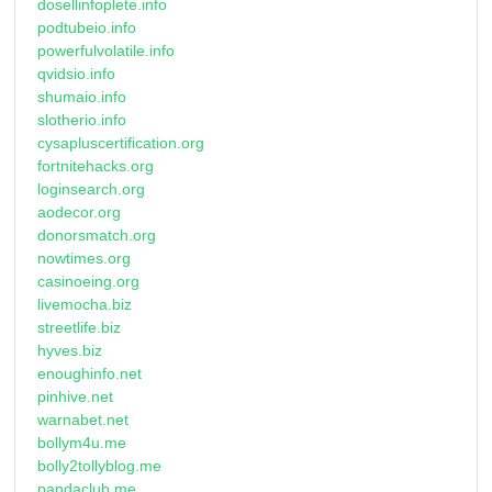
dosellinfoplete.info
podtubeio.info
powerfulvolatile.info
qvidsio.info
shumaio.info
slotherio.info
cysapluscertification.org
fortnitehacks.org
loginsearch.org
aodecor.org
donorsmatch.org
nowtimes.org
casinoeing.org
livemocha.biz
streetlife.biz
hyves.biz
enoughinfo.net
pinhive.net
warnabet.net
bollym4u.me
bolly2tollyblog.me
pandaclub.me