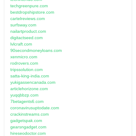
techgreenpure.com
bestdropshipstore.com
cartelreviews.com
surfsway.com
nailartproduct.com
digitactseed.com
lvlcraft.com
90secondmoneyloans.com
xenmicro.com
rodrovers.com
tripssolution.com
satta-king-india.com
yukigassencanada.com
articlehorizone.com
yuqqbbzp.com
7betagents6.com
coronavirusuptodate.com
crackinstreams.com
gadgetspak.com
gearsngadget.com
hireseodoctor.com