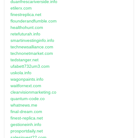
duanfrescariverside.info
etilerx.com
finestreplica.net
flounderandfumble.com
healthohunt.com
retefuturah.info
smartinvestinginfo.info
technewsalliance.com
technonetmarket.com
tedstanger.net
ufabett732um3.com
uskola.info
wagonpaints.info
waitfornext.com
clearvisionmarketing.co
quantum-code.co
whatnews.me
final-dream.com
finest-replica.net
gestioneinh.info
prosportdaily.net
salesinvest22.com