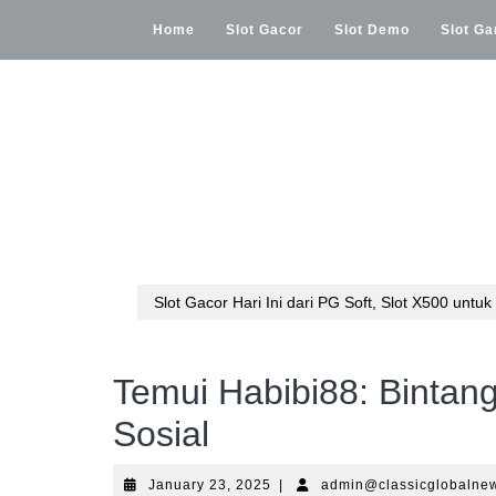
Skip
Home
Slot Gacor
Slot Demo
Slot G
to
content
Slot Gacor Hari Ini dari PG Soft, Slot X500 unt
Temui Habibi88: Bintang
Sosial
January
January 23, 2025
|
admin@classicglobalne