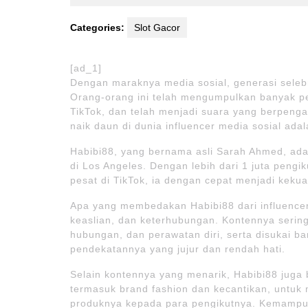
23,
2025
Categories:
Slot Gacor
[ad_1]
Dengan maraknya media sosial, generasi selebr
Orang-orang ini telah mengumpulkan banyak peng
TikTok, dan telah menjadi suara yang berpengar
naik daun di dunia influencer media sosial ada
Habibi88, yang bernama asli Sarah Ahmed, adal
di Los Angeles. Dengan lebih dari 1 juta peng
pesat di TikTok, ia dengan cepat menjadi kekua
Apa yang membedakan Habibi88 dari influencer
keaslian, dan keterhubungan. Kontennya sering
hubungan, dan perawatan diri, serta disukai
pendekatannya yang jujur ​​dan rendah hati.
Selain kontennya yang menarik, Habibi88 juga
termasuk brand fashion dan kecantikan, untu
produknya kepada para pengikutnya. Kemampu