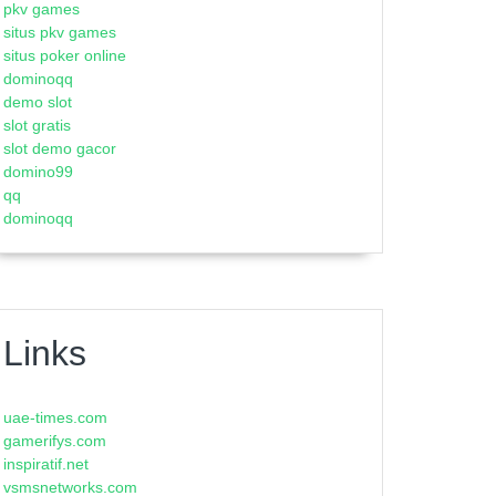
pkv games
situs pkv games
situs poker online
dominoqq
demo slot
slot gratis
slot demo gacor
ap
domino99
qq
dominoqq
Links
uae-times.com
gamerifys.com
inspiratif.net
vsmsnetworks.com