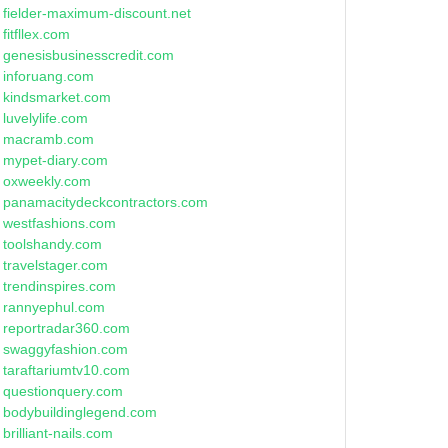
fielder-maximum-discount.net
fitfllex.com
genesisbusinesscredit.com
inforuang.com
kindsmarket.com
luvelylife.com
macramb.com
mypet-diary.com
oxweekly.com
panamacitydeckcontractors.com
westfashions.com
toolshandy.com
travelstager.com
trendinspires.com
rannyephul.com
reportradar360.com
swaggyfashion.com
taraftariumtv10.com
questionquery.com
bodybuildinglegend.com
brilliant-nails.com