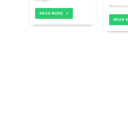
memban
READ
READ MORE
MORE
READ 