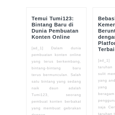
Temui Tumi123:
Bebas
Bintang Baru di
Keme
Dunia Pembuatan
Berun
Temui
Konten Online
denga
Tumi123:
Platf
[ad_1] Dalam dunia
Bintang
Terbai
Baru
pembuatan konten online
[ad_1]
di
yang terus berkembang,
Dunia
taruhan
bintang-bintang baru
Pembuatan
sulit me
terus bermunculan. Salah
Konten
yang and
satu bintang yang sedang
Online
yang 
naik daun adalah
beraga
Tumi123, seorang
penggun
pembuat konten berbakat
saja Cer
yang membuat gebrakan
taruhan 
dengan