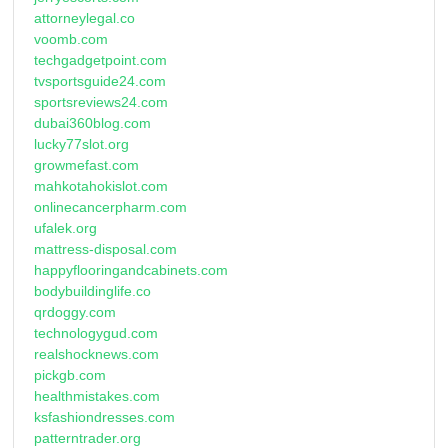
attorneylegal.co
voomb.com
techgadgetpoint.com
tvsportsguide24.com
sportsreviews24.com
dubai360blog.com
lucky77slot.org
growmefast.com
mahkotahokislot.com
onlinecancerpharm.com
ufalek.org
mattress-disposal.com
happyflooringandcabinets.com
bodybuildinglife.co
qrdoggy.com
technologygud.com
realshocknews.com
pickgb.com
healthmistakes.com
ksfashiondresses.com
patterntrader.org