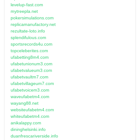
levelup-fast.com
mytreepla.net
pokersimulations.com
replicamanufactory.net
rezultate-loto.info
splendifulous.com
sportsrecords4u.com
topceleberites.com
ufabetting8m4.com
ufabetunionum3.com
ufabetvalueum3.com
ufabetvaultm7.com
ufabetvillageum7.com
ufabetvoicem3.com
waveufabetm4.com
wayang88.net
websiteufabetm4.com
whiteufabetm4.com
anikalappy.com
dininghelsinki.info
duanfrescariverside.info