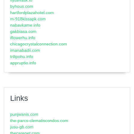
byhous.com
hartfordplazahotel.com
m-918kissapk.com
nabavkame.info
gakbiasa.com
iflowerhu.info
chicagocrystalconnection.com
imanabadii.com
trilipohu.info
appruptio.info
Links
punjwanis.com
the-parcs-clematiscondos.com
jusu-gb.com
thecarepet.com