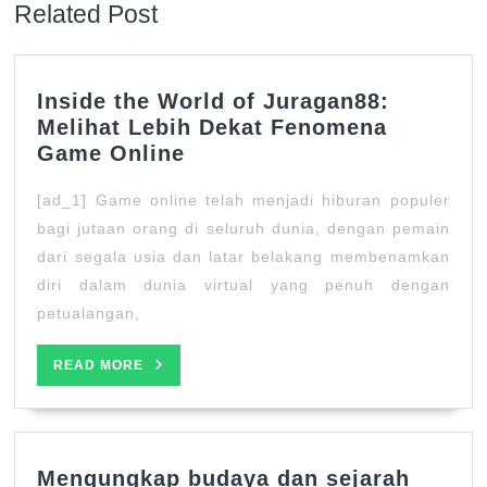
Related Post
Inside the World of Juragan88:
Melihat Lebih Dekat Fenomena
Inside
Game Online
the
[ad_1] Game online telah menjadi hiburan populer
World
of
bagi jutaan orang di seluruh dunia, dengan pemain
Juragan88:
dari segala usia dan latar belakang membenamkan
Melihat
diri dalam dunia virtual yang penuh dengan
Lebih
petualangan,
Dekat
Fenomena
READ
READ MORE
Game
MORE
Online
Mengungkap budaya dan sejarah