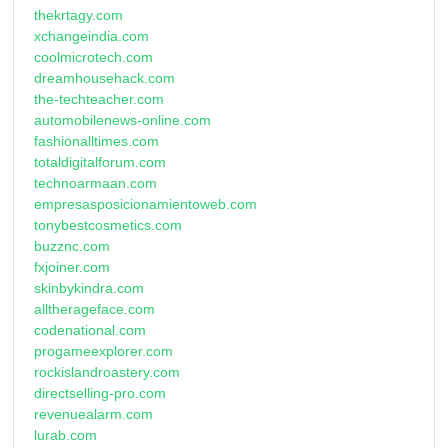
thekrtagy.com
xchangeindia.com
coolmicrotech.com
dreamhousehack.com
the-techteacher.com
automobilenews-online.com
fashionalltimes.com
totaldigitalforum.com
technoarmaan.com
empresasposicionamientoweb.com
tonybestcosmetics.com
buzznc.com
fxjoiner.com
skinbykindra.com
alltherageface.com
codenational.com
progameexplorer.com
rockislandroastery.com
directselling-pro.com
revenuealarm.com
lurab.com