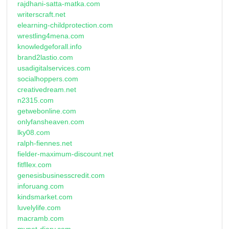
rajdhani-satta-matka.com
writerscraft.net
elearning-childprotection.com
wrestling4mena.com
knowledgeforall.info
brand2lastio.com
usadigitalservices.com
socialhoppers.com
creativedream.net
n2315.com
getwebonline.com
onlyfansheaven.com
lky08.com
ralph-fiennes.net
fielder-maximum-discount.net
fitfllex.com
genesisbusinesscredit.com
inforuang.com
kindsmarket.com
luvelylife.com
macramb.com
mypet-diary.com