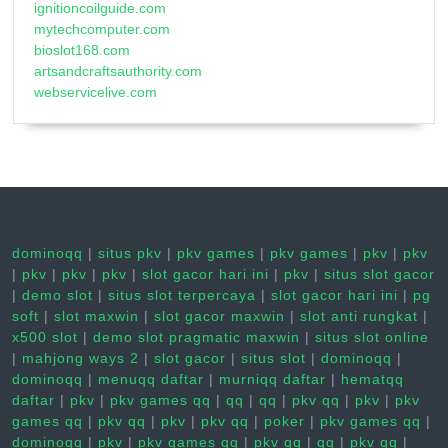
ignitioncoilguide.com
mytechcomputer.com
bioslot168.com
artsandcraftsauthority.com
webservicelive.com
dominoqq
|
situs pkv
|
pkv games
|
pkv games
|
pkv
|
pkv
|
pkv
|
pkv
|
pkv
|
slot gacor hari ini
|
pkv
|
situs slot gacor
|
demo slot
|
situs slot terpercaya
|
slot gacor hari ini
|
pg
soft
|
slot maxwin
|
slot gacor maxwin
|
slot anti rungkat
|
x500 slot
|
demo slot pragmatic maxwin
|
situs slot online
|
mahjong ways 2
|
slot gacor
|
situs slot
|
dominoqq
|
dominoqq
|
menuqq daftar
|
murniqq daftar
|
hematqq
daftar
|
pkv
|
pkv games qq
|
qq
|
qq
|
pkv qq
|
pkv
|
pkv
games qq
|
pkv qq
|
pkv
|
pkv qq
|
poker
|
pkv games qq
|
dominoqq
|
pkv
|
pkv games qq
|
pkv qq
|
qq
|
pkv qq
|