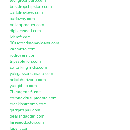
techgreenpure.com
bestdropshipstore.com
cartelreviews.com
surfsway.com
nailartproduct.com
digitactseed.com
lvlcraft.com
90secondmoneyloans.com
xenmicro.com
rodrovers.com
tripssolution.com
satta-king-india.com
yukigassencanada.com
articlehorizone.com
yuqqbbzp.com
7betagents6.com
coronavirusuptodate.com
crackinstreams.com
gadgetspak.com
gearsngadget.com
hireseodoctor.com
lapsfit.com