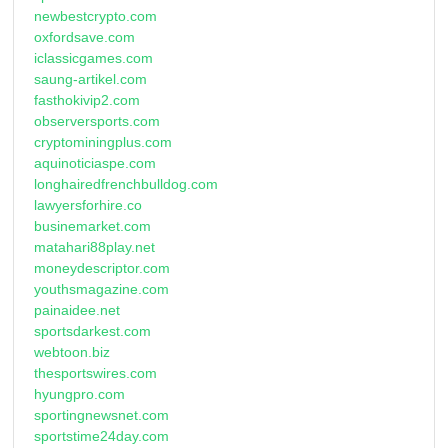
newbestcrypto.com
oxfordsave.com
iclassicgames.com
saung-artikel.com
fasthokivip2.com
observersports.com
cryptominingplus.com
aquinoticiaspe.com
longhairedfrenchbulldog.com
lawyersforhire.co
businemarket.com
matahari88play.net
moneydescriptor.com
youthsmagazine.com
painaidee.net
sportsdarkest.com
webtoon.biz
thesportswires.com
hyungpro.com
sportingnewsnet.com
sportstime24day.com