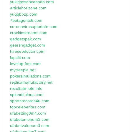
yukigassencanada.com
articlehorizone.com
yuqqbbzp.com
7betagents6.com
coronavirusuptodate.com
crackinstreams.com
gadgetspak.com
gearsngadget.com
hireseodoctor.com
lapsfit.com
levelup-fast.com
mytreepla.net
pokersimulations.com
replicamanufactory.net
rezultate-loto.info
splendifulous.com
sportsrecords4u.com
topceleberites.com
ufabetting8m4.com
ufabetunionum3.com
ufabetvalueum3.com
ufabetvaultm7.com