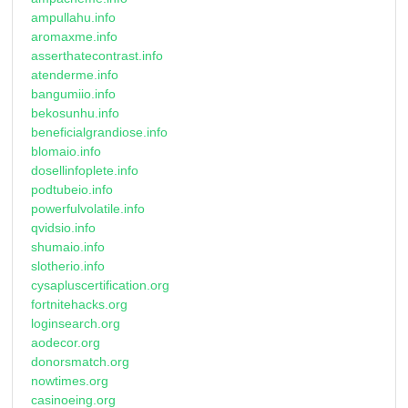
ampullahu.info
aromaxme.info
asserthatecontrast.info
atenderme.info
bangumiio.info
bekosunhu.info
beneficialgrandiose.info
blomaio.info
dosellinfoplete.info
podtubeio.info
powerfulvolatile.info
qvidsio.info
shumaio.info
slotherio.info
cysapluscertification.org
fortnitehacks.org
loginsearch.org
aodecor.org
donorsmatch.org
nowtimes.org
casinoeing.org