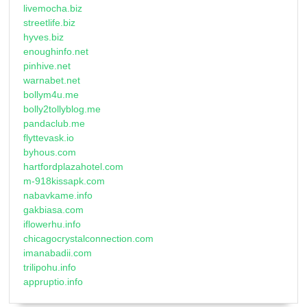
livemocha.biz
streetlife.biz
hyves.biz
enoughinfo.net
pinhive.net
warnabet.net
bollym4u.me
bolly2tollyblog.me
pandaclub.me
flyttevask.io
byhous.com
hartfordplazahotel.com
m-918kissapk.com
nabavkame.info
gakbiasa.com
iflowerhu.info
chicagocrystalconnection.com
imanabadii.com
trilipohu.info
appruptio.info