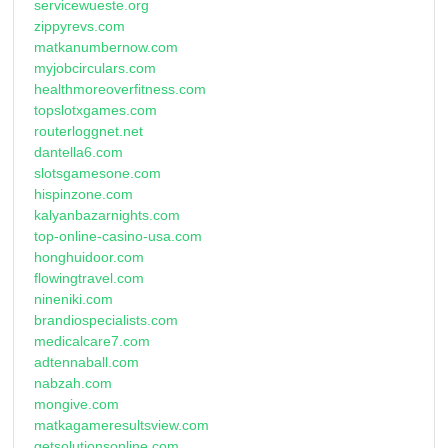
servicewueste.org
zippyrevs.com
matkanumbernow.com
myjobcirculars.com
healthmoreoverfitness.com
topslotxgames.com
routerloggnet.net
dantella6.com
slotsgamesone.com
hispinzone.com
kalyanbazarnights.com
top-online-casino-usa.com
honghuidoor.com
flowingtravel.com
nineniki.com
brandiospecialists.com
medicalcare7.com
adtennaball.com
nabzah.com
mongive.com
matkagameresultsview.com
getsolutionsonline.com