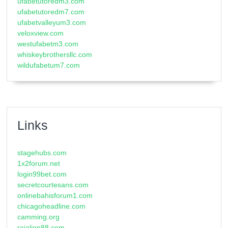
ufabetutoredm3.com
ufabetutoredm7.com
ufabetvalleyum3.com
veloxview.com
westufabetm3.com
whiskeybrothersllc.com
wildufabetum7.com
Links
stagehubs.com
1x2forum.net
login99bet.com
secretcourtesans.com
onlinebahisforum1.com
chicagoheadline.com
camming.org
rajalion88.com