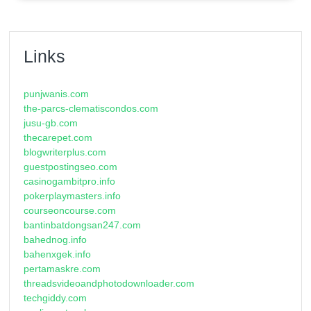
Links
punjwanis.com
the-parcs-clematiscondos.com
jusu-gb.com
thecarepet.com
blogwriterplus.com
guestpostingseo.com
casinogambitpro.info
pokerplaymasters.info
courseoncourse.com
bantinbatdongsan247.com
bahednog.info
bahenxgek.info
pertamaskre.com
threadsvideoandphotodownloader.com
techgiddy.com