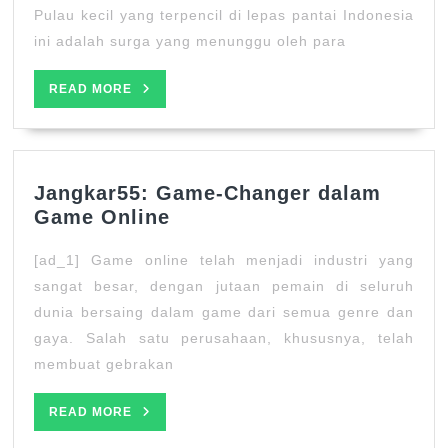
pulau
Pulau kecil yang terpencil di lepas pantai Indonesia
Anda
ini adalah surga yang menunggu oleh para
berikutn
READ
READ MORE
MORE
Jangkar55: Game-Changer dalam
Jangkar55:
Game Online
Game-
[ad_1] Game online telah menjadi industri yang
Changer
dalam
sangat besar, dengan jutaan pemain di seluruh
Game
dunia bersaing dalam game dari semua genre dan
Online
gaya. Salah satu perusahaan, khususnya, telah
membuat gebrakan
READ
READ MORE
MORE