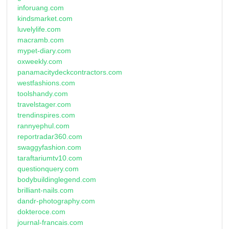
inforuang.com
kindsmarket.com
luvelylife.com
macramb.com
mypet-diary.com
oxweekly.com
panamacitydeckcontractors.com
westfashions.com
toolshandy.com
travelstager.com
trendinspires.com
rannyephul.com
reportradar360.com
swaggyfashion.com
taraftariumtv10.com
questionquery.com
bodybuildinglegend.com
brilliant-nails.com
dandr-photography.com
dokteroce.com
journal-francais.com