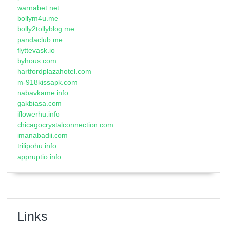
warnabet.net
bollym4u.me
bolly2tollyblog.me
pandaclub.me
flyttevask.io
byhous.com
hartfordplazahotel.com
m-918kissapk.com
nabavkame.info
gakbiasa.com
iflowerhu.info
chicagocrystalconnection.com
imanabadii.com
trilipohu.info
appruptio.info
Links