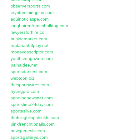
observersports.com
cryptominingplus.com
aquinoticiaspe.com
longhairedfrenchbulldog.com
lawyersforhire.co
businemarket.com
matahari88play.net
moneydescriptor.com
youthsmagazine.com
painaidee.net
sportsdarkest.com
webtoon.biz
thesportswires.com
hyungpro.com
sportingnewsnet.com
sportstime24day.com
sporteslive.com
theblingblingshields.com
pinkfrenchtipnails.com
newgamestv.com
sportsgallerys.com