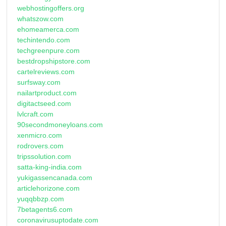
webhostingoffers.org
whatszow.com
ehomeamerca.com
techintendo.com
techgreenpure.com
bestdropshipstore.com
cartelreviews.com
surfsway.com
nailartproduct.com
digitactseed.com
lvlcraft.com
90secondmoneyloans.com
xenmicro.com
rodrovers.com
tripssolution.com
satta-king-india.com
yukigassencanada.com
articlehorizone.com
yuqqbbzp.com
7betagents6.com
coronavirusuptodate.com