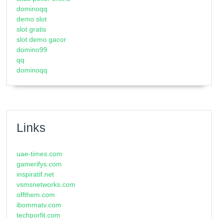
dominoqq
demo slot
slot gratis
slot demo gacor
domino99
qq
dominoqq
Links
uae-times.com
gamerifys.com
inspiratif.net
vsmsnetworks.com
offthem.com
ibommatv.com
techporfit.com