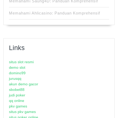
Memahami Saung4D: Panduan Komprehensif
Memahami Ahlicasino: Panduan Komprehensif
Links
situs slot resmi
demo slot
domino99
jurusqq
akun demo gacor
sbobet88
judi poker
qq online
pkv games
situs pkv games
situs poker online