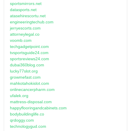
sportsmirrors.net
datasports.net
atasehirescortu.net
engineeringtechub.com
jerryescorts.com
attorneylegal.co
voomb.com
techgadgetpoint.com
tvsportsguide24.com
sportsreviews24.com
dubai360blog.com
lucky77slot.org
growmefast.com
mahkotahokislot.com
onlinecancerpharm.com
ufalek.org
mattress-disposal.com
happyflooringandcabinets.com
bodybuildinglife.co
qrdoggy.com
technologygud.com