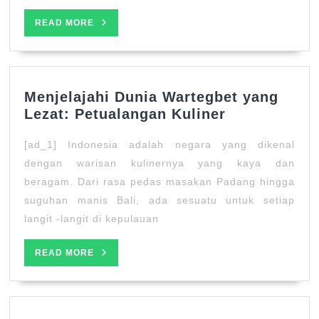
READ
READ MORE
MORE
Menjelajahi Dunia Wartegbet yang
Menjelajahi
Lezat: Petualangan Kuliner
Dunia
[ad_1] Indonesia adalah negara yang dikenal
Wartegbet
yang
dengan warisan kulinernya yang kaya dan
Lezat:
beragam. Dari rasa pedas masakan Padang hingga
Petualangan
suguhan manis Bali, ada sesuatu untuk setiap
Kuliner
langit -langit di kepulauan
READ
READ MORE
MORE