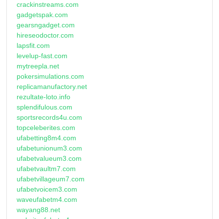
crackinstreams.com
gadgetspak.com
gearsngadget.com
hireseodoctor.com
lapsfit.com
levelup-fast.com
mytreepla.net
pokersimulations.com
replicamanufactory.net
rezultate-loto.info
splendifulous.com
sportsrecords4u.com
topceleberites.com
ufabetting8m4.com
ufabetunionum3.com
ufabetvalueum3.com
ufabetvaultm7.com
ufabetvillageum7.com
ufabetvoicem3.com
waveufabetm4.com
wayang88.net