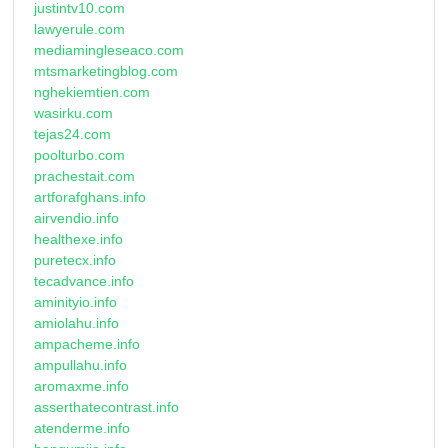
justintv10.com
lawyerule.com
mediamingleseaco.com
mtsmarketingblog.com
nghekiemtien.com
wasirku.com
tejas24.com
poolturbo.com
prachestait.com
artforafghans.info
airvendio.info
healthexe.info
puretecx.info
tecadvance.info
aminityio.info
amiolahu.info
ampacheme.info
ampullahu.info
aromaxme.info
asserthatecontrast.info
atenderme.info