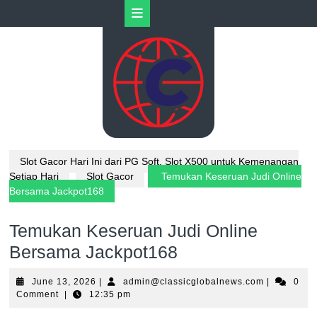
Skip
Open
to
content
Button
Slot Gacor Hari Ini dari PG Soft, Slot X500 untuk Kemenangan
Setiap Hari
Slot Gacor
Temukan Keseruan Judi Online
Bersama Jackpot168
Temukan Keseruan Judi Online
Bersama Jackpot168
June
admin@clas
June 13, 2026
|
admin@classicglobalnews.com
|
0
13,
Comment
|
12:35 pm
2026