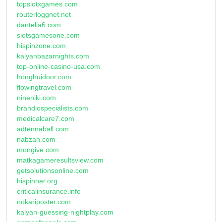
topslotxgames.com
routerloggnet.net
dantella6.com
slotsgamesone.com
hispinzone.com
kalyanbazarnights.com
top-online-casino-usa.com
honghuidoor.com
flowingtravel.com
nineniki.com
brandiospecialists.com
medicalcare7.com
adtennaball.com
nabzah.com
mongive.com
matkagameresultsview.com
getsolutionsonline.com
hispinner.org
criticalinsurance.info
nokariposter.com
kalyan-guessing-nightplay.com