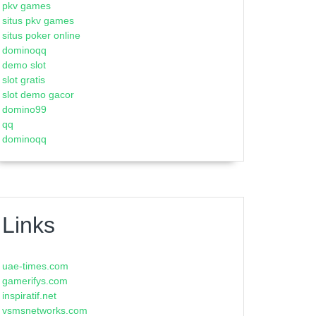
pkv games
situs pkv games
situs poker online
dominoqq
demo slot
slot gratis
slot demo gacor
domino99
qq
dominoqq
Links
i
uae-times.com
gamerifys.com
inspiratif.net
vsmsnetworks.com