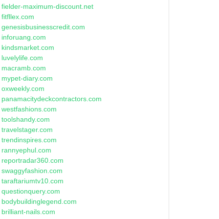
fielder-maximum-discount.net
fitfllex.com
genesisbusinesscredit.com
inforuang.com
kindsmarket.com
luvelylife.com
macramb.com
mypet-diary.com
oxweekly.com
panamacitydeckcontractors.com
westfashions.com
toolshandy.com
travelstager.com
trendinspires.com
rannyephul.com
reportradar360.com
swaggyfashion.com
taraftariumtv10.com
questionquery.com
bodybuildinglegend.com
brilliant-nails.com