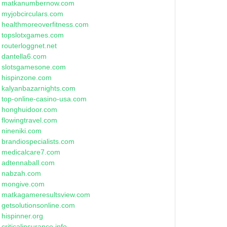
matkanumbernow.com
myjobcirculars.com
healthmoreoverfitness.com
topslotxgames.com
routerloggnet.net
dantella6.com
slotsgamesone.com
hispinzone.com
kalyanbazarnights.com
top-online-casino-usa.com
honghuidoor.com
flowingtravel.com
nineniki.com
brandiospecialists.com
medicalcare7.com
adtennaball.com
nabzah.com
mongive.com
matkagameresultsview.com
getsolutionsonline.com
hispinner.org
criticalinsurance.info