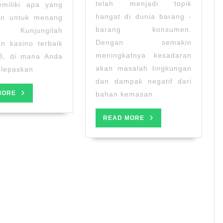
Kasino
Solusi
telah menjadi topik
miliki apa yang
Terbaik
Pengemas
hangat di dunia barang -
kan untuk menang
Maxwin88
Berkelanju
barang konsumen.
 Kunjungilah
Dengan semakin
n kasino terbaik
meningkatnya kesadaran
8, di mana Anda
akan masalah lingkungan
elepaskan
dan dampak negatif dari
READ
MORE
bahan kemasan
MORE
READ
READ MORE
MORE