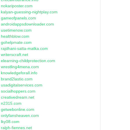
nokariposter.com
kalyan-guessing-nightplay.com
gameofpanels.com
androidappsdownloader.com
usetimenow.com
healthblow.com
gohelpmate.com
rajdhani-satta-matka.com
writerscraft.net
elearning-childprotection.com
wrestling4mena.com
knowledgeforall.info
brand2lastio.com
usadigitalservices.com
socialhoppers.com
creativedream.net
n2315.com
getwebonline.com
onlyfansheaven.com
lky08.com
ralph-fiennes.net