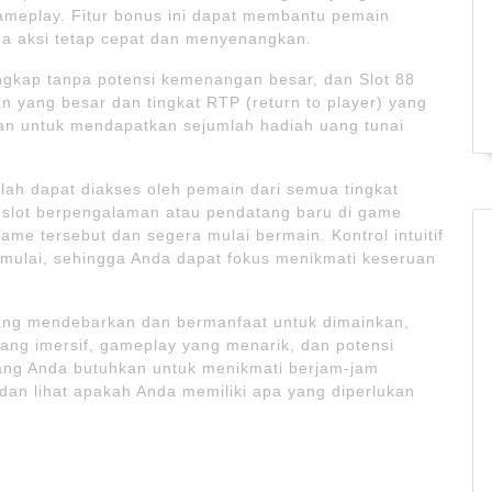
meplay. Fitur bonus ini dapat membantu pemain
 aksi tetap cepat dan menyenangkan.
lengkap tanpa potensi kemenangan besar, dan Slot 88
n yang besar dan tingkat RTP (return to player) yang
an untuk mendapatkan sejumlah hadiah uang tunai
lah dapat diakses oleh pemain dari semua tingkat
 slot berpengalaman atau pendatang baru di game
e tersebut dan segera mulai bermain. Kontrol intuitif
mulai, sehingga Anda dapat fokus menikmati keseruan
 yang mendebarkan dan bermanfaat untuk dimainkan,
ang imersif, gameplay yang menarik, dan potensi
ang Anda butuhkan untuk menikmati berjam-jam
 dan lihat apakah Anda memiliki apa yang diperlukan