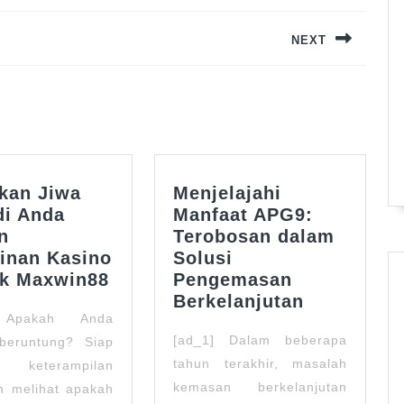
NEXT
Next
post:
kan Jiwa
Menjelajahi
di Anda
Manfaat APG9:
n
Terobosan dalam
inan Kasino
Solusi
Bebaskan
ik Maxwin88
Pengemasan
Jiwa
Menjelajah
Berkelanjutan
 Apakah Anda
Penjudi
Manfaat
[ad_1] Dalam beberapa
Anda
APG9:
beruntung? Siap
dengan
Terobosan
tahun terakhir, masalah
i keterampilan
Permainan
dalam
kemasan berkelanjutan
n melihat apakah