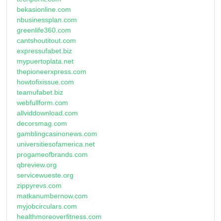
bekasionline.com
nbusinessplan.com
greenlife360.com
cantshoutitout.com
expressufabet.biz
mypuertoplata.net
thepioneerxpress.com
howtofixissue.com
teamufabet.biz
webfullform.com
allviddownload.com
decorsmag.com
gamblingcasinonews.com
universitiesofamerica.net
progameofbrands.com
qbreview.org
servicewueste.org
zippyrevs.com
matkanumbernow.com
myjobcirculars.com
healthmoreoverfitness.com