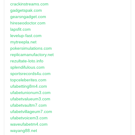
crackinstreams.com
gadgetspak.com
gearsngadget.com
hireseodoctor.com
lapsfit.com
levelup-fast.com
mytreepla.net
pokersimulations.com
replicamanufactory.net
rezultate-loto.info
splendifulous.com
sportsrecords4u.com
topceleberites.com
ufabetting8m4.com
ufabetunionum3.com
ufabetvalueum3.com
ufabetvaultm7.com
ufabetvillageum7.com
ufabetvoicem3.com
waveufabetm4.com
wayang88.net