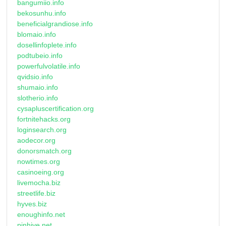
bangumiio.info
bekosunhu.info
beneficialgrandiose.info
blomaio.info
dosellinfoplete.info
podtubeio.info
powerfulvolatile.info
qvidsio.info
shumaio.info
slotherio.info
cysapluscertification.org
fortnitehacks.org
loginsearch.org
aodecor.org
donorsmatch.org
nowtimes.org
casinoeing.org
livemocha.biz
streetlife.biz
hyves.biz
enoughinfo.net
pinhive.net