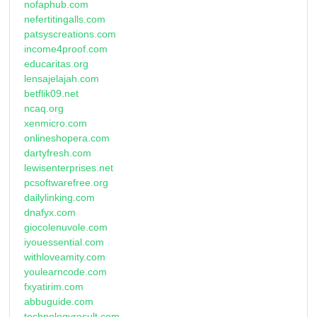
nofaphub.com
nefertitingalls.com
patsyscreations.com
income4proof.com
educaritas.org
lensajelajah.com
betflik09.net
ncaq.org
xenmicro.com
onlineshopera.com
dartyfresh.com
lewisenterprises.net
pcsoftwarefree.org
dailylinking.com
dnafyx.com
giocolenuvole.com
iyouessential.com
withloveamity.com
youlearncode.com
fxyatirim.com
abbuguide.com
technologyresult.com