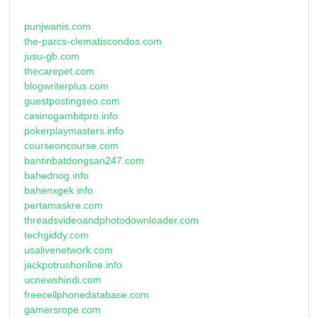
punjwanis.com
the-parcs-clematiscondos.com
jusu-gb.com
thecarepet.com
blogwriterplus.com
guestpostingseo.com
casinogambitpro.info
pokerplaymasters.info
courseoncourse.com
bantinbatdongsan247.com
bahednog.info
bahenxgek.info
pertamaskre.com
threadsvideoandphotodownloader.com
techgiddy.com
usalivenetwork.com
jackpotrushonline.info
ucnewshindi.com
freecellphonedatabase.com
gamersrope.com