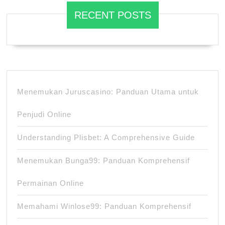
RECENT POSTS
Menemukan Juruscasino: Panduan Utama untuk
Penjudi Online
Understanding Plisbet: A Comprehensive Guide
Menemukan Bunga99: Panduan Komprehensif
Permainan Online
Memahami Winlose99: Panduan Komprehensif