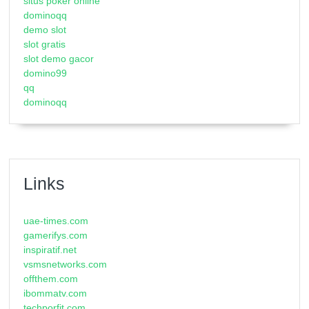
situs poker online
dominoqq
demo slot
slot gratis
slot demo gacor
domino99
qq
dominoqq
Links
uae-times.com
gamerifys.com
inspiratif.net
vsmsnetworks.com
offthem.com
ibommatv.com
techporfit.com