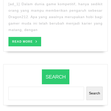
[ad_1] Dalam dunia game kompetitif, hanya sedikit
Amatir
ke
orang yang mampu memberikan pengaruh sebesar
Pro
Dragon212. Apa yang awalnya merupakan hobi bagi
–
gamer muda ini telah berubah menjadi karier yang
Perjalanan
matang, dengan
Sensasi
Gaming
READ
READ MORE
MORE
SEARCH
Search