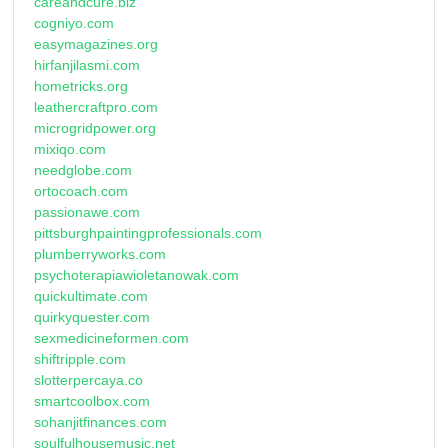
careandcure.biz
cogniyo.com
easymagazines.org
hirfanjilasmi.com
hometricks.org
leathercraftpro.com
microgridpower.org
mixiqo.com
needglobe.com
ortocoach.com
passionawe.com
pittsburghpaintingprofessionals.com
plumberryworks.com
psychoterapiawioletanowak.com
quickultimate.com
quirkyquester.com
sexmedicineformen.com
shiftripple.com
slotterpercaya.co
smartcoolbox.com
sohanjitfinances.com
soulfulhousemusic.net