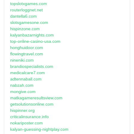
topslotxgames.com
routerloggnet.net
dantella6.com
slotsgamesone.com
hispinzone.com
kalyanbazarnights.com
top-online-casino-usa.com
honghuidoor.com
flowingtravel.com
nineniki.com
brandiospecialists.com
medicalcare7.com
adtennaball.com
nabzah.com
mongive.com
matkagameresultsview.com
getsolutionsonline.com
hispinner.org
criticalinsurance.info
nokariposter.com
kalyan-guessing-nightplay.com