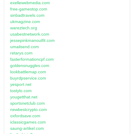
exellewebmedia.com
free-gamestop.com
sinbadtravels.com
ukmagzine.com
wareztech.org
usabestnetwork.com
jessepinkmanoutfit.com
umailsend.com
retarys.com
fasterformationcpf.com
goldensnuggles.com
lookbattlemap.com
buyrdpservice.com
yesport.net
tostylo.com
yougetthat.net
sportsnetclub.com
newbestcrypto.com
oxfordsave.com
iclassicgames.com
saung-artikel.com