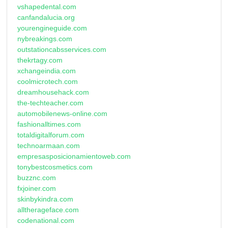
vshapedental.com
canfandalucia.org
yourengineguide.com
nybreakings.com
outstationcabsservices.com
thekrtagy.com
xchangeindia.com
coolmicrotech.com
dreamhousehack.com
the-techteacher.com
automobilenews-online.com
fashionalltimes.com
totaldigitalforum.com
technoarmaan.com
empresasposicionamientoweb.com
tonybestcosmetics.com
buzznc.com
fxjoiner.com
skinbykindra.com
alltherageface.com
codenational.com