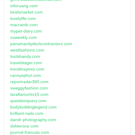
inforuang.com
kindsmarket.com
luvelylife.com
macramb.com
mypet-diary.com
oxweekly.com
panamacitydeckcontractors.com
westfashions.com
toolshandy.com
travelstager.com
trendinspires.com
rannyephul.com
reportradar360.com
swaggyfashion.com
taraftariumtv10.com
questionquery.com
bodybuildinglegend.com
brilliant-nails.com
dandr-photography.com
dokteroce.com
journal-francais.com