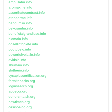
ampullahu.info
aromaxme.info
asserthatecontrast.info
atenderme.info
bangumiio.info
bekosunhu.info
beneficialgrandiose.info
blomaio.info
dosellinfoplete.info
podtubeio.info
powerfulvolatile.info
qvidsio.info
shumaio.info
slotherio.info
cysapluscertification.org
fortnitehacks.org
loginsearch.org
aodecor.org
donorsmatch.org
nowtimes.org
casinoeing.org