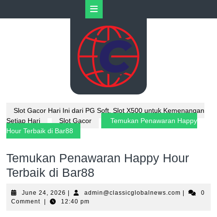
Skip
Open
to
content
Button
Slot Gacor Hari Ini dari PG Soft, Slot X500 untuk Kemenangan
Setiap Hari
Slot Gacor
Temukan Penawaran Happy
Hour Terbaik di Bar88
Temukan Penawaran Happy Hour
Terbaik di Bar88
June
admin@clas
June 24, 2026
|
admin@classicglobalnews.com
|
0
24,
Comment
|
12:40 pm
2026