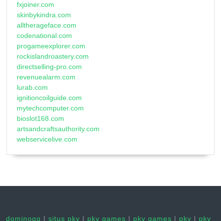
fxjoiner.com
skinbykindra.com
alltherageface.com
codenational.com
progameexplorer.com
rockislandroastery.com
directselling-pro.com
revenuealarm.com
lurab.com
ignitioncoilguide.com
mytechcomputer.com
bioslot168.com
artsandcraftsauthority.com
webservicelive.com
dominoqq
|
situs pkv
|
pkv games
|
pkv games
|
pkv
|
pkv