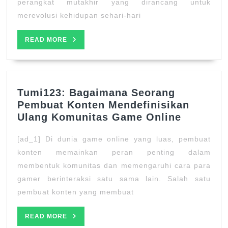
perangkat mutakhir yang dirancang untuk
terhadap
merevolusi kehidupan sehari-hari
Kehidupan
Sehari-
READ
READ MORE
hari
MORE
Tumi123: Bagaimana Seorang
Pembuat Konten Mendefinisikan
Tumi123
Ulang Komunitas Game Online
Bagaima
[ad_1] Di dunia game online yang luas, pembuat
Seorang
Pembuat
konten memainkan peran penting dalam
Konten
membentuk komunitas dan memengaruhi cara para
Mendefin
gamer berinteraksi satu sama lain. Salah satu
Ulang
pembuat konten yang membuat
Komunit
Game
READ
READ MORE
Online
MORE