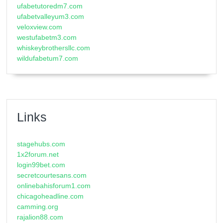
ufabetutoredm7.com
ufabetvalleyum3.com
veloxview.com
westufabetm3.com
whiskeybrothersllc.com
wildufabetum7.com
Links
stagehubs.com
1x2forum.net
login99bet.com
secretcourtesans.com
onlinebahisforum1.com
chicagoheadline.com
camming.org
rajalion88.com