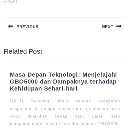
[ad_2]
Post
navigation
PREVIOUS
NEXT
Previous
Next
post:
post:
Related Post
Masa Depan Teknologi: Menjelajahi
GBO5000 dan Dampaknya terhadap
Masa
Kehidupan Sehari-hari
Depan
[ad_1] Teknologi maju dengan kecepatan
Teknologi:
Menjelajahi
eksponensial, dengan inovasi dan penemuan baru
GBO5000
yang dilakukan setiap hari. Salah satu
dan
pengembangan inovatif tersebut adalah GBO5000,
Dampaknya