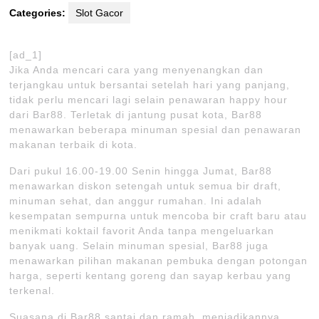
Categories:
Slot Gacor
[ad_1]
Jika Anda mencari cara yang menyenangkan dan
terjangkau untuk bersantai setelah hari yang panjang,
tidak perlu mencari lagi selain penawaran happy hour
dari Bar88. Terletak di jantung pusat kota, Bar88
menawarkan beberapa minuman spesial dan penawaran
makanan terbaik di kota.
Dari pukul 16.00-19.00 Senin hingga Jumat, Bar88
menawarkan diskon setengah untuk semua bir draft,
minuman sehat, dan anggur rumahan. Ini adalah
kesempatan sempurna untuk mencoba bir craft baru atau
menikmati koktail favorit Anda tanpa mengeluarkan
banyak uang. Selain minuman spesial, Bar88 juga
menawarkan pilihan makanan pembuka dengan potongan
harga, seperti kentang goreng dan sayap kerbau yang
terkenal.
Suasana di Bar88 santai dan ramah, menjadikannya