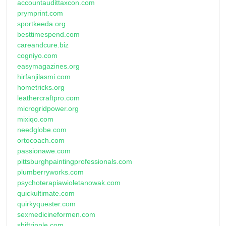
accountaudittaxcon.com
prymprint.com
sportkeeda.org
besttimespend.com
careandcure.biz
cogniyo.com
easymagazines.org
hirfanjilasmi.com
hometricks.org
leathercraftpro.com
microgridpower.org
mixiqo.com
needglobe.com
ortocoach.com
passionawe.com
pittsburghpaintingprofessionals.com
plumberryworks.com
psychoterapiawioletanowak.com
quickultimate.com
quirkyquester.com
sexmedicineformen.com
shiftripple.com