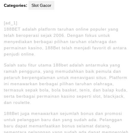
Categories:
Slot Gacor
[ad_1]
188BET adalah platform taruhan online populer yang
telah beroperasi sejak 2006. Dengan fokus untuk
menyediakan berbagai pilihan taruhan olahraga dan
permainan kasino, 188Bet telah menjadi favorit di antara
penjudi online.
Salah satu fitur utama 188bet adalah antarmuka yang
ramah pengguna, yang memudahkan baik pemula dan
petaruh berpengalaman untuk menavigasi situs. Platform
ini menawarkan berbagai pilihan taruhan olahraga,
termasuk sepak bola, bola basket, tenis, dan balap kuda,
serta berbagai permainan kasino seperti slot, blackjack,
dan roulette.
188Bet juga menawarkan sejumlah bonus dan promosi
untuk pelanggan baru dan yang sudah ada. Pelanggan
baru dapat memanfaatkan bonus selamat datang,
sementara pelanggan yang sudah ada dapat memperoleh