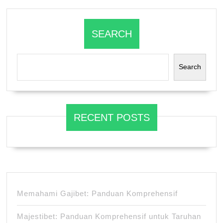
SEARCH
Search
RECENT POSTS
Memahami Gajibet: Panduan Komprehensif
Majestibet: Panduan Komprehensif untuk Taruhan