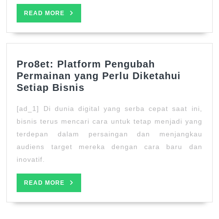
READ
READ MORE
MORE
Pro8et: Platform Pengubah
Permainan yang Perlu Diketahui
Pro8et:
Setiap Bisnis
Platform
[ad_1] Di dunia digital yang serba cepat saat ini,
Pengubah
Permainan
bisnis terus mencari cara untuk tetap menjadi yang
yang
terdepan dalam persaingan dan menjangkau
Perlu
audiens target mereka dengan cara baru dan
Diketahui
inovatif.
Setiap
Bisnis
READ
READ MORE
MORE