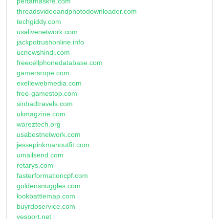
pertamaskre.com
threadsvideoandphotodownloader.com
techgiddy.com
usalivenetwork.com
jackpotrushonline.info
ucnewshindi.com
freecellphonedatabase.com
gamersrope.com
exellewebmedia.com
free-gamestop.com
sinbadtravels.com
ukmagzine.com
wareztech.org
usabestnetwork.com
jessepinkmanoutfit.com
umailsend.com
retarys.com
fasterformationcpf.com
goldensnuggles.com
lookbattlemap.com
buyrdpservice.com
yesport.net