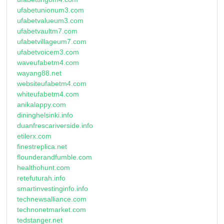
ufabetunionum3.com
ufabetvalueum3.com
ufabetvaultm7.com
ufabetvillageum7.com
ufabetvoicem3.com
waveufabetm4.com
wayang88.net
websiteufabetm4.com
whiteufabetm4.com
anikalappy.com
dininghelsinki.info
duanfrescariverside.info
etilerx.com
finestreplica.net
flounderandfumble.com
healthohunt.com
retefuturah.info
smartinvestinginfo.info
technewsalliance.com
technonetmarket.com
tedstanger.net