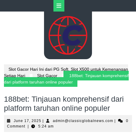
Skip
Open
to
content
Button
Slot Gacor Hari Ini dari PG Soft, Slot X500 untuk Kemenangan
Setiap Hari
Slot Gacor
188bet: Tinjauan komprehensif
dari platform taruhan online populer
188bet: Tinjauan komprehensif dari
platform taruhan online populer
June
admin@clas
June 17, 2025
|
admin@classicglobalnews.com
|
0
17,
Comment
|
5:24 am
2025