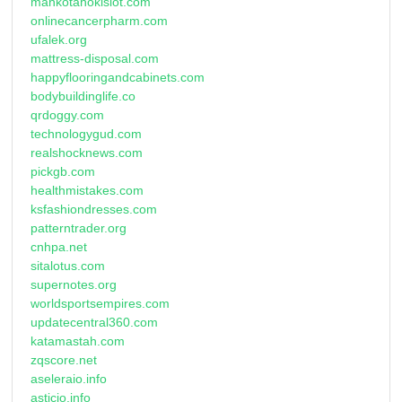
mahkotahokislot.com
onlinecancerpharm.com
ufalek.org
mattress-disposal.com
happyflooringandcabinets.com
bodybuildinglife.co
qrdoggy.com
technologygud.com
realshocknews.com
pickgb.com
healthmistakes.com
ksfashiondresses.com
patterntrader.org
cnhpa.net
sitalotus.com
supernotes.org
worldsportsempires.com
updatecentral360.com
katamastah.com
zqscore.net
aseleraio.info
asticio.info