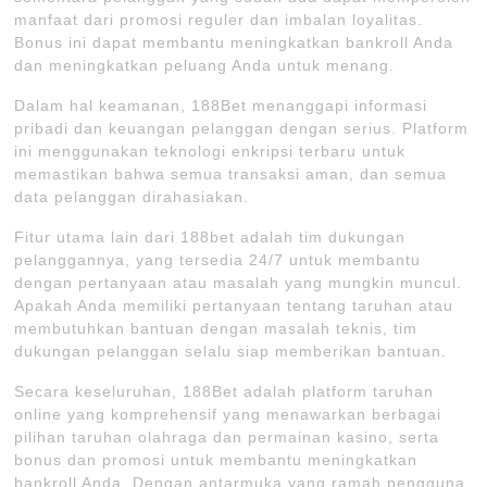
manfaat dari promosi reguler dan imbalan loyalitas.
Bonus ini dapat membantu meningkatkan bankroll Anda
dan meningkatkan peluang Anda untuk menang.
Dalam hal keamanan, 188Bet menanggapi informasi
pribadi dan keuangan pelanggan dengan serius. Platform
ini menggunakan teknologi enkripsi terbaru untuk
memastikan bahwa semua transaksi aman, dan semua
data pelanggan dirahasiakan.
Fitur utama lain dari 188bet adalah tim dukungan
pelanggannya, yang tersedia 24/7 untuk membantu
dengan pertanyaan atau masalah yang mungkin muncul.
Apakah Anda memiliki pertanyaan tentang taruhan atau
membutuhkan bantuan dengan masalah teknis, tim
dukungan pelanggan selalu siap memberikan bantuan.
Secara keseluruhan, 188Bet adalah platform taruhan
online yang komprehensif yang menawarkan berbagai
pilihan taruhan olahraga dan permainan kasino, serta
bonus dan promosi untuk membantu meningkatkan
bankroll Anda. Dengan antarmuka yang ramah pengguna,