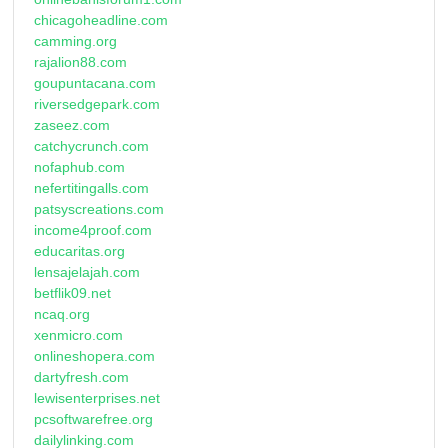
chicagoheadline.com
camming.org
rajalion88.com
goupuntacana.com
riversedgepark.com
zaseez.com
catchycrunch.com
nofaphub.com
nefertitingalls.com
patsyscreations.com
income4proof.com
educaritas.org
lensajelajah.com
betflik09.net
ncaq.org
xenmicro.com
onlineshopera.com
dartyfresh.com
lewisenterprises.net
pcsoftwarefree.org
dailylinking.com