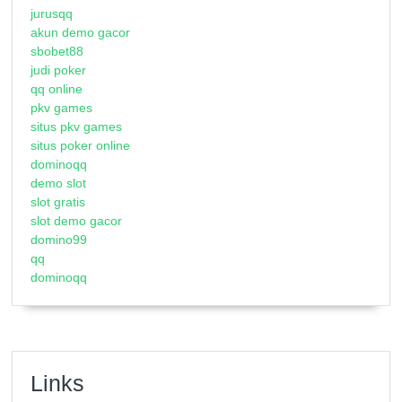
jurusqq
akun demo gacor
sbobet88
judi poker
qq online
pkv games
situs pkv games
situs poker online
dominoqq
demo slot
slot gratis
slot demo gacor
domino99
qq
dominoqq
Links