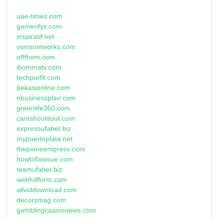
uae-times.com
gamerifys.com
inspiratif.net
vsmsnetworks.com
offthem.com
ibommatv.com
techporfit.com
bekasionline.com
nbusinessplan.com
greenlife360.com
cantshoutitout.com
expressufabet.biz
mypuertoplata.net
thepioneerxpress.com
howtofixissue.com
teamufabet.biz
webfullform.com
allviddownload.com
decorsmag.com
gamblingcasinonews.com