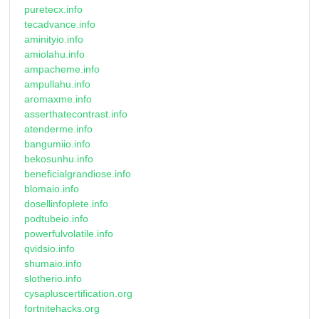
puretecx.info
tecadvance.info
aminityio.info
amiolahu.info
ampacheme.info
ampullahu.info
aromaxme.info
asserthatecontrast.info
atenderme.info
bangumiio.info
bekosunhu.info
beneficialgrandiose.info
blomaio.info
dosellinfoplete.info
podtubeio.info
powerfulvolatile.info
qvidsio.info
shumaio.info
slotherio.info
cysapluscertification.org
fortnitehacks.org