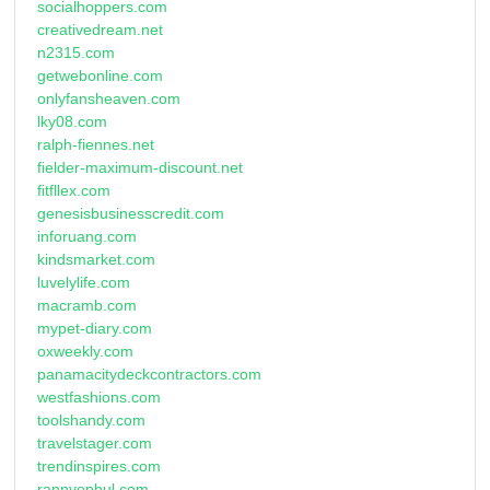
socialhoppers.com
creativedream.net
n2315.com
getwebonline.com
onlyfansheaven.com
lky08.com
ralph-fiennes.net
fielder-maximum-discount.net
fitfllex.com
genesisbusinesscredit.com
inforuang.com
kindsmarket.com
luvelylife.com
macramb.com
mypet-diary.com
oxweekly.com
panamacitydeckcontractors.com
westfashions.com
toolshandy.com
travelstager.com
trendinspires.com
rannyephul.com