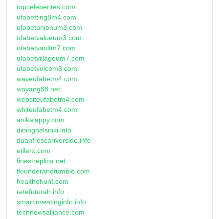
topceleberites.com
ufabetting8m4.com
ufabetunionum3.com
ufabetvalueum3.com
ufabetvaultm7.com
ufabetvillageum7.com
ufabetvoicem3.com
waveufabetm4.com
wayang88.net
websiteufabetm4.com
whiteufabetm4.com
anikalappy.com
dininghelsinki.info
duanfrescariverside.info
etilerx.com
finestreplica.net
flounderandfumble.com
healthohunt.com
retefuturah.info
smartinvestinginfo.info
technewsalliance.com