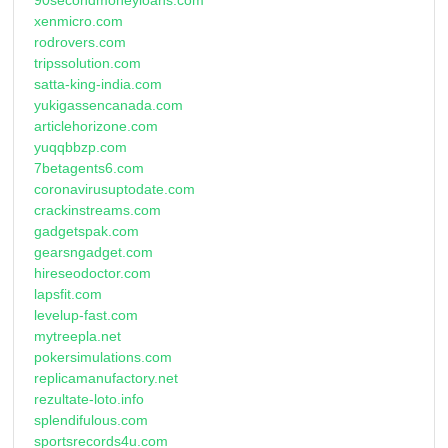
xenmicro.com
rodrovers.com
tripssolution.com
satta-king-india.com
yukigassencanada.com
articlehorizone.com
yuqqbbzp.com
7betagents6.com
coronavirusuptodate.com
crackinstreams.com
gadgetspak.com
gearsngadget.com
hireseodoctor.com
lapsfit.com
levelup-fast.com
mytreepla.net
pokersimulations.com
replicamanufactory.net
rezultate-loto.info
splendifulous.com
sportsrecords4u.com