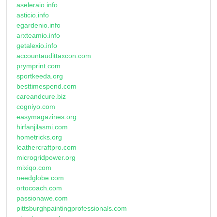
aseleraio.info
asticio.info
egardenio.info
arxteamio.info
getalexio.info
accountaudittaxcon.com
prymprint.com
sportkeeda.org
besttimespend.com
careandcure.biz
cogniyo.com
easymagazines.org
hirfanjilasmi.com
hometricks.org
leathercraftpro.com
microgridpower.org
mixiqo.com
needglobe.com
ortocoach.com
passionawe.com
pittsburghpaintingprofessionals.com