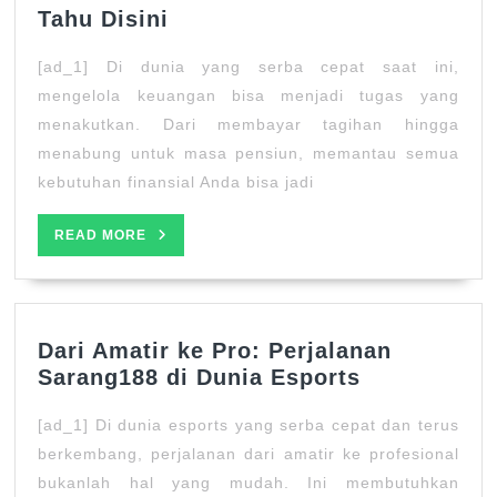
Apakah
Tahu Disini
Emas168
[ad_1] Di dunia yang serba cepat saat ini,
Solusi
Utama
mengelola keuangan bisa menjadi tugas yang
Kebutuhan
menakutkan. Dari membayar tagihan hingga
Finansial
menabung untuk masa pensiun, memantau semua
Anda?
kebutuhan finansial Anda bisa jadi
Cari
Tahu
READ
READ MORE
Disini
MORE
Dari Amatir ke Pro: Perjalanan
Dari
Sarang188 di Dunia Esports
Amatir
[ad_1] Di dunia esports yang serba cepat dan terus
ke
Pro:
berkembang, perjalanan dari amatir ke profesional
Perjalanan
bukanlah hal yang mudah. Ini membutuhkan