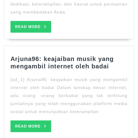
Sarang188
dedikasi, keterampilan, dan hasrat untuk permainan
di
yang membedakan Anda
Dunia
Esports
READ
READ MORE
MORE
Arjuna96: keajaiban musik yang
Arjuna96
mengambil internet oleh badai
keajaiba
[ad_1] Arjuna96: keajaiban musik yang mengambil
musik
yang
internet oleh badai Dalam lanskap besar Internet,
mengamb
ada orang -orang berbakat yang tak terhitung
internet
jumlahnya yang telah menggunakan platform media
oleh
sosial untuk menunjukkan keterampilan
badai
READ
READ MORE
MORE