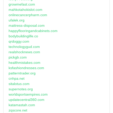
growmefast.com
mahkotahokislot.com
onlinecancerpharm.com
ufalek.org
mattress-disposal.com
happyflooringandcabinets.com
bodybuildinglife.co
qrdoggy.com
technologygud.com
realshocknews.com
pickgb.com
healthmistakes.com
ksfashiondresses.com
patterntrader.org
cnhpa.net
sitalotus.com
supernotes.org
worldsportsempires.com
updatecentral360.com
katamastah.com
zqscore.net