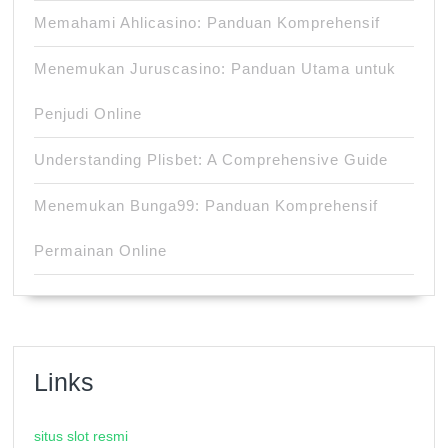
Memahami Ahlicasino: Panduan Komprehensif
Menemukan Juruscasino: Panduan Utama untuk
Penjudi Online
Understanding Plisbet: A Comprehensive Guide
Menemukan Bunga99: Panduan Komprehensif
Permainan Online
Links
situs slot resmi