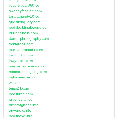
reportradar360.com
swaggyfashion.com
taraftariumtv10.com
questionquery.com
bodybuildinglegend.com
brilliant-nails.com
dandr-photography.com
dokteroce.com
journal-francais.com
justintv10.com
lawyerule.com
mediamingleseaco.com
mtsmarketingblog.com
nghekiemtien.com
wasirku.com
tejas24.com
poolturbo.com
prachestait.com
artforafghans.info
airvendio.info
healthexe.info