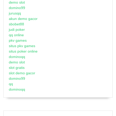
demo slot
domino99
jurusqq
akun demo gacor
sbobet88
judi poker
qq online
pkv games
situs pkv games
situs poker online
dominoqq
demo slot
slot gratis
slot demo gacor
domino99
qq
dominoqq