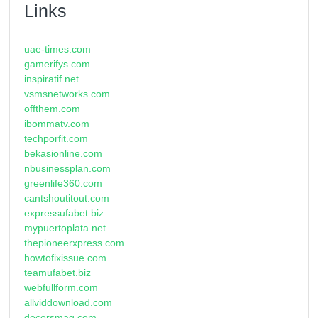
Links
uae-times.com
gamerifys.com
inspiratif.net
vsmsnetworks.com
offthem.com
ibommatv.com
techporfit.com
bekasionline.com
nbusinessplan.com
greenlife360.com
cantshoutitout.com
expressufabet.biz
mypuertoplata.net
thepioneerxpress.com
howtofixissue.com
teamufabet.biz
webfullform.com
allviddownload.com
decorsmag.com