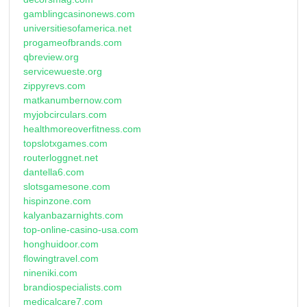
gamblingcasinonews.com
universitiesofamerica.net
progameofbrands.com
qbreview.org
servicewueste.org
zippyrevs.com
matkanumbernow.com
myjobcirculars.com
healthmoreoverfitness.com
topslotxgames.com
routerloggnet.net
dantella6.com
slotsgamesone.com
hispinzone.com
kalyanbazarnights.com
top-online-casino-usa.com
honghuidoor.com
flowingtravel.com
nineniki.com
brandiospecialists.com
medicalcare7.com