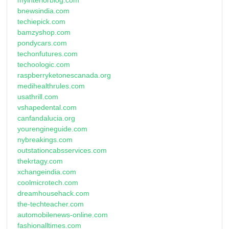
bnewsindia.com
techiepick.com
bamzyshop.com
pondycars.com
techonfutures.com
techoologic.com
raspberryketonescanada.org
medihealthrules.com
usathrill.com
vshapedental.com
canfandalucia.org
yourengineguide.com
nybreakings.com
outstationcabsservices.com
thekrtagy.com
xchangeindia.com
coolmicrotech.com
dreamhousehack.com
the-techteacher.com
automobilenews-online.com
fashionalltimes.com