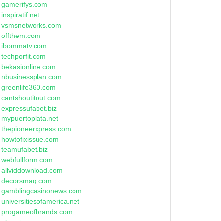
gamerifys.com
inspiratif.net
vsmsnetworks.com
offthem.com
ibommatv.com
techporfit.com
bekasionline.com
nbusinessplan.com
greenlife360.com
cantshoutitout.com
expressufabet.biz
mypuertoplata.net
thepioneerxpress.com
howtofixissue.com
teamufabet.biz
webfullform.com
allviddownload.com
decorsmag.com
gamblingcasinonews.com
universitiesofamerica.net
progameofbrands.com