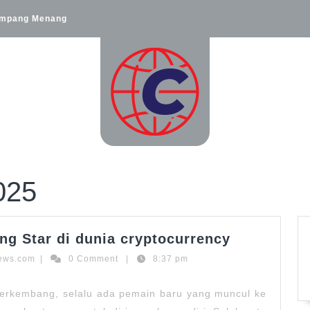
ampang Menang
025
Temui
ng Star di dunia cryptocurrency
Juragankoi
admin@classicglobalnews.com
ews.com
|
0 Comment
|
8:37 pm
The
Rising
 berkembang, selalu ada pemain baru yang muncul ke
Star