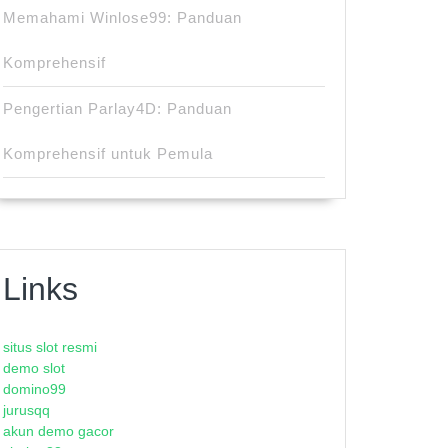
Memahami Winlose99: Panduan
Komprehensif
Pengertian Parlay4D: Panduan
Komprehensif untuk Pemula
Links
situs slot resmi
demo slot
domino99
jurusqq
akun demo gacor