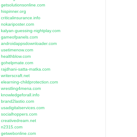
getsolutionsonline.com
hispinner.org
criticalinsurance.info
nokariposter.com
kalyan-guessing-nightplay.com
gameofpanels.com
androidappsdownloader.com
usetimenow.com
healthblow.com
gohelpmate.com
rajdhani-satta-matka.com
writerscraft.net
elearning-childprotection.com
wrestling4mena.com
knowledgeforall.info
brand2lastio.com
usadigitalservices.com
socialhoppers.com
creativedream.net
n2315.com
getwebonline.com