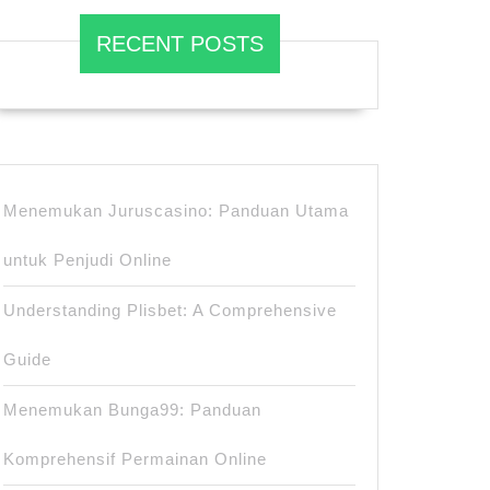
RECENT POSTS
ency
Menemukan Juruscasino: Panduan Utama
untuk Penjudi Online
Understanding Plisbet: A Comprehensive
Guide
Menemukan Bunga99: Panduan
Komprehensif Permainan Online