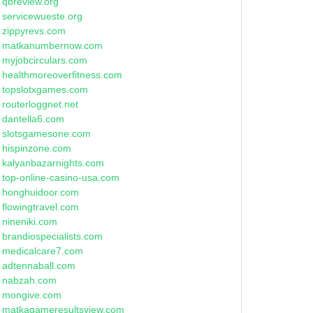
qbreview.org
servicewueste.org
zippyrevs.com
matkanumbernow.com
myjobcirculars.com
healthmoreoverfitness.com
topslotxgames.com
routerloggnet.net
dantella6.com
slotsgamesone.com
hispinzone.com
kalyanbazarnights.com
top-online-casino-usa.com
honghuidoor.com
flowingtravel.com
nineniki.com
brandiospecialists.com
medicalcare7.com
adtennaball.com
nabzah.com
mongive.com
matkagameresultsview.com