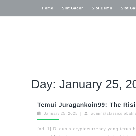
Skip
Home
Slot Gacor
Slot Demo
Slot G
to
content
Day:
January 25, 2
Temui Juragankoin99: The Risi
January
January 25, 2025
|
admin@classicglobaln
25,
2025
[ad_1] Di dunia cryptocurrency yang terus