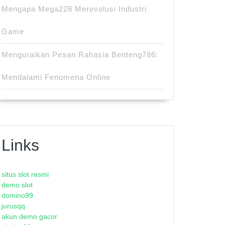
Mengapa Mega228 Merevolusi Industri
Game
Menguraikan Pesan Rahasia Benteng786:
Mendalami Fenomena Online
Links
situs slot resmi
demo slot
domino99
jurusqq
akun demo gacor