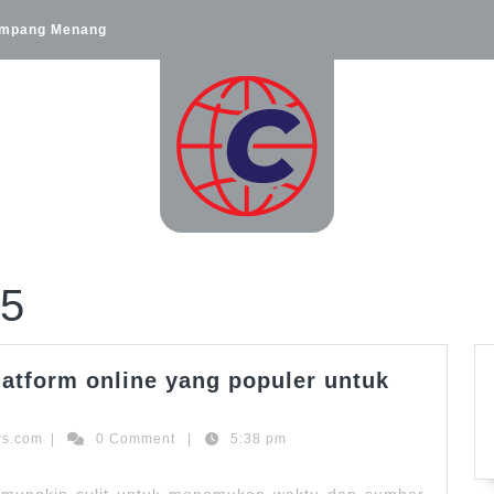
ampang Menang
25
atform online yang populer untuk
n
admin@classicglobalnews.com
ws.com
|
0 Comment
|
5:38 pm