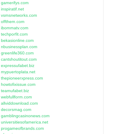
gamerifys.com
inspiratif.net
vsmsnetworks.com
offthem.com
ibommatv.com
techporfit.com
bekasionline.com
nbusinessplan.com
greenlife360.com
cantshoutitout.com
expressufabet.biz
mypuertoplata.net
thepioneerxpress.com
howtofixissue.com
teamufabet.biz
webfullform.com
allviddownload.com
decorsmag.com
gamblingcasinonews.com
universitiesofamerica.net
progameofbrands.com