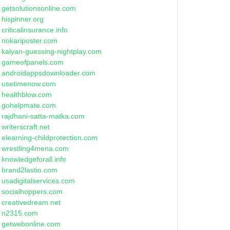
getsolutionsonline.com
hispinner.org
criticalinsurance.info
nokariposter.com
kalyan-guessing-nightplay.com
gameofpanels.com
androidappsdownloader.com
usetimenow.com
healthblow.com
gohelpmate.com
rajdhani-satta-matka.com
writerscraft.net
elearning-childprotection.com
wrestling4mena.com
knowledgeforall.info
brand2lastio.com
usadigitalservices.com
socialhoppers.com
creativedream.net
n2315.com
getwebonline.com