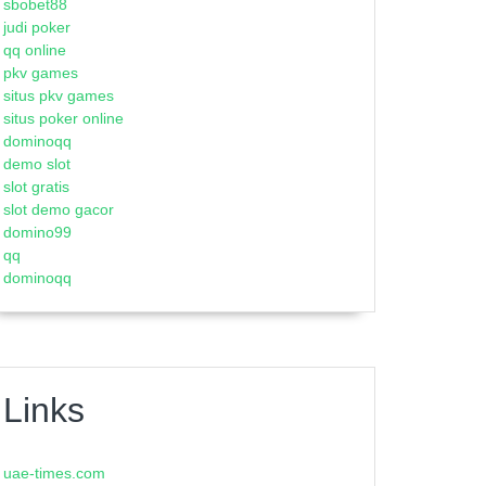
sbobet88
judi poker
qq online
pkv games
situs pkv games
situs poker online
dominoqq
demo slot
slot gratis
slot demo gacor
domino99
qq
dominoqq
Links
uae-times.com