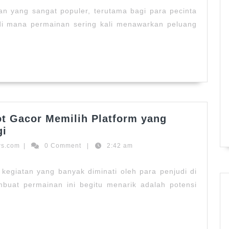
ran yang sangat populer, terutama bagi para pecinta
, di mana permainan sering kali menawarkan peluang
ot Gacor Memilih Platform yang
Dominoqq
gi
PKV
admin@classicglobalnews.com
ws.com
|
0 Comment
|
2:42 am
–
Situs
 kegiatan yang banyak diminati oleh para penjudi di
Judi
mbuat permainan ini begitu menarik adalah potensi
Slot
Gacor
Memilih
Platform