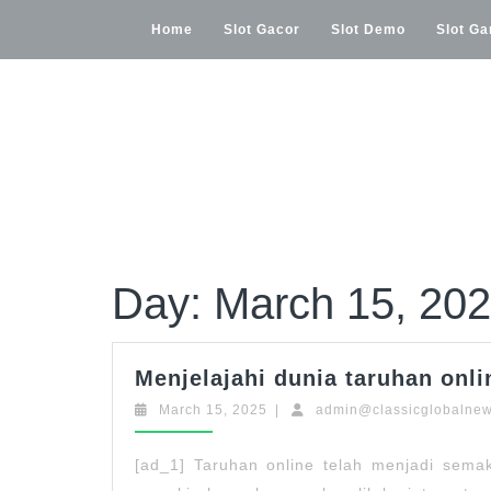
Skip
Home
Slot Gacor
Slot Demo
Slot G
to
content
Day:
March 15, 20
Menjelajahi dunia taruhan onl
March
March 15, 2025
|
admin@classicglobalne
15,
2025
[ad_1] Taruhan online telah menjadi sema