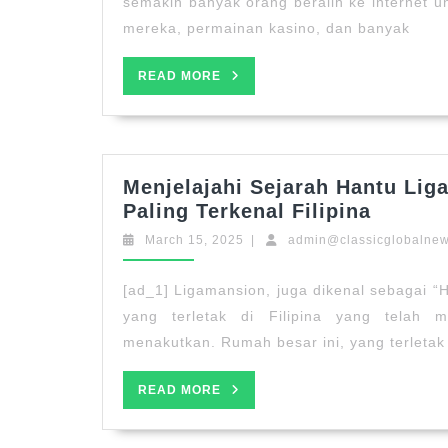
semakin banyak orang beralih ke internet u
mereka, permainan kasino, dan banyak
READ
READ MORE
MORE
Menjelajahi Sejarah Hantu Lig
Menjela
Paling Terkenal Filipina
Sejara
March
March 15, 2025
|
admin@classicglobalne
Hantu
15,
2025
Ligama
[ad_1] Ligamansion, juga dikenal sebagai “
Tempat
yang terletak di Filipina yang telah 
Tinggal
menakutkan. Rumah besar ini, yang terletak 
Hantu
Paling
READ
READ MORE
Terkena
MORE
Filipin