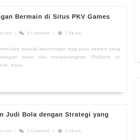
ngan Bermain di Situs PKV Games
admin@classicglobalnews.com
ws.com
|
0 Comment
|
3:59 am
mberikan banyak keuntungan bagi para pemain yang
e dengan aman dan menyenangkan. Platform ini
rik, mulai
n Judi Bola dengan Strategi yang
c
admin@classicglobalnews.com
ws.com
|
0 Comment
|
3:18 am