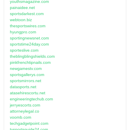
youthsmagazine.com
painaidee.net
sportsdarkest.com
webtoon.biz
thesportswires.com
hyungpro.com
sportingnewsnet.com
sportstime24day.com
sporteslive.com
theblingblingshields.com
pinkfrenchtipnails.com
newgamestv.com
sportsgallerys.com
sportsmirrors.net
datasports.net
atasehirescortu.net
engineeringtechub.com
jerryescorts.com
attorneylegal.co
voomb.com
techgadgetpoint.com
tvsportsguide24.com