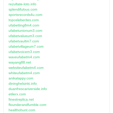
rezultate-loto.info
splendifulous.com
sportsrecords4u.com
topceleberites.com
ufabetting8m4.com
ufabetunionum3.com
ufabetvalueum3.com
ufabetvaultm7.com
ufabetvillageum7.com
ufabetvoicem3.com
waveufabetm4.com
wayang88.net
websiteufabetm4.com
whiteufabetm4.com
anikalappy.com
dininghelsinki.info
duanfrescariverside.info
etilerx.com
finestreplica.net
flounderandfumble.com
healthohunt.com