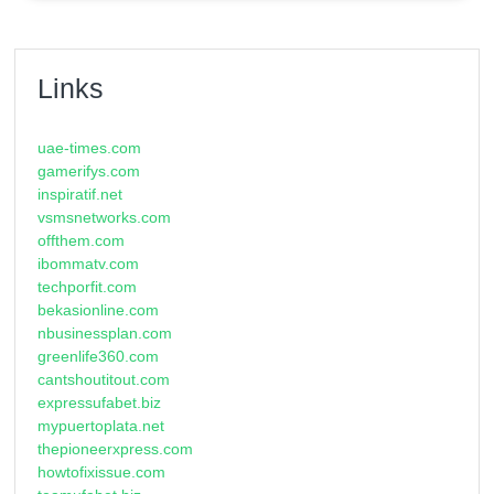
Links
uae-times.com
gamerifys.com
inspiratif.net
vsmsnetworks.com
offthem.com
ibommatv.com
techporfit.com
bekasionline.com
nbusinessplan.com
greenlife360.com
cantshoutitout.com
expressufabet.biz
mypuertoplata.net
thepioneerxpress.com
howtofixissue.com