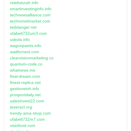
retefuturah.info
smartinvestinginfo.info
technewsalliance.com
technonetmarket.com
tedstanger.net
ufabett732um3.com
uskola.info
wagonpaints.info
waitfornext.com
clearvisionmarketing.co
quantum-code.co
whatnews.me
final-dream.com
finest-replica.net
gestioneinh.info
prosportdaily.net
salesinvest22.com
teseract.org
trendy-ama-shop.com
ufabett732m7.com
visiofood.com