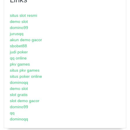
situs slot resmi
demo slot
domino99
jurusqq
akun demo gacor
sbobet88
judi poker
qq online
pkv games
situs pkv games
situs poker online
dominoqq
demo slot
slot gratis
slot demo gacor
domino99
qq
dominoqq