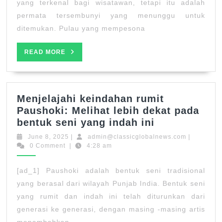
yang terkenal bagi wisatawan, tetapi itu adalah
permata tersembunyi yang menunggu untuk
ditemukan. Pulau yang mempesona
READ
READ MORE
MORE
Menjelajahi keindahan rumit
Paushoki: Melihat lebih dekat pada
Menjelajahi
bentuk seni yang indah ini
keindahan
June
admin@cla
June 8, 2025
|
admin@classicglobalnews.com
|
rumit
8,
0 Comment
|
4:28 am
2025
Paushoki:
Melihat
[ad_1] Paushoki adalah bentuk seni tradisional
lebih
yang berasal dari wilayah Punjab India. Bentuk seni
dekat
yang rumit dan indah ini telah diturunkan dari
pada
generasi ke generasi, dengan masing -masing artis
bentuk
menambahkan