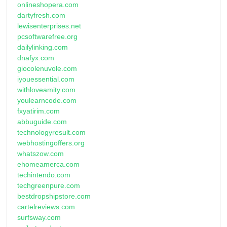
onlineshopera.com
dartyfresh.com
lewisenterprises.net
pcsoftwarefree.org
dailylinking.com
dnafyx.com
giocolenuvole.com
iyouessential.com
withloveamity.com
youlearncode.com
fxyatirim.com
abbuguide.com
technologyresult.com
webhostingoffers.org
whatszow.com
ehomeamerca.com
techintendo.com
techgreenpure.com
bestdropshipstore.com
cartelreviews.com
surfsway.com