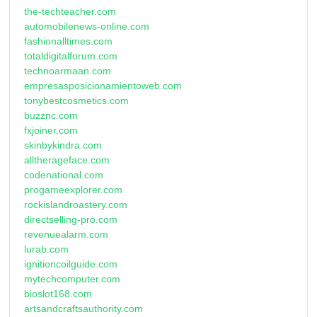
the-techteacher.com
automobilenews-online.com
fashionalltimes.com
totaldigitalforum.com
technoarmaan.com
empresasposicionamientoweb.com
tonybestcosmetics.com
buzznc.com
fxjoiner.com
skinbykindra.com
alltherageface.com
codenational.com
progameexplorer.com
rockislandroastery.com
directselling-pro.com
revenuealarm.com
lurab.com
ignitioncoilguide.com
mytechcomputer.com
bioslot168.com
artsandcraftsauthority.com