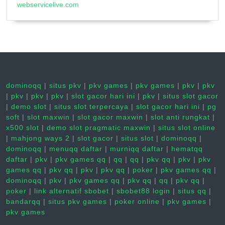
webservicelive.com
dominoqq
|
situs pkv
|
pkv games
|
pkv games
|
pkv
|
pkv
|
pkv
|
pkv
|
pkv
|
slot gacor hari ini
|
pkv
|
situs slot gacor
|
demo slot
|
situs slot terpercaya
|
slot gacor hari ini
|
pg
soft
|
slot maxwin
|
slot gacor maxwin
|
slot anti rungkat
|
x500 slot
|
demo slot pragmatic maxwin
|
situs slot online
|
mahjong ways 2
|
slot gacor
|
situs slot
|
dominoqq
|
dominoqq
|
menuqq daftar
|
murniqq daftar
|
hematqq
daftar
|
pkv
|
pkv games qq
|
qq
|
qq
|
pkv qq
|
pkv
|
pkv
games qq
|
pkv qq
|
pkv
|
pkv qq
|
poker
|
pkv games qq
|
dominoqq
|
pkv
|
pkv games qq
|
pkv qq
|
qq
|
pkv qq
|
poker
|
link alternatif sbobet
|
sbobet88 login
|
situs qq
|
bandarqq
|
situs pkv games
|
poker online
|
pkv games
|
pkv games