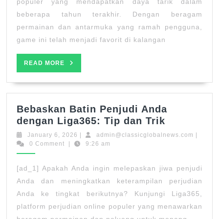
populer yang mendapatkan daya tarik dalam
Platform
beberapa tahun terakhir. Dengan beragam
Kasino
permainan dan antarmuka yang ramah pengguna,
Online
game ini telah menjadi favorit di kalangan
Populer
READ
READ MORE
MORE
Bebaskan Batin Penjudi Anda
Bebaskan
dengan Liga365: Tip dan Trik
Batin
January
admin@c
January 6, 2026
|
admin@classicglobalnews.com
|
Penjudi
6,
0 Comment
|
9:26 am
2026
Anda
dengan
[ad_1] Apakah Anda ingin melepaskan jiwa penjudi
Liga365:
Anda dan meningkatkan keterampilan perjudian
Tip
Anda ke tingkat berikutnya? Kunjungi Liga365,
dan
platform perjudian online populer yang menawarkan
Trik
beragam permainan dan peluang untuk menang