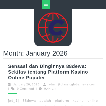
Skip
Open
to
content
Button
Month:
January 2026
Sensasi dan Dinginnya 88dewa:
Sekilas tentang Platform Kasino
Sensasi
Online Populer
dan
January
admin@
January 26, 2026
|
admin@classicglobalnews.com
Dinginnya
26,
|
0 Comment
|
9:44 am
2026
88dewa:
Sekilas
[ad_1] 88dewa adalah platform kasino online
tentang