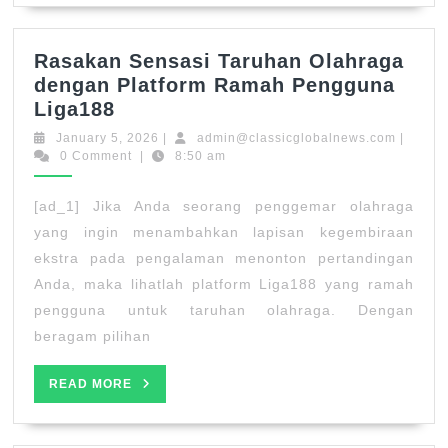
Rasakan Sensasi Taruhan Olahraga
dengan Platform Ramah Pengguna
Rasakan
Liga188
Sensasi
January
admin@c
January 5, 2026
|
admin@classicglobalnews.com
|
Taruhan
5,
0 Comment
|
8:50 am
2026
Olahraga
dengan
[ad_1] Jika Anda seorang penggemar olahraga
Platform
yang ingin menambahkan lapisan kegembiraan
Ramah
ekstra pada pengalaman menonton pertandingan
Pengguna
Anda, maka lihatlah platform Liga188 yang ramah
Liga188
pengguna untuk taruhan olahraga. Dengan
beragam pilihan
READ
READ MORE
MORE