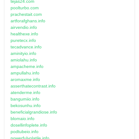
tejas24.com
poolturbo.com
prachestait.com
artforafghans.info
airvendio.info
healthexe.info
puretecx.info
tecadvance.info
aminityio.info
amiolahu.info
ampacheme.info
ampullahu.info
aromaxme.info
asserthatecontrast.info
atenderme.info
bangumiio.info
bekosunhu.info
beneficialgrandiose.info
blomaio.info
dosellinfoplete.info
podtubeio.info
powerfulvolatile.info