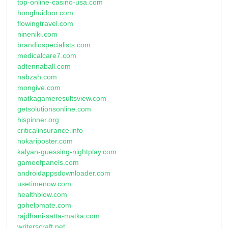
top-online-casino-usa.com
honghuidoor.com
flowingtravel.com
nineniki.com
brandiospecialists.com
medicalcare7.com
adtennaball.com
nabzah.com
mongive.com
matkagameresultsview.com
getsolutionsonline.com
hispinner.org
criticalinsurance.info
nokariposter.com
kalyan-guessing-nightplay.com
gameofpanels.com
androidappsdownloader.com
usetimenow.com
healthblow.com
gohelpmate.com
rajdhani-satta-matka.com
writerscraft.net