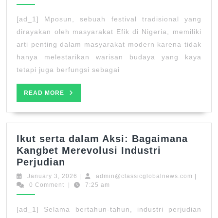
2026
Masyarakat
Modern:
[ad_1] Mposun, sebuah festival tradisional yang
Melestarikan
dirayakan oleh masyarakat Efik di Nigeria, memiliki
Warisan
arti penting dalam masyarakat modern karena tidak
yang
hanya melestarikan warisan budaya yang kaya
Kaya
tetapi juga berfungsi sebagai
READ
READ MORE
MORE
Ikut serta dalam Aksi: Bagaimana
Kangbet Merevolusi Industri
Ikut
Perjudian
serta
January
admin@c
January 3, 2026
|
admin@classicglobalnews.com
|
dalam
3,
0 Comment
|
7:25 am
2026
Aksi:
Bagaimana
[ad_1] Selama bertahun-tahun, industri perjudian