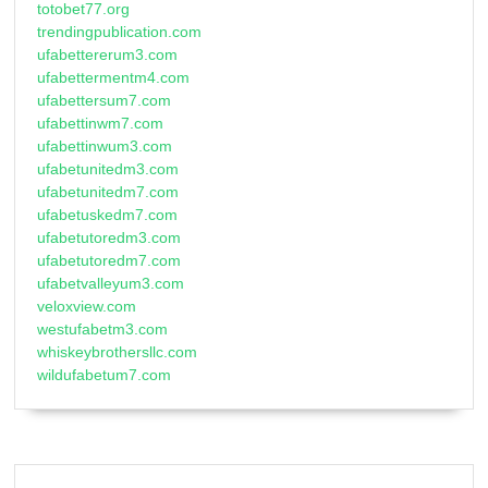
totobet77.org
trendingpublication.com
ufabettererum3.com
ufabettermentm4.com
ufabettersum7.com
ufabettinwm7.com
ufabettinwum3.com
ufabetunitedm3.com
ufabetunitedm7.com
ufabetuskedm7.com
ufabetutoredm3.com
ufabetutoredm7.com
ufabetvalleyum3.com
veloxview.com
westufabetm3.com
whiskeybrothersllc.com
wildufabetum7.com