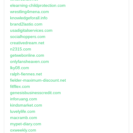
elearning-childprotection.com
wrestling4mena.com
knowledgeforall.info
brand2lastio.com
usadigitalservices.com
socialhoppers.com
creativedream.net
n2315.com
getwebonline.com
onlyfansheaven.com
lky08.com
ralph-fiennes.net
fielder-maximum-discount.net
fitfllex.com
genesisbusinesscredit.com
inforuang.com
kindsmarket.com
luvelylife.com
macramb.com
mypet-diary.com
oxweekly.com