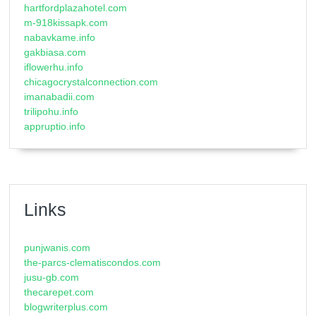
hartfordplazahotel.com
m-918kissapk.com
nabavkame.info
gakbiasa.com
iflowerhu.info
chicagocrystalconnection.com
imanabadii.com
trilipohu.info
appruptio.info
Links
punjwanis.com
the-parcs-clematiscondos.com
jusu-gb.com
thecarepet.com
blogwriterplus.com