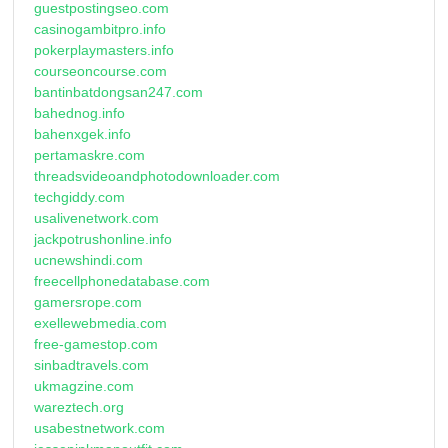
guestpostingseo.com
casinogambitpro.info
pokerplaymasters.info
courseoncourse.com
bantinbatdongsan247.com
bahednog.info
bahenxgek.info
pertamaskre.com
threadsvideoandphotodownloader.com
techgiddy.com
usalivenetwork.com
jackpotrushonline.info
ucnewshindi.com
freecellphonedatabase.com
gamersrope.com
exellewebmedia.com
free-gamestop.com
sinbadtravels.com
ukmagzine.com
wareztech.org
usabestnetwork.com