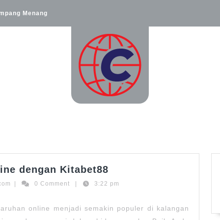
ampang Menang
Bebaskan
ine dengan Kitabet88
Sensasi
admin@classicglobalnews.com
.com
|
0 Comment
|
3:22 pm
Taruhan
Online
 taruhan online menjadi semakin populer di kalangan
dengan