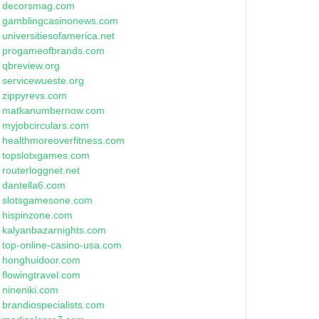
decorsmag.com
gamblingcasinonews.com
universitiesofamerica.net
progameofbrands.com
qbreview.org
servicewueste.org
zippyrevs.com
matkanumbernow.com
myjobcirculars.com
healthmoreoverfitness.com
topslotxgames.com
routerloggnet.net
dantella6.com
slotsgamesone.com
hispinzone.com
kalyanbazarnights.com
top-online-casino-usa.com
honghuidoor.com
flowingtravel.com
nineniki.com
brandiospecialists.com