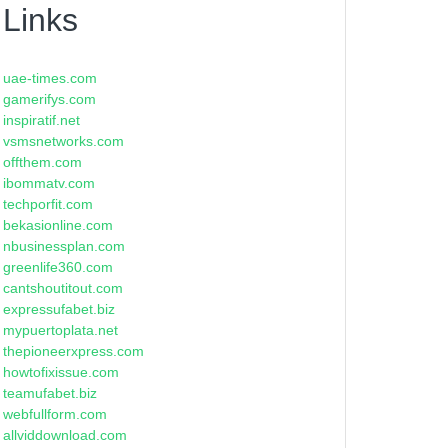
Links
uae-times.com
gamerifys.com
inspiratif.net
vsmsnetworks.com
offthem.com
ibommatv.com
techporfit.com
bekasionline.com
nbusinessplan.com
greenlife360.com
cantshoutitout.com
expressufabet.biz
mypuertoplata.net
thepioneerxpress.com
howtofixissue.com
teamufabet.biz
webfullform.com
allviddownload.com