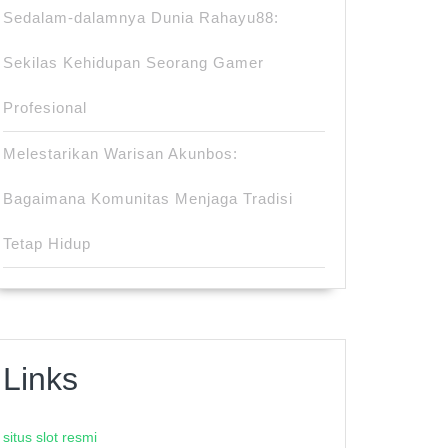
Sedalam-dalamnya Dunia Rahayu88:
Sekilas Kehidupan Seorang Gamer
Profesional
Melestarikan Warisan Akunbos:
Bagaimana Komunitas Menjaga Tradisi
Tetap Hidup
Links
situs slot resmi