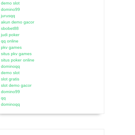
demo slot
domino99
jurusqq
akun demo gacor
sbobet88
judi poker
qq online
pkv games
situs pkv games
situs poker online
dominoqq
demo slot
slot gratis
slot demo gacor
domino99
qq
dominoqq