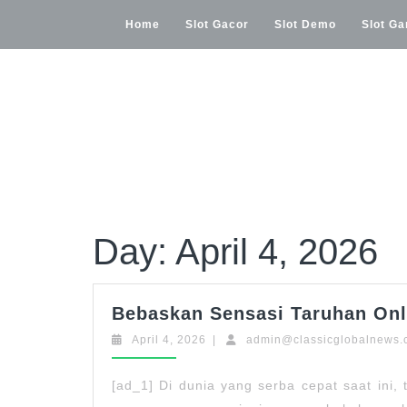
Skip
Home
Slot Gacor
Slot Demo
Slot G
to
content
Day:
April 4, 2026
Bebaskan Sensasi Taruhan Onl
April
April 4, 2026
|
admin@classicglobalnews
4,
2026
[ad_1] Di dunia yang serba cepat saat ini,