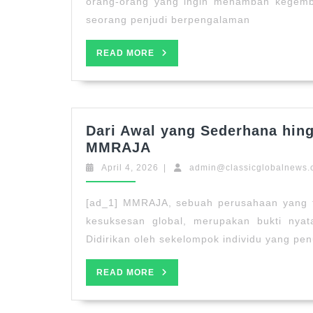
orang-orang yang ingin menambah kegemb
seorang penjudi berpengalaman
READ
READ MORE
MORE
Dari Awal yang Sederhana hin
Dari
MMRAJA
Awal
April
April 4, 2026
|
admin@classicglobalnews
yang
4,
2026
Sederhana
[ad_1] MMRAJA, sebuah perusahaan yang 
hingga
kesuksesan global, merupakan bukti nyat
Kesuksesan
Didirikan oleh sekelompok individu yang p
Global:
Kisah
READ
READ MORE
MMRAJA
MORE