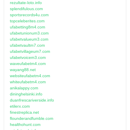
rezultate-loto.info
splendifulous.com
sportsrecords4u.com
topceleberites.com
ufabetting8m4.com
ufabetunionum3.com
ufabetvalueum3.com
ufabetvaultm7.com
ufabetvillageum7.com
ufabetvoicem3.com
waveufabetm4.com
wayang88.net
websiteufabetm4.com
whiteufabetm4.com
anikalappy.com
dininghelsinki.info
duanfrescariverside.info
etilerx.com
finestreplica.net
flounderandfumble.com
healthohunt.com