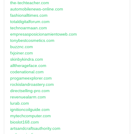
the-techteacher.com
automobilenews-online.com
fashionalltimes.com
totaldigitalforum.com
technoarmaan.com
empresasposicionamientoweb.com
tonybestcosmetics.com
buzznc.com
fxjoiner.com
skinbykindra.com
alltherageface.com
codenational.com
progameexplorer.com
rockislandroastery.com
directselling-pro.com
revenuealarm.com
lurab.com
ignitioncoilguide.com
mytechcomputer.com
bioslot168.com
artsandcraftsauthority.com