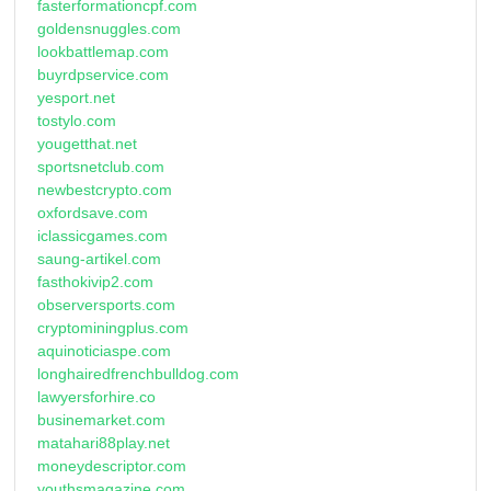
fasterformationcpf.com
goldensnuggles.com
lookbattlemap.com
buyrdpservice.com
yesport.net
tostylo.com
yougetthat.net
sportsnetclub.com
newbestcrypto.com
oxfordsave.com
iclassicgames.com
saung-artikel.com
fasthokivip2.com
observersports.com
cryptominingplus.com
aquinoticiaspe.com
longhairedfrenchbulldog.com
lawyersforhire.co
businemarket.com
matahari88play.net
moneydescriptor.com
youthsmagazine.com