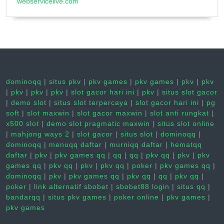
webservicelive.com
dominoqq
|
situs pkv
|
pkv games
|
pkv games
|
pkv
|
pkv
|
pkv
|
pkv
|
pkv
|
slot gacor hari ini
|
pkv
|
situs slot gacor
|
demo slot
|
situs slot terpercaya
|
slot gacor hari ini
|
pg
soft
|
slot maxwin
|
slot gacor maxwin
|
slot anti rungkat
|
x500 slot
|
demo slot pragmatic maxwin
|
situs slot online
|
mahjong ways 2
|
slot gacor
|
situs slot
|
dominoqq
|
dominoqq
|
menuqq daftar
|
murniqq daftar
|
hematqq
daftar
|
pkv
|
pkv games qq
|
qq
|
qq
|
pkv qq
|
pkv
|
pkv
games qq
|
pkv qq
|
pkv
|
pkv qq
|
poker
|
pkv games qq
|
dominoqq
|
pkv
|
pkv games qq
|
pkv qq
|
qq
|
pkv qq
|
poker
|
link alternatif sbobet
|
sbobet88 login
|
situs qq
|
bandarqq
|
situs pkv games
|
poker online
|
pkv games
|
pkv games