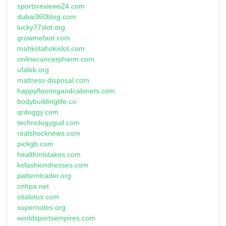
sportsreviews24.com
dubai360blog.com
lucky77slot.org
growmefast.com
mahkotahokislot.com
onlinecancerpharm.com
ufalek.org
mattress-disposal.com
happyflooringandcabinets.com
bodybuildinglife.co
qrdoggy.com
technologygud.com
realshocknews.com
pickgb.com
healthmistakes.com
ksfashiondresses.com
patterntrader.org
cnhpa.net
sitalotus.com
supernotes.org
worldsportsempires.com