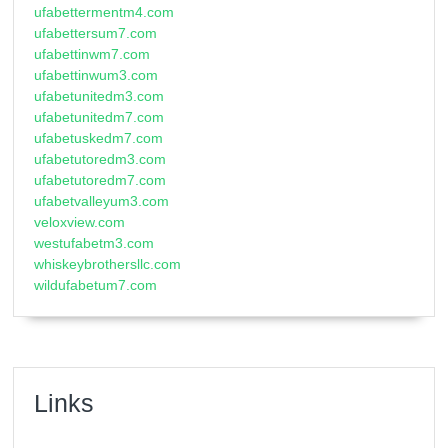
ufabettermentm4.com
ufabettersum7.com
ufabettinwm7.com
ufabettinwum3.com
ufabetunitedm3.com
ufabetunitedm7.com
ufabetuskedm7.com
ufabetutoredm3.com
ufabetutoredm7.com
ufabetvalleyum3.com
veloxview.com
westufabetm3.com
whiskeybrothersllc.com
wildufabetum7.com
Links