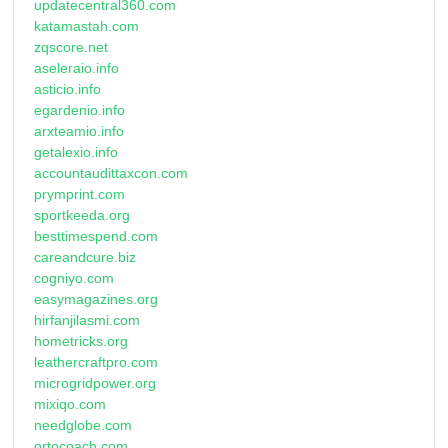
updatecentral360.com
katamastah.com
zqscore.net
aseleraio.info
asticio.info
egardenio.info
arxteamio.info
getalexio.info
accountaudittaxcon.com
prymprint.com
sportkeeda.org
besttimespend.com
careandcure.biz
cogniyo.com
easymagazines.org
hirfanjilasmi.com
hometricks.org
leathercraftpro.com
microgridpower.org
mixiqo.com
needglobe.com
ortocoach.com