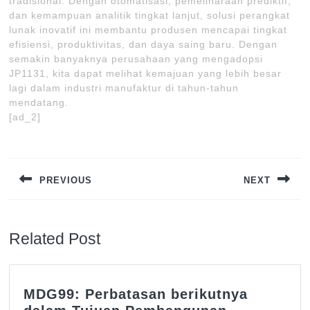
tradisional. Dengan otomatisasi, pemeliharaan prediktif,
dan kemampuan analitik tingkat lanjut, solusi perangkat
lunak inovatif ini membantu produsen mencapai tingkat
efisiensi, produktivitas, dan daya saing baru. Dengan
semakin banyaknya perusahaan yang mengadopsi
JP1131, kita dapat melihat kemajuan yang lebih besar
lagi dalam industri manufaktur di tahun-tahun
mendatang.
[ad_2]
Post
navigation
PREVIOUS
NEXT
Previous
Next
post:
post:
Related Post
MDG99: Perbatasan berikutnya