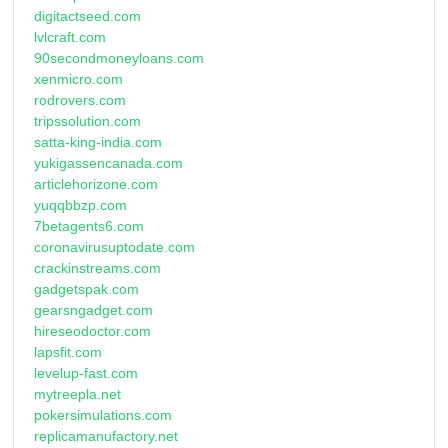
digitactseed.com
lvlcraft.com
90secondmoneyloans.com
xenmicro.com
rodrovers.com
tripssolution.com
satta-king-india.com
yukigassencanada.com
articlehorizone.com
yuqqbbzp.com
7betagents6.com
coronavirusuptodate.com
crackinstreams.com
gadgetspak.com
gearsngadget.com
hireseodoctor.com
lapsfit.com
levelup-fast.com
mytreepla.net
pokersimulations.com
replicamanufactory.net