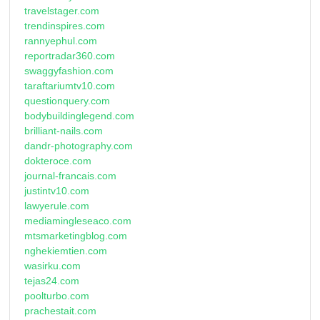
travelstager.com
trendinspires.com
rannyephul.com
reportradar360.com
swaggyfashion.com
taraftariumtv10.com
questionquery.com
bodybuildinglegend.com
brilliant-nails.com
dandr-photography.com
dokteroce.com
journal-francais.com
justintv10.com
lawyerule.com
mediamingleseaco.com
mtsmarketingblog.com
nghekiemtien.com
wasirku.com
tejas24.com
poolturbo.com
prachestait.com