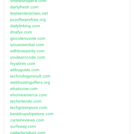
onlineshopera.com
dartyfresh.com
lewisenterprises.net
pcsoftwarefree.org
dailylinking.com
dnafyx.com
giocolenuvole.com
iyouessential.com
withloveamity.com
youlearncode.com
fxyatirim.com
abbuguide.com
technologyresult.com
webhostingoffers.org
whatszow.com
ehomeamerca.com
techintendo.com
techgreenpure.com
bestdropshipstore.com
cartelreviews.com
surfsway.com
nailartproduct.com