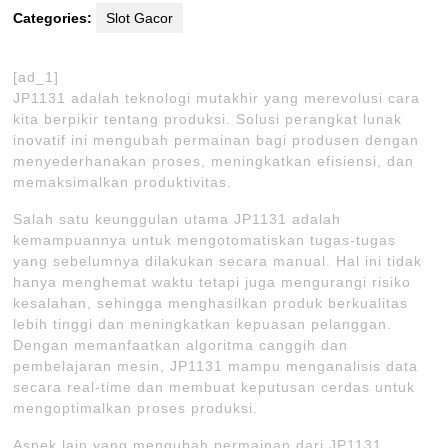
Categories:
Slot Gacor
[ad_1]
JP1131 adalah teknologi mutakhir yang merevolusi cara
kita berpikir tentang produksi. Solusi perangkat lunak
inovatif ini mengubah permainan bagi produsen dengan
menyederhanakan proses, meningkatkan efisiensi, dan
memaksimalkan produktivitas.
Salah satu keunggulan utama JP1131 adalah
kemampuannya untuk mengotomatiskan tugas-tugas
yang sebelumnya dilakukan secara manual. Hal ini tidak
hanya menghemat waktu tetapi juga mengurangi risiko
kesalahan, sehingga menghasilkan produk berkualitas
lebih tinggi dan meningkatkan kepuasan pelanggan.
Dengan memanfaatkan algoritma canggih dan
pembelajaran mesin, JP1131 mampu menganalisis data
secara real-time dan membuat keputusan cerdas untuk
mengoptimalkan proses produksi.
Aspek lain yang mengubah permainan dari JP1131