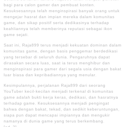
bagi para calon gamer dan pembuat konten.
Kesuksesannya telah menginspirasi banyak orang untuk
mengejar hasrat dan impian mereka dalam komunitas
game, dan sikap positif serta dedikasinya terhadap
keahliannya telah memberinya reputasi sebagai ikon
game sejati.
Saat ini, Raja899 terus menjadi kekuatan dominan dalam
komunitas game, dengan basis penggemar berdedikasi
yang tersebar di seluruh dunia. Pengaruhnya dapat
dirasakan secara luas, saat ia terus menghibur dan
menginspirasi para gamer dari segala usia dengan bakat
luar biasa dan kepribadiannya yang menular.
Kesimpulannya, perjalanan Raja899 dari seorang
YouTuber kecil-kecilan menjadi terkenal di komunitas
game adalah bukti kerja keras, dedikasi, dan hasratnya
terhadap game. Kesuksesannya menjadi pengingat
bahwa dengan bakat, tekad, dan sedikit keberuntungan,
siapa pun dapat mencapai impiannya dan mengukir
namanya di dunia game yang terus berkembang.