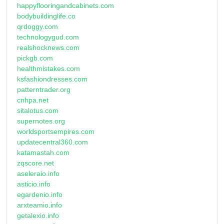
happyflooringandcabinets.com
bodybuildinglife.co
qrdoggy.com
technologygud.com
realshocknews.com
pickgb.com
healthmistakes.com
ksfashiondresses.com
patterntrader.org
cnhpa.net
sitalotus.com
supernotes.org
worldsportsempires.com
updatecentral360.com
katamastah.com
zqscore.net
aseleraio.info
asticio.info
egardenio.info
arxteamio.info
getalexio.info