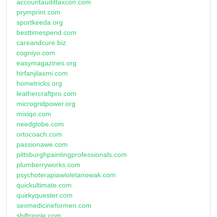
accountaudittaxcon.com
prymprint.com
sportkeeda.org
besttimespend.com
careandcure.biz
cogniyo.com
easymagazines.org
hirfanjilasmi.com
hometricks.org
leathercraftpro.com
microgridpower.org
mixiqo.com
needglobe.com
ortocoach.com
passionawe.com
pittsburghpaintingprofessionals.com
plumberryworks.com
psychoterapiawioletanowak.com
quickultimate.com
quirkyquester.com
sexmedicineformen.com
shiftripple.com