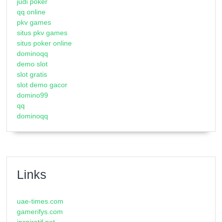
judi poker
qq online
pkv games
situs pkv games
situs poker online
dominoqq
demo slot
slot gratis
slot demo gacor
domino99
qq
dominoqq
Links
uae-times.com
gamerifys.com
inspiratif.net