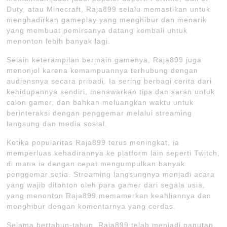
Duty, atau Minecraft, Raja899 selalu memastikan untuk
menghadirkan gameplay yang menghibur dan menarik
yang membuat pemirsanya datang kembali untuk
menonton lebih banyak lagi.
Selain keterampilan bermain gamenya, Raja899 juga
menonjol karena kemampuannya terhubung dengan
audiensnya secara pribadi. Ia sering berbagi cerita dari
kehidupannya sendiri, menawarkan tips dan saran untuk
calon gamer, dan bahkan meluangkan waktu untuk
berinteraksi dengan penggemar melalui streaming
langsung dan media sosial.
Ketika popularitas Raja899 terus meningkat, ia
memperluas kehadirannya ke platform lain seperti Twitch,
di mana ia dengan cepat mengumpulkan banyak
penggemar setia. Streaming langsungnya menjadi acara
yang wajib ditonton oleh para gamer dari segala usia,
yang menonton Raja899 memamerkan keahliannya dan
menghibur dengan komentarnya yang cerdas.
Selama bertahun-tahun, Raja899 telah menjadi panutan