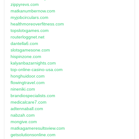
zippyrevs.com
matkanumbernow.com
myjobcirculars.com
healthmoreoverfitness.com
topslotxgames.com
routerloggnet.net
dantella6.com
slotsgamesone.com
hispinzone.com
kalyanbazarnights.com
top-online-casino-usa.com
honghuidoor.com
flowingtravel.com
nineniki.com
brandiospecialists.com
medicalcare7.com
adtennaball.com
nabzah.com
mongive.com
matkagameresultsview.com
getsolutionsonline.com