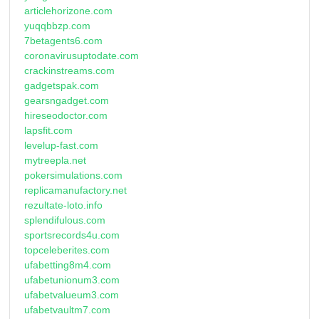
articlehorizone.com
yuqqbbzp.com
7betagents6.com
coronavirusuptodate.com
crackinstreams.com
gadgetspak.com
gearsngadget.com
hireseodoctor.com
lapsfit.com
levelup-fast.com
mytreepla.net
pokersimulations.com
replicamanufactory.net
rezultate-loto.info
splendifulous.com
sportsrecords4u.com
topceleberites.com
ufabetting8m4.com
ufabetunionum3.com
ufabetvalueum3.com
ufabetvaultm7.com