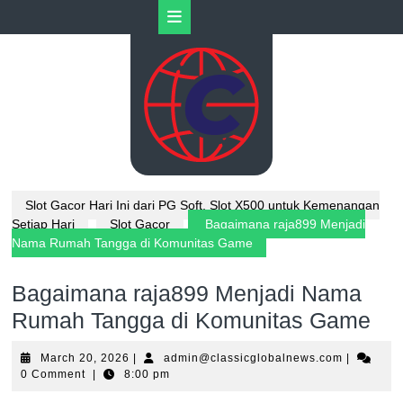
Skip
Open
to
content
Button
Slot Gacor Hari Ini dari PG Soft, Slot X500 untuk Kemenangan
Setiap Hari
Slot Gacor
Bagaimana raja899 Menjadi
Nama Rumah Tangga di Komunitas Game
Bagaimana raja899 Menjadi Nama
Rumah Tangga di Komunitas Game
March
admin@cla
March 20, 2026
|
admin@classicglobalnews.com
|
20,
0 Comment
|
8:00 pm
2026