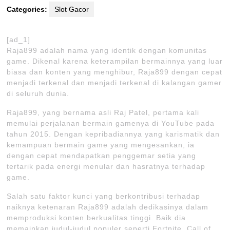
Categories:
Slot Gacor
[ad_1]
Raja899 adalah nama yang identik dengan komunitas
game. Dikenal karena keterampilan bermainnya yang luar
biasa dan konten yang menghibur, Raja899 dengan cepat
menjadi terkenal dan menjadi terkenal di kalangan gamer
di seluruh dunia.
Raja899, yang bernama asli Raj Patel, pertama kali
memulai perjalanan bermain gamenya di YouTube pada
tahun 2015. Dengan kepribadiannya yang karismatik dan
kemampuan bermain game yang mengesankan, ia
dengan cepat mendapatkan penggemar setia yang
tertarik pada energi menular dan hasratnya terhadap
game.
Salah satu faktor kunci yang berkontribusi terhadap
naiknya ketenaran Raja899 adalah dedikasinya dalam
memproduksi konten berkualitas tinggi. Baik dia
memainkan judul-judul populer seperti Fortnite, Call of