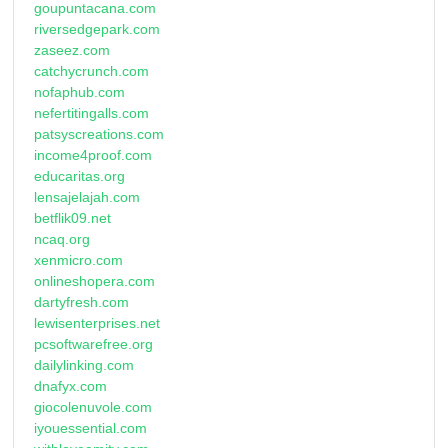
goupuntacana.com
riversedgepark.com
zaseez.com
catchycrunch.com
nofaphub.com
nefertitingalls.com
patsyscreations.com
income4proof.com
educaritas.org
lensajelajah.com
betflik09.net
ncaq.org
xenmicro.com
onlineshopera.com
dartyfresh.com
lewisenterprises.net
pcsoftwarefree.org
dailylinking.com
dnafyx.com
giocolenuvole.com
iyouessential.com