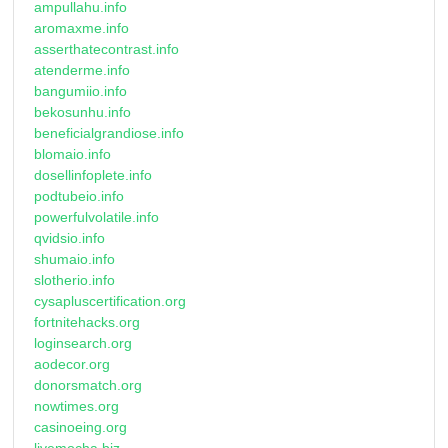
ampullahu.info
aromaxme.info
asserthatecontrast.info
atenderme.info
bangumiio.info
bekosunhu.info
beneficialgrandiose.info
blomaio.info
dosellinfoplete.info
podtubeio.info
powerfulvolatile.info
qvidsio.info
shumaio.info
slotherio.info
cysapluscertification.org
fortnitehacks.org
loginsearch.org
aodecor.org
donorsmatch.org
nowtimes.org
casinoeing.org
livemocha.biz