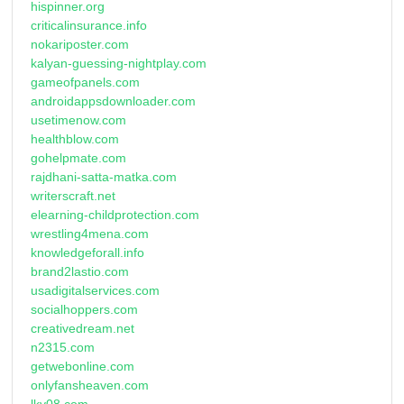
hispinner.org
criticalinsurance.info
nokariposter.com
kalyan-guessing-nightplay.com
gameofpanels.com
androidappsdownloader.com
usetimenow.com
healthblow.com
gohelpmate.com
rajdhani-satta-matka.com
writerscraft.net
elearning-childprotection.com
wrestling4mena.com
knowledgeforall.info
brand2lastio.com
usadigitalservices.com
socialhoppers.com
creativedream.net
n2315.com
getwebonline.com
onlyfansheaven.com
lky08.com