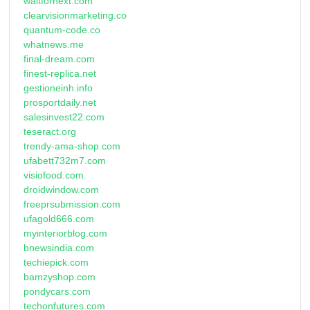
waitfornext.com
clearvisionmarketing.co
quantum-code.co
whatnews.me
final-dream.com
finest-replica.net
gestioneinh.info
prosportdaily.net
salesinvest22.com
teseract.org
trendy-ama-shop.com
ufabett732m7.com
visiofood.com
droidwindow.com
freeprsubmission.com
ufagold666.com
myinteriorblog.com
bnewsindia.com
techiepick.com
bamzyshop.com
pondycars.com
techonfutures.com