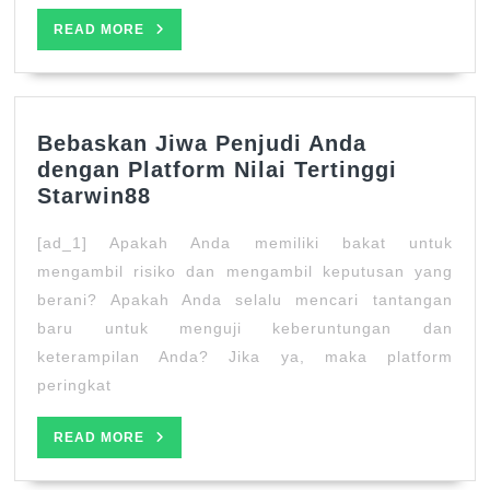
READ
READ MORE
MORE
Bebaskan Jiwa Penjudi Anda
dengan Platform Nilai Tertinggi
Bebaskan
Starwin88
Jiwa
[ad_1] Apakah Anda memiliki bakat untuk
Penjudi
Anda
mengambil risiko dan mengambil keputusan yang
dengan
berani? Apakah Anda selalu mencari tantangan
Platform
baru untuk menguji keberuntungan dan
Nilai
keterampilan Anda? Jika ya, maka platform
Tertinggi
peringkat
Starwin88
READ
READ MORE
MORE