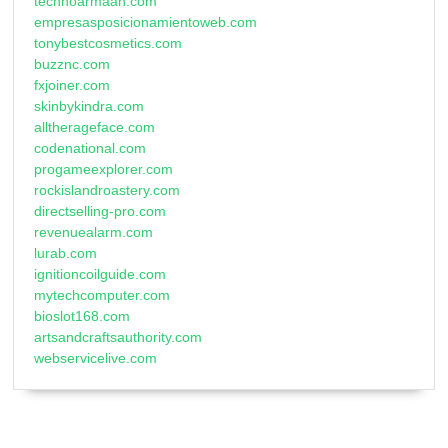
technoarmaan.com
empresasposicionamientoweb.com
tonybestcosmetics.com
buzznc.com
fxjoiner.com
skinbykindra.com
alltherageface.com
codenational.com
progameexplorer.com
rockislandroastery.com
directselling-pro.com
revenuealarm.com
lurab.com
ignitioncoilguide.com
mytechcomputer.com
bioslot168.com
artsandcraftsauthority.com
webservicelive.com