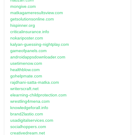
mongive.com
matkagameresultsview.com
getsolutionsonline.com
hispinner.org
criticalinsurance.info
nokariposter.com
kalyan-guessing-nightplay.com
gameofpanels.com
androidappsdownloader.com
usetimenow.com
healthblow.com
gohelpmate.com
rajdhani-satta-matka.com
writerscraft.net
elearning-childprotection.com
wrestling4mena.com
knowledgeforall.info
brand2lastio.com
usadigitalservices.com
socialhoppers.com
creativedream.net