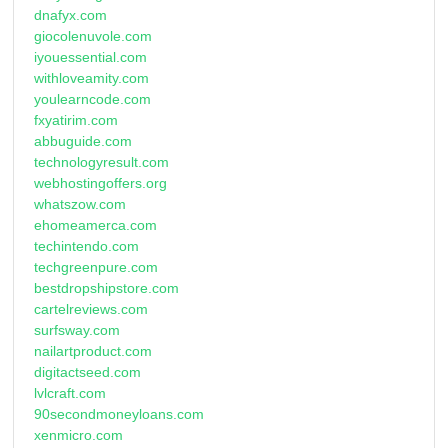
dnafyx.com
giocolenuvole.com
iyouessential.com
withloveamity.com
youlearncode.com
fxyatirim.com
abbuguide.com
technologyresult.com
webhostingoffers.org
whatszow.com
ehomeamerca.com
techintendo.com
techgreenpure.com
bestdropshipstore.com
cartelreviews.com
surfsway.com
nailartproduct.com
digitactseed.com
lvlcraft.com
90secondmoneyloans.com
xenmicro.com