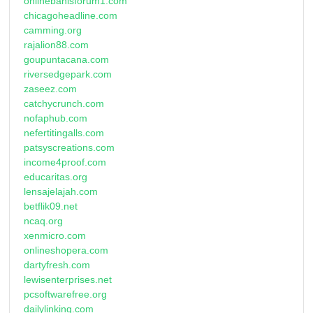
onlinebahisforum1.com
chicagoheadline.com
camming.org
rajalion88.com
goupuntacana.com
riversedgepark.com
zaseez.com
catchycrunch.com
nofaphub.com
nefertitingalls.com
patsyscreations.com
income4proof.com
educaritas.org
lensajelajah.com
betflik09.net
ncaq.org
xenmicro.com
onlineshopera.com
dartyfresh.com
lewisenterprises.net
pcsoftwarefree.org
dailylinking.com