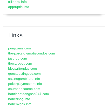
trilipohu.info
appruptio.info
Links
punjwanis.com
the-parcs-clematiscondos.com
jusu-gb.com
thecarepet.com
blogwriterplus.com
guestpostingseo.com
casinogambitpro.info
pokerplaymasters.info
courseoncourse.com
bantinbatdongsan247.com
bahednog.info
bahenxgek.info