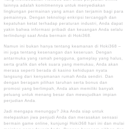
lainnya adalah komitmennya untuk menyediakan
lingkungan permainan yang aman dan terjamin bagi para
pemainnya. Dengan teknologi enkripsi tercanggih dan
kepatuhan ketat terhadap peraturan industri, Anda dapat
yakin bahwa informasi pribadi dan keuangan Anda selalu
terlindungi saat Anda bermain di Hoki368.
Namun ini bukan hanya tentang keamanan di Hoki368 –
ini juga tentang kesenangan dan keseruan. Dengan
antarmuka yang ramah pengguna, gameplay yang halus,
serta grafik dan efek suara yang memukau, Anda akan
merasa seperti berada di kasino kehidupan nyata
langsung dari kenyamanan rumah Anda sendiri. Dan
dengan beragam pilihan taruhan serta bonus dan
promosi yang berlimpah, Anda akan memiliki banyak
peluang untuk menang besar dan mewujudkan impian
perjudian Anda.
Jadi mengapa menunggu? Jika Anda siap untuk
melepaskan jiwa penjudi Anda dan merasakan sensasi
bermain game online, kunjungi Hoki368 hari ini dan mulai