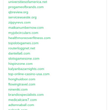
universitiesofamerica.net
progameofbrands.com
qbreview.org
servicewueste.org
zippyrevs.com
matkanumbernow.com
myjobcirculars.com
healthmoreoverfitness.com
topslotxgames.com
routerloggnet.net
dantella6.com
slotsgamesone.com
hispinzone.com
kalyanbazarnights.com
top-online-casino-usa.com
honghuidoor.com
flowingtravel.com
nineniki.com
brandiospecialists.com
medicalcare7.com
adtennaball.com
nabzah.com