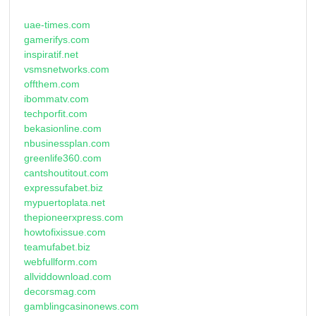
uae-times.com
gamerifys.com
inspiratif.net
vsmsnetworks.com
offthem.com
ibommatv.com
techporfit.com
bekasionline.com
nbusinessplan.com
greenlife360.com
cantshoutitout.com
expressufabet.biz
mypuertoplata.net
thepioneerxpress.com
howtofixissue.com
teamufabet.biz
webfullform.com
allviddownload.com
decorsmag.com
gamblingcasinonews.com