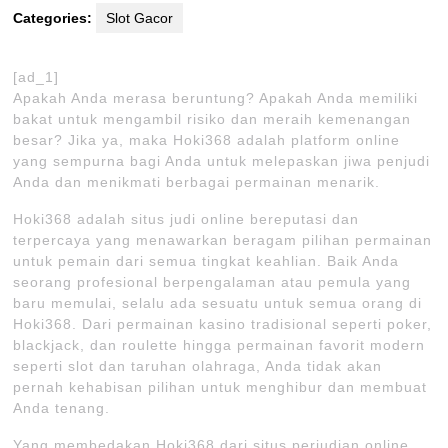
Categories:
Slot Gacor
[ad_1]
Apakah Anda merasa beruntung? Apakah Anda memiliki
bakat untuk mengambil risiko dan meraih kemenangan
besar? Jika ya, maka Hoki368 adalah platform online
yang sempurna bagi Anda untuk melepaskan jiwa penjudi
Anda dan menikmati berbagai permainan menarik.
Hoki368 adalah situs judi online bereputasi dan
terpercaya yang menawarkan beragam pilihan permainan
untuk pemain dari semua tingkat keahlian. Baik Anda
seorang profesional berpengalaman atau pemula yang
baru memulai, selalu ada sesuatu untuk semua orang di
Hoki368. Dari permainan kasino tradisional seperti poker,
blackjack, dan roulette hingga permainan favorit modern
seperti slot dan taruhan olahraga, Anda tidak akan
pernah kehabisan pilihan untuk menghibur dan membuat
Anda tenang.
Yang membedakan Hoki368 dari situs perjudian online