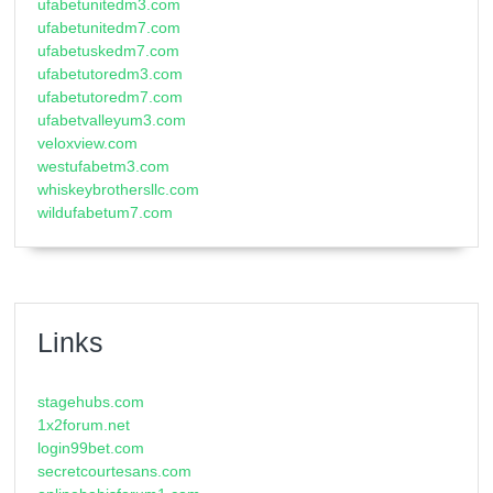
ufabetunitedm3.com
ufabetunitedm7.com
ufabetuskedm7.com
ufabetutoredm3.com
ufabetutoredm7.com
ufabetvalleyum3.com
veloxview.com
westufabetm3.com
whiskeybrothersllc.com
wildufabetum7.com
Links
stagehubs.com
1x2forum.net
login99bet.com
secretcourtesans.com