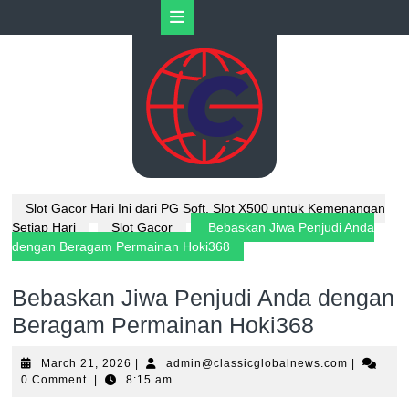
Skip
Open
to
content
Button
Slot Gacor Hari Ini dari PG Soft, Slot X500 untuk Kemenangan
Setiap Hari
Slot Gacor
Bebaskan Jiwa Penjudi Anda
dengan Beragam Permainan Hoki368
Bebaskan Jiwa Penjudi Anda dengan
Beragam Permainan Hoki368
March
admin@cla
March 21, 2026
|
admin@classicglobalnews.com
|
21,
0 Comment
|
8:15 am
2026