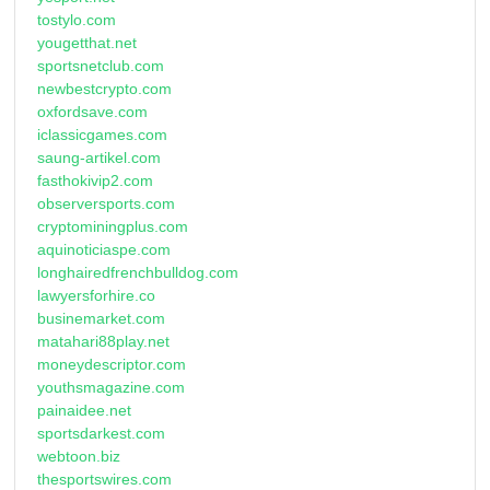
tostylo.com
yougetthat.net
sportsnetclub.com
newbestcrypto.com
oxfordsave.com
iclassicgames.com
saung-artikel.com
fasthokivip2.com
observersports.com
cryptominingplus.com
aquinoticiaspe.com
longhairedfrenchbulldog.com
lawyersforhire.co
businemarket.com
matahari88play.net
moneydescriptor.com
youthsmagazine.com
painaidee.net
sportsdarkest.com
webtoon.biz
thesportswires.com