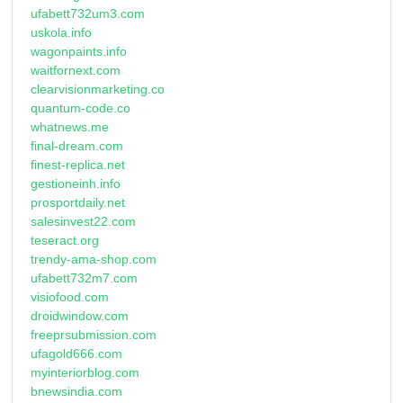
ufabett732um3.com
uskola.info
wagonpaints.info
waitfornext.com
clearvisionmarketing.co
quantum-code.co
whatnews.me
final-dream.com
finest-replica.net
gestioneinh.info
prosportdaily.net
salesinvest22.com
teseract.org
trendy-ama-shop.com
ufabett732m7.com
visiofood.com
droidwindow.com
freeprsubmission.com
ufagold666.com
myinteriorblog.com
bnewsindia.com