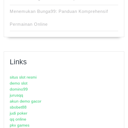
Menemukan Bunga99: Panduan Komprehensif
Permainan Online
Links
situs slot resmi
demo slot
domino99
jurusqq
akun demo gacor
sbobet88
judi poker
qq online
pkv games