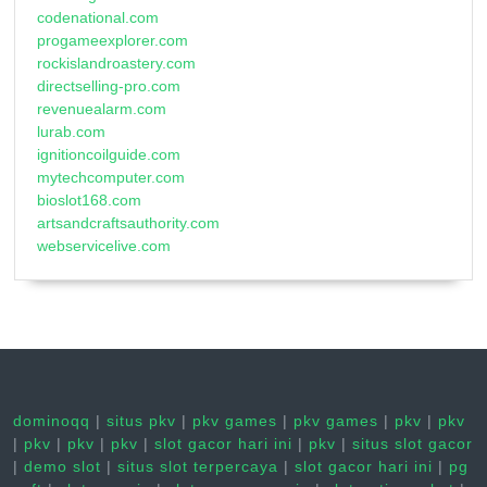
codenational.com
progameexplorer.com
rockislandroastery.com
directselling-pro.com
revenuealarm.com
lurab.com
ignitioncoilguide.com
mytechcomputer.com
bioslot168.com
artsandcraftsauthority.com
webservicelive.com
dominoqq
|
situs pkv
|
pkv games
|
pkv games
|
pkv
|
pkv
|
pkv
|
pkv
|
pkv
|
slot gacor hari ini
|
pkv
|
situs slot gacor
|
demo slot
|
situs slot terpercaya
|
slot gacor hari ini
|
pg