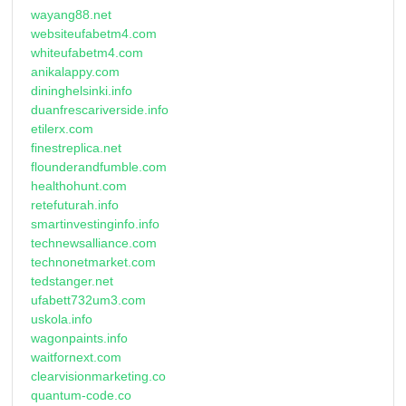
wayang88.net
websiteufabetm4.com
whiteufabetm4.com
anikalappy.com
dininghelsinki.info
duanfrescariverside.info
etilerx.com
finestreplica.net
flounderandfumble.com
healthohunt.com
retefuturah.info
smartinvestinginfo.info
technewsalliance.com
technonetmarket.com
tedstanger.net
ufabett732um3.com
uskola.info
wagonpaints.info
waitfornext.com
clearvisionmarketing.co
quantum-code.co