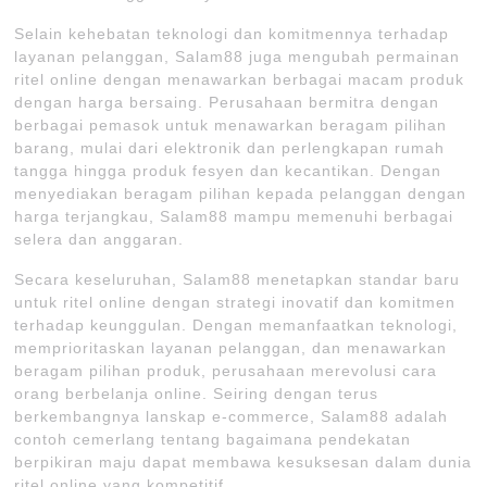
Selain kehebatan teknologi dan komitmennya terhadap
layanan pelanggan, Salam88 juga mengubah permainan
ritel online dengan menawarkan berbagai macam produk
dengan harga bersaing. Perusahaan bermitra dengan
berbagai pemasok untuk menawarkan beragam pilihan
barang, mulai dari elektronik dan perlengkapan rumah
tangga hingga produk fesyen dan kecantikan. Dengan
menyediakan beragam pilihan kepada pelanggan dengan
harga terjangkau, Salam88 mampu memenuhi berbagai
selera dan anggaran.
Secara keseluruhan, Salam88 menetapkan standar baru
untuk ritel online dengan strategi inovatif dan komitmen
terhadap keunggulan. Dengan memanfaatkan teknologi,
memprioritaskan layanan pelanggan, dan menawarkan
beragam pilihan produk, perusahaan merevolusi cara
orang berbelanja online. Seiring dengan terus
berkembangnya lanskap e-commerce, Salam88 adalah
contoh cemerlang tentang bagaimana pendekatan
berpikiran maju dapat membawa kesuksesan dalam dunia
ritel online yang kompetitif.