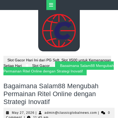
Skip
Open
to
content
Button
Slot Gacor Hari Ini dari PG Soft, Slot X500 untuk Kemenangan
Setiap Hari
Slot Gacor
Bagaimana Salam88 Mengubah
Permainan Ritel Online dengan Strategi Inovatif
Bagaimana Salam88 Mengubah
Permainan Ritel Online dengan
Strategi Inovatif
May
admin@clas
May 27, 2026
|
admin@classicglobalnews.com
|
0
27,
Comment
|
11:45 am