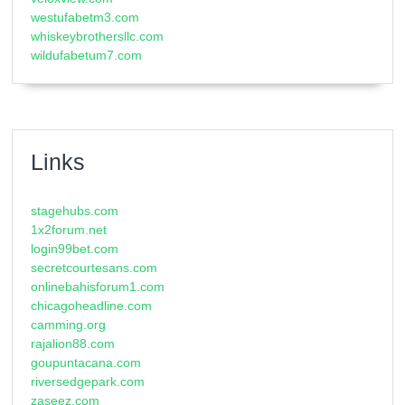
westufabetm3.com
whiskeybrothersllc.com
wildufabetum7.com
Links
stagehubs.com
1x2forum.net
login99bet.com
secretcourtesans.com
onlinebahisforum1.com
chicagoheadline.com
camming.org
rajalion88.com
goupuntacana.com
riversedgepark.com
zaseez.com