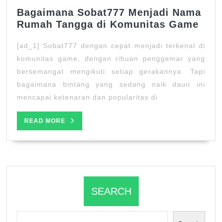
Bagaimana Sobat777 Menjadi Nama
Bag
Rumah Tangga di Komunitas Game
Sob
[ad_1] Sobat777 dengan cepat menjadi terkenal di
Menj
Nam
komunitas game, dengan ribuan penggemar yang
Rum
bersemangat mengikuti setiap gerakannya. Tapi
Tan
bagaimana bintang yang sedang naik daun ini
di
mencapai ketenaran dan popularitas di
Kom
Gam
READ
READ MORE
MORE
SEARCH