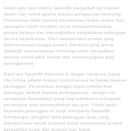
Salah satu cara utama Salam88 mengubah permainan
dalam ritel online adalah melalui penggunaan teknologi.
Perusahaan telah banyak berinvestasi dalam sistem dan
perangkat lunak mutakhir untuk menyederhanakan
proses belanja dan meningkatkan pengalaman pelanggan
secara keseluruhan. Dari rekomendasi produk yang
dipersonalisasi hingga proses checkout yang lancar,
Salam88 memanfaatkan teknologi untuk menjadikan
belanja online lebih mudah dan menyenangkan bagi
pelanggannya.
Cara lain Salam88 menonjol di tengah ramainya ruang
ritel online adalah melalui komitmennya terhadap layanan
pelanggan. Perusahaan bangga dapat memberikan
dukungan terbaik kepada pelanggannya, dengan tim
perwakilan berdedikasi yang siap membantu menjawab
pertanyaan atau permasalahan apa pun. Fokus pada
kepuasan pelanggan ini telah membantu Salam88
membangun pengikut setia pelanggan tetap yang
mempercayai merek tersebut untuk memberikan produk
berkualitas tinggi dan layanan luar biasa.