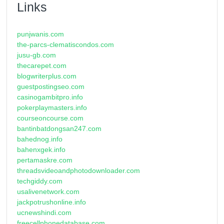
Links
punjwanis.com
the-parcs-clematiscondos.com
jusu-gb.com
thecarepet.com
blogwriterplus.com
guestpostingseo.com
casinogambitpro.info
pokerplaymasters.info
courseoncourse.com
bantinbatdongsan247.com
bahednog.info
bahenxgek.info
pertamaskre.com
threadsvideoandphotodownloader.com
techgiddy.com
usalivenetwork.com
jackpotrushonline.info
ucnewshindi.com
freecellphonedatabase.com