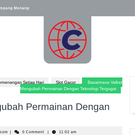
ampang Menang
 Kemenangan Setiap Hari
Slot Gacor
Bagaimana Valbet
Mengubah Permainan Dengan Teknologi Tergugat
gubah Permainan Dengan
admin@classicglobalnews.com
.com
|
0 Comment
|
11:02 am