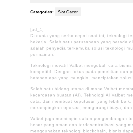
3,
2025
Categories:
Slot Gacor
[ad_1]
Di dunia yang serba cepat saat ini, teknologi
bekerja. Salah satu perusahaan yang berada di 
adalah penyedia terkemuka solusi teknologi mu
permainan.
Teknologi inovatif Valbet mengubah cara bisnis
kompetitif. Dengan fokus pada penelitian dan
batasan apa yang mungkin, menciptakan solusi 
Salah satu bidang utama di mana Valbet membu
kecerdasan buatan (AI). Teknologi AI Valbet m
data, dan membuat keputusan yang lebih baik.
merampingkan operasi, mengurangi biaya, dan
Valbet juga memimpin dalam pengembangan tekn
besar yang aman dan terdesentralisasi yang me
menggunakan teknologi blockchain, bisnis da