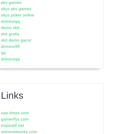
pkv games
situs pkv games
situs poker online
dominoqq
demo slot
slot gratis
slot demo gacor
domino99
qq
dominoqq
skan
ngan
ia:
Links
n
uae-times.com
gamerifys.com
inspiratif.net
vsmsnetworks.com