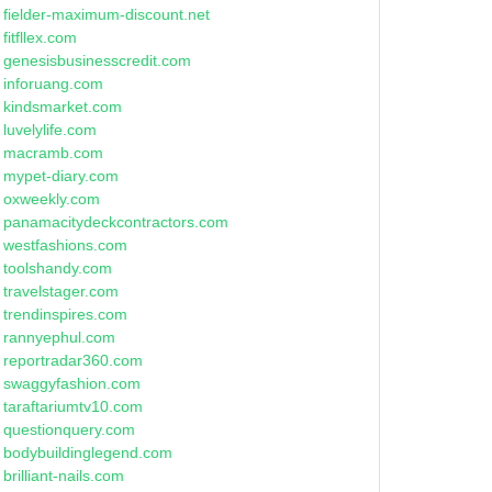
fielder-maximum-discount.net
fitfllex.com
genesisbusinesscredit.com
inforuang.com
kindsmarket.com
luvelylife.com
macramb.com
mypet-diary.com
oxweekly.com
panamacitydeckcontractors.com
westfashions.com
toolshandy.com
travelstager.com
trendinspires.com
rannyephul.com
reportradar360.com
swaggyfashion.com
taraftariumtv10.com
questionquery.com
bodybuildinglegend.com
brilliant-nails.com