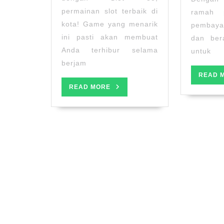
terbaik
permainan slot terbaik di
ramah 
di
kota! Game yang menarik
pembaya
kota
ini pasti akan membuat
dan ber
Anda terhibur selama
untuk
berjam
READ 
READ
READ MORE
MORE