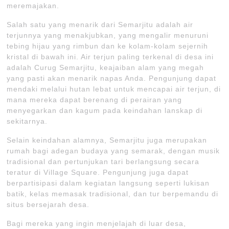
meremajakan.
Salah satu yang menarik dari Semarjitu adalah air
terjunnya yang menakjubkan, yang mengalir menuruni
tebing hijau yang rimbun dan ke kolam-kolam sejernih
kristal di bawah ini. Air terjun paling terkenal di desa ini
adalah Curug Semarjitu, keajaiban alam yang megah
yang pasti akan menarik napas Anda. Pengunjung dapat
mendaki melalui hutan lebat untuk mencapai air terjun, di
mana mereka dapat berenang di perairan yang
menyegarkan dan kagum pada keindahan lanskap di
sekitarnya.
Selain keindahan alamnya, Semarjitu juga merupakan
rumah bagi adegan budaya yang semarak, dengan musik
tradisional dan pertunjukan tari berlangsung secara
teratur di Village Square. Pengunjung juga dapat
berpartisipasi dalam kegiatan langsung seperti lukisan
batik, kelas memasak tradisional, dan tur berpemandu di
situs bersejarah desa.
Bagi mereka yang ingin menjelajah di luar desa,