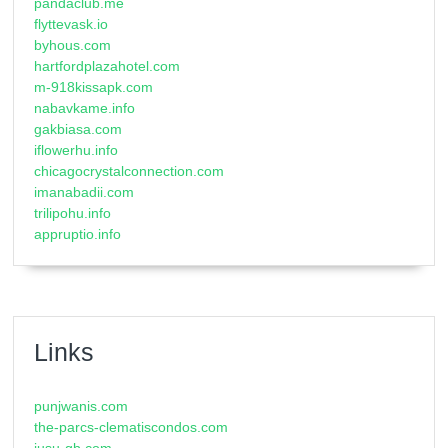
pandaclub.me
flyttevask.io
byhous.com
hartfordplazahotel.com
m-918kissapk.com
nabavkame.info
gakbiasa.com
iflowerhu.info
chicagocrystalconnection.com
imanabadii.com
trilipohu.info
appruptio.info
Links
punjwanis.com
the-parcs-clematiscondos.com
jusu-gb.com