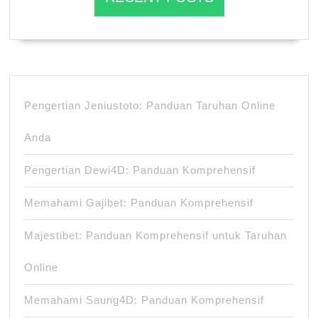
Pengertian Jeniustoto: Panduan Taruhan Online
Anda
Pengertian Dewi4D: Panduan Komprehensif
Memahami Gajibet: Panduan Komprehensif
Majestibet: Panduan Komprehensif untuk Taruhan
Online
Memahami Saung4D: Panduan Komprehensif