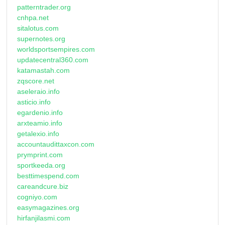
patterntrader.org
cnhpa.net
sitalotus.com
supernotes.org
worldsportsempires.com
updatecentral360.com
katamastah.com
zqscore.net
aseleraio.info
asticio.info
egardenio.info
arxteamio.info
getalexio.info
accountaudittaxcon.com
prymprint.com
sportkeeda.org
besttimespend.com
careandcure.biz
cogniyo.com
easymagazines.org
hirfanjilasmi.com