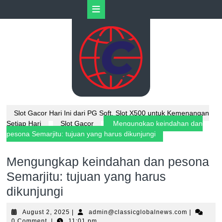
Skip
Open
to
content
Button
Slot Gacor Hari Ini dari PG Soft, Slot X500 untuk Kemenangan
Setiap Hari
Slot Gacor
Mengungkap keindahan dan
pesona Semarjitu: tujuan yang harus dikunjungi
Mengungkap keindahan dan pesona
Semarjitu: tujuan yang harus
dikunjungi
August
admin@cla
August 2, 2025
|
admin@classicglobalnews.com
|
2,
0 Comment
|
11:01 pm