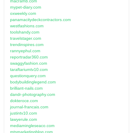
macramb.com
mypet-diary.com
oxweekly.com
panamacitydeckcontractors.com
westfashions.com
toolshandy.com
travelstager.com
trendinspires.com
rannyephul.com
reportradar360.com
swaggyfashion.com
taraftariumtv10.com
questionquery.com
bodybuildinglegend.com
brilliant-nails.com
dandr-photography.com
dokteroce.com
journal-francais.com
justintv10.com
lawyerule.com
mediamingleseaco.com
mtsmarketingblog.com