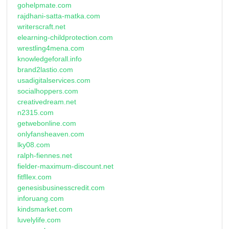
gohelpmate.com
rajdhani-satta-matka.com
writerscraft.net
elearning-childprotection.com
wrestling4mena.com
knowledgeforall.info
brand2lastio.com
usadigitalservices.com
socialhoppers.com
creativedream.net
n2315.com
getwebonline.com
onlyfansheaven.com
lky08.com
ralph-fiennes.net
fielder-maximum-discount.net
fitfllex.com
genesisbusinesscredit.com
inforuang.com
kindsmarket.com
luvelylife.com