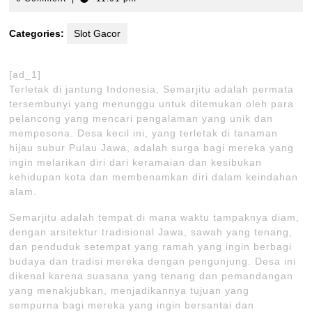
2025
Categories:
Slot Gacor
[ad_1]
Terletak di jantung Indonesia, Semarjitu adalah permata
tersembunyi yang menunggu untuk ditemukan oleh para
pelancong yang mencari pengalaman yang unik dan
mempesona. Desa kecil ini, yang terletak di tanaman
hijau subur Pulau Jawa, adalah surga bagi mereka yang
ingin melarikan diri dari keramaian dan kesibukan
kehidupan kota dan membenamkan diri dalam keindahan
alam.
Semarjitu adalah tempat di mana waktu tampaknya diam,
dengan arsitektur tradisional Jawa, sawah yang tenang,
dan penduduk setempat yang ramah yang ingin berbagi
budaya dan tradisi mereka dengan pengunjung. Desa ini
dikenal karena suasana yang tenang dan pemandangan
yang menakjubkan, menjadikannya tujuan yang
sempurna bagi mereka yang ingin bersantai dan