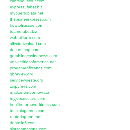
cantshoutitout.com
expressufabet.biz
mypuertoplata.net
thepioneerxpress.com
howtofixissue.com
teamufabet.biz
webfullform.com
allviddownload.com
decorsmag.com
gamblingcasinonews.com
universitiesofamerica.net
progameofbrands.com
qbreview.org
servicewueste.org
zippyrevs.com
matkanumbernow.com
myjobcirculars.com
healthmoreoverfitness.com
topslotxgames.com
routerloggnet.net
dantella6.com
slotsgamesone.com