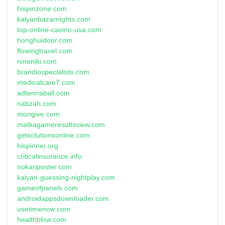
hispinzone.com
kalyanbazarnights.com
top-online-casino-usa.com
honghuidoor.com
flowingtravel.com
nineniki.com
brandiospecialists.com
medicalcare7.com
adtennaball.com
nabzah.com
mongive.com
matkagameresultsview.com
getsolutionsonline.com
hispinner.org
criticalinsurance.info
nokariposter.com
kalyan-guessing-nightplay.com
gameofpanels.com
androidappsdownloader.com
usetimenow.com
healthblow.com