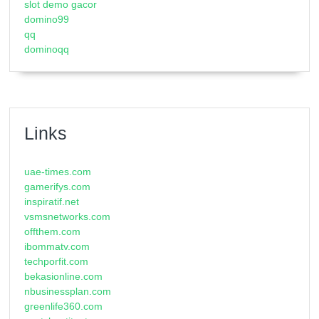
slot demo gacor
domino99
qq
dominoqq
Links
uae-times.com
gamerifys.com
inspiratif.net
vsmsnetworks.com
offthem.com
ibommatv.com
techporfit.com
bekasionline.com
nbusinessplan.com
greenlife360.com