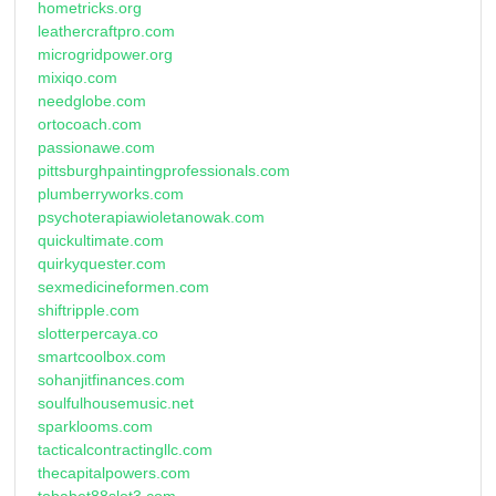
hometricks.org
leathercraftpro.com
microgridpower.org
mixiqo.com
needglobe.com
ortocoach.com
passionawe.com
pittsburghpaintingprofessionals.com
plumberryworks.com
psychoterapiawioletanowak.com
quickultimate.com
quirkyquester.com
sexmedicineformen.com
shiftripple.com
slotterpercaya.co
smartcoolbox.com
sohanjitfinances.com
soulfulhousemusic.net
sparklooms.com
tacticalcontractingllc.com
thecapitalpowers.com
tobabet88slot3.com