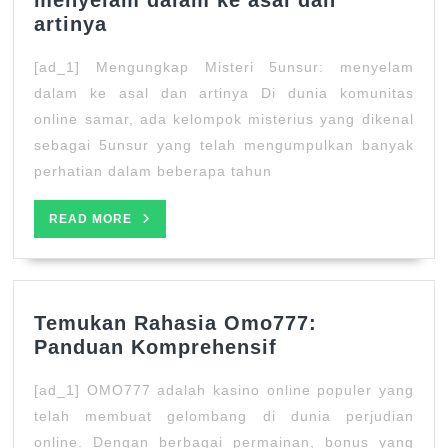
Mengungkap
artinya
Misteri
[ad_1] Mengungkap Misteri 5unsur: menyelam
5unsur:
menyelam
dalam ke asal dan artinya Di dunia komunitas
dalam
online samar, ada kelompok misterius yang dikenal
ke
sebagai 5unsur yang telah mengumpulkan banyak
asal
perhatian dalam beberapa tahun
dan
artinya
READ
READ MORE
MORE
Temukan Rahasia Omo777:
Temukan
Panduan Komprehensif
Rahasia
[ad_1] OMO777 adalah kasino online populer yang
Omo777:
Panduan
telah membuat gelombang di dunia perjudian
Komprehensif
online. Dengan berbagai permainan, bonus yang