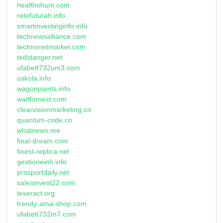
healthohunt.com
retefuturah.info
smartinvestinginfo.info
technewsalliance.com
technonetmarket.com
tedstanger.net
ufabett732um3.com
uskola.info
wagonpaints.info
waitfornext.com
clearvisionmarketing.co
quantum-code.co
whatnews.me
final-dream.com
finest-replica.net
gestioneinh.info
prosportdaily.net
salesinvest22.com
teseract.org
trendy-ama-shop.com
ufabett732m7.com