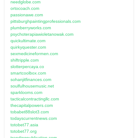
needglobe.com
ortocoach.com
passionawe.com
pittsburghpaintingprofessionals.com
plumberryworks.com
psychoterapiawioletanowak.com
quickultimate.com
quirkyquester.com
sexmedicineformen.com
shiftripple.com
slotterpercaya.co
smartcoolbox.com
sohanjitfinances.com
soulfulhousemusic.net
sparklooms.com
tacticalcontractingllc.com
thecapitalpowers.com
tobabet88slot3.com
todayscurrentnews.com
totobet77.asia
totobet77.org
trendingpublication.com