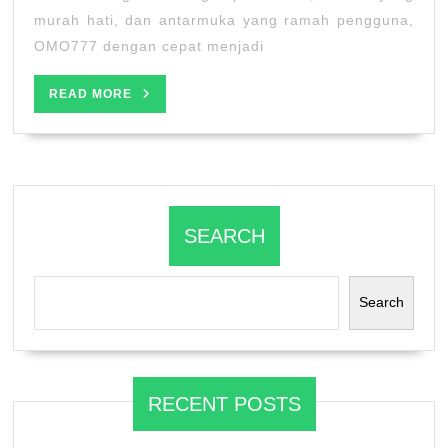
murah hati, dan antarmuka yang ramah pengguna,
OMO777 dengan cepat menjadi
READ
READ MORE
MORE
SEARCH
Search
RECENT POSTS