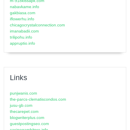
m-918kissapk.com
nabavkame.info
gakbiasa.com
iflowerhu.info
chicagocrystalconnection.com
imanabadii.com
trilipohu.info
appruptio.info
Links
punjwanis.com
the-parcs-clematiscondos.com
jusu-gb.com
thecarepet.com
blogwriterplus.com
guestpostingseo.com
casinogambitpro.info