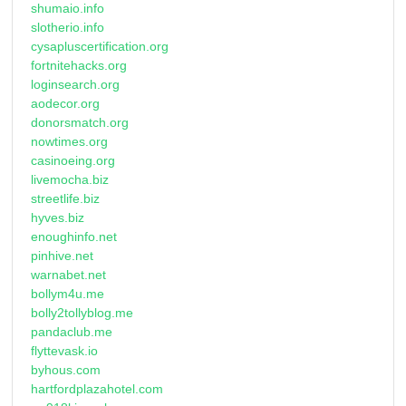
shumaio.info
slotherio.info
cysapluscertification.org
fortnitehacks.org
loginsearch.org
aodecor.org
donorsmatch.org
nowtimes.org
casinoeing.org
livemocha.biz
streetlife.biz
hyves.biz
enoughinfo.net
pinhive.net
warnabet.net
bollym4u.me
bolly2tollyblog.me
pandaclub.me
flyttevask.io
byhous.com
hartfordplazahotel.com