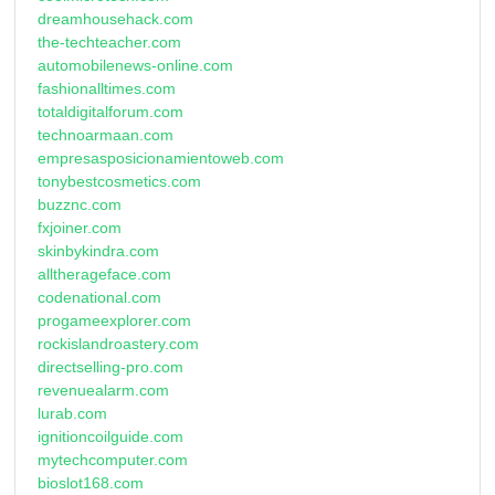
dreamhousehack.com
the-techteacher.com
automobilenews-online.com
fashionalltimes.com
totaldigitalforum.com
technoarmaan.com
empresasposicionamientoweb.com
tonybestcosmetics.com
buzznc.com
fxjoiner.com
skinbykindra.com
alltherageface.com
codenational.com
progameexplorer.com
rockislandroastery.com
directselling-pro.com
revenuealarm.com
lurab.com
ignitioncoilguide.com
mytechcomputer.com
bioslot168.com