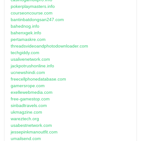
pokerplaymasters.info
courseoncourse.com
bantinbatdongsan247.com
bahednog.info
bahenxgek.info
pertamaskre.com
threadsvideoandphotodownloader.com
techgiddy.com
usalivenetwork.com
jackpotrushonline.info
ucnewshindi.com
freecellphonedatabase.com
gamersrope.com
exellewebmedia.com
free-gamestop.com
sinbadtravels.com
ukmagzine.com
wareztech.org
usabestnetwork.com
jessepinkmanoutfit.com
umailsend.com