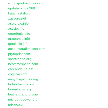
worldsportsempires.com
updatecentral360.com
katamastah.com
zqscore.net
aseleraio.info
asticio.info
egardenio.info
arxteamio.info
getalexio.info
accountaudittaxcon.com
prymprint.com
sportkeeda.org
besttimespend.com
careandcure.biz
cogniyo.com
easymagazines.org
hirfanjilasmi.com
hometricks.org
leathercraftpro.com
microgridpower.org
mixiqo.com