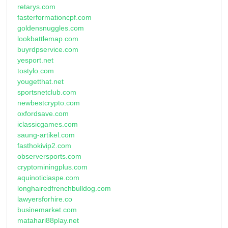
retarys.com
fasterformationcpf.com
goldensnuggles.com
lookbattlemap.com
buyrdpservice.com
yesport.net
tostylo.com
yougetthat.net
sportsnetclub.com
newbestcrypto.com
oxfordsave.com
iclassicgames.com
saung-artikel.com
fasthokivip2.com
observersports.com
cryptominingplus.com
aquinoticiaspe.com
longhairedfrenchbulldog.com
lawyersforhire.co
businemarket.com
matahari88play.net