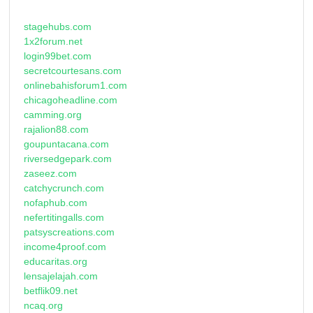
stagehubs.com
1x2forum.net
login99bet.com
secretcourtesans.com
onlinebahisforum1.com
chicagoheadline.com
camming.org
rajalion88.com
goupuntacana.com
riversedgepark.com
zaseez.com
catchycrunch.com
nofaphub.com
nefertitingalls.com
patsyscreations.com
income4proof.com
educaritas.org
lensajelajah.com
betflik09.net
ncaq.org