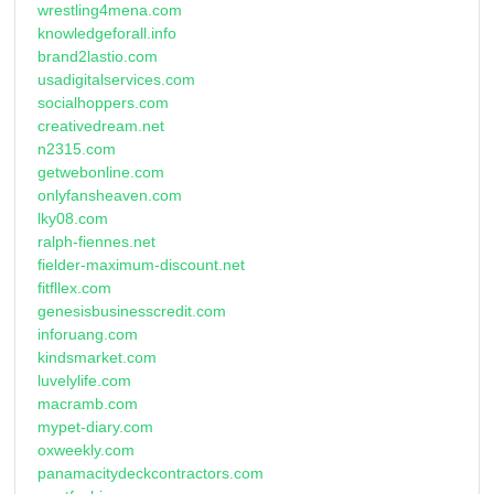
wrestling4mena.com
knowledgeforall.info
brand2lastio.com
usadigitalservices.com
socialhoppers.com
creativedream.net
n2315.com
getwebonline.com
onlyfansheaven.com
lky08.com
ralph-fiennes.net
fielder-maximum-discount.net
fitfllex.com
genesisbusinesscredit.com
inforuang.com
kindsmarket.com
luvelylife.com
macramb.com
mypet-diary.com
oxweekly.com
panamacitydeckcontractors.com