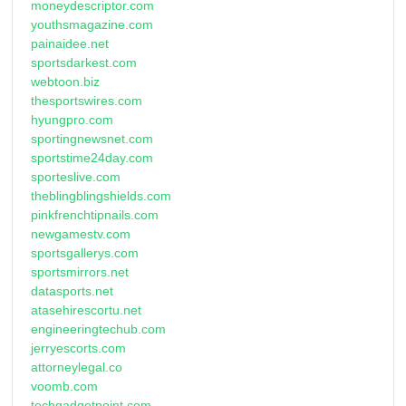
moneydescriptor.com
youthsmagazine.com
painaidee.net
sportsdarkest.com
webtoon.biz
thesportswires.com
hyungpro.com
sportingnewsnet.com
sportstime24day.com
sporteslive.com
theblingblingshields.com
pinkfrenchtipnails.com
newgamestv.com
sportsgallerys.com
sportsmirrors.net
datasports.net
atasehirescortu.net
engineeringtechub.com
jerryescorts.com
attorneylegal.co
voomb.com
techgadgetpoint.com