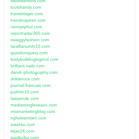
westfashions.com
toolshandy.com
travelstager.com
trendinspires.com
rannyephul.com
reportradar360.com
swaggyfashion.com
taraftariumtv10.com
questionquery.com
bodybuildinglegend.com
brilliant-nails.com
dandr-photography.com
dokteroce.com
journal-francais.com
justintv10.com
lawyerule.com
mediamingleseaco.com
mtsmarketingblog.com
nghekiemtien.com
wasirku.com
tejas24.com
poolturbo.com