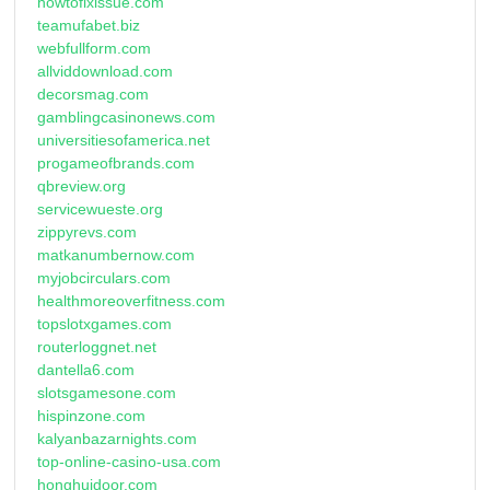
howtofixissue.com
teamufabet.biz
webfullform.com
allviddownload.com
decorsmag.com
gamblingcasinonews.com
universitiesofamerica.net
progameofbrands.com
qbreview.org
servicewueste.org
zippyrevs.com
matkanumbernow.com
myjobcirculars.com
healthmoreoverfitness.com
topslotxgames.com
routerloggnet.net
dantella6.com
slotsgamesone.com
hispinzone.com
kalyanbazarnights.com
top-online-casino-usa.com
honghuidoor.com