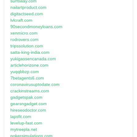
surfsway.com
nailartproduct.com
digitactseed.com
lvlcraft.com
90secondmoneyloans.com
xenmicro.com
rodrovers.com
tripssolution.com
satta-king-india.com
yukigassencanada.com
articlehorizone.com
yuqqbbzp.com
7betagents6.com
coronavirusuptodate.com
crackinstreams.com
gadgetspak.com
gearsngadget.com
hireseodoctor.com
lapsfit.com
levelup-fast.com
mytreepla.net
pokersimulations.com