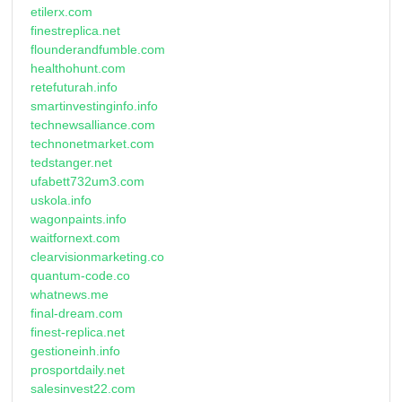
etilerx.com
finestreplica.net
flounderandfumble.com
healthohunt.com
retefuturah.info
smartinvestinginfo.info
technewsalliance.com
technonetmarket.com
tedstanger.net
ufabett732um3.com
uskola.info
wagonpaints.info
waitfornext.com
clearvisionmarketing.co
quantum-code.co
whatnews.me
final-dream.com
finest-replica.net
gestioneinh.info
prosportdaily.net
salesinvest22.com