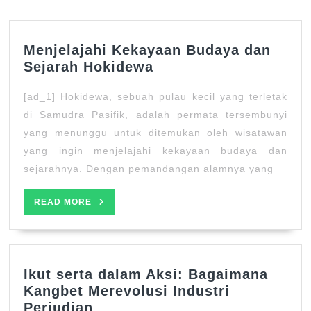
Menjelajahi Kekayaan Budaya dan
Menjelajahi
Sejarah Hokidewa
Kekayaan
[ad_1] Hokidewa, sebuah pulau kecil yang terletak
Budaya
dan
di Samudra Pasifik, adalah permata tersembunyi
Sejarah
yang menunggu untuk ditemukan oleh wisatawan
Hokidewa
yang ingin menjelajahi kekayaan budaya dan
sejarahnya. Dengan pemandangan alamnya yang
READ
READ MORE
MORE
Ikut serta dalam Aksi: Bagaimana
Kangbet Merevolusi Industri
Ikut
Perjudian