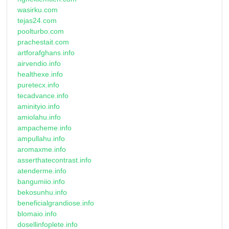
wasirku.com
tejas24.com
poolturbo.com
prachestait.com
artforafghans.info
airvendio.info
healthexe.info
puretecx.info
tecadvance.info
aminityio.info
amiolahu.info
ampacheme.info
ampullahu.info
aromaxme.info
asserthatecontrast.info
atenderme.info
bangumiio.info
bekosunhu.info
beneficialgrandiose.info
blomaio.info
dosellinfoplete.info