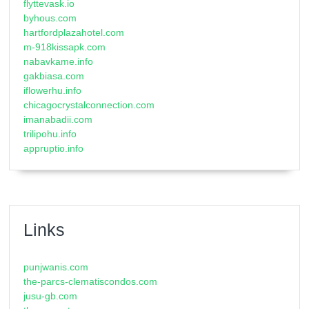
flyttevask.io
byhous.com
hartfordplazahotel.com
m-918kissapk.com
nabavkame.info
gakbiasa.com
iflowerhu.info
chicagocrystalconnection.com
imanabadii.com
trilipohu.info
appruptio.info
Links
punjwanis.com
the-parcs-clematiscondos.com
jusu-gb.com