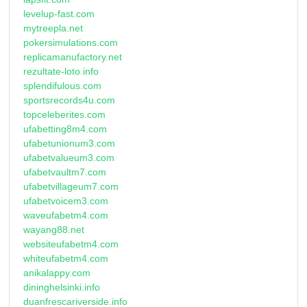
levelup-fast.com
mytreepla.net
pokersimulations.com
replicamanufactory.net
rezultate-loto.info
splendifulous.com
sportsrecords4u.com
topceleberites.com
ufabetting8m4.com
ufabetunionum3.com
ufabetvalueum3.com
ufabetvaultm7.com
ufabetvillageum7.com
ufabetvoicem3.com
waveufabetm4.com
wayang88.net
websiteufabetm4.com
whiteufabetm4.com
anikalappy.com
dininghelsinki.info
duanfrescariverside.info