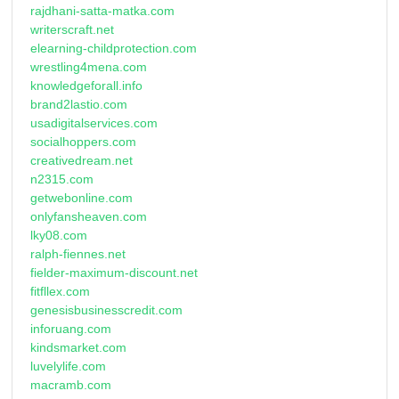
rajdhani-satta-matka.com
writerscraft.net
elearning-childprotection.com
wrestling4mena.com
knowledgeforall.info
brand2lastio.com
usadigitalservices.com
socialhoppers.com
creativedream.net
n2315.com
getwebonline.com
onlyfansheaven.com
lky08.com
ralph-fiennes.net
fielder-maximum-discount.net
fitfllex.com
genesisbusinesscredit.com
inforuang.com
kindsmarket.com
luvelylife.com
macramb.com