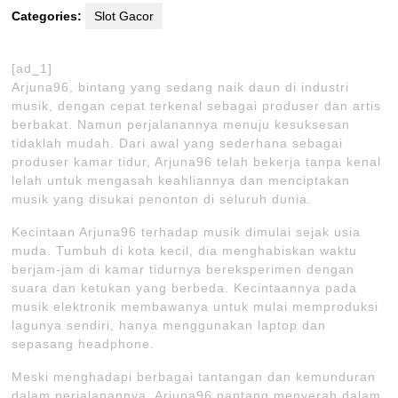
Categories:
Slot Gacor
[ad_1]
Arjuna96, bintang yang sedang naik daun di industri
musik, dengan cepat terkenal sebagai produser dan artis
berbakat. Namun perjalanannya menuju kesuksesan
tidaklah mudah. Dari awal yang sederhana sebagai
produser kamar tidur, Arjuna96 telah bekerja tanpa kenal
lelah untuk mengasah keahliannya dan menciptakan
musik yang disukai penonton di seluruh dunia.
Kecintaan Arjuna96 terhadap musik dimulai sejak usia
muda. Tumbuh di kota kecil, dia menghabiskan waktu
berjam-jam di kamar tidurnya bereksperimen dengan
suara dan ketukan yang berbeda. Kecintaannya pada
musik elektronik membawanya untuk mulai memproduksi
lagunya sendiri, hanya menggunakan laptop dan
sepasang headphone.
Meski menghadapi berbagai tantangan dan kemunduran
dalam perjalanannya, Arjuna96 pantang menyerah dalam