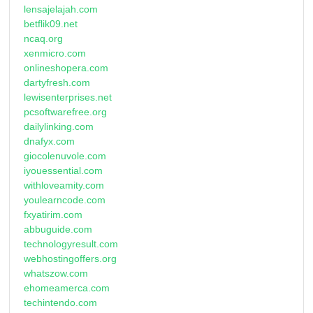
lensajelajah.com
betflik09.net
ncaq.org
xenmicro.com
onlineshopera.com
dartyfresh.com
lewisenterprises.net
pcsoftwarefree.org
dailylinking.com
dnafyx.com
giocolenuvole.com
iyouessential.com
withloveamity.com
youlearncode.com
fxyatirim.com
abbuguide.com
technologyresult.com
webhostingoffers.org
whatszow.com
ehomeamerca.com
techintendo.com