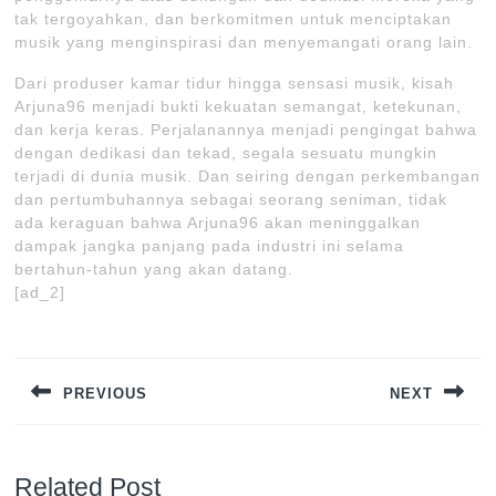
tak tergoyahkan, dan berkomitmen untuk menciptakan
musik yang menginspirasi dan menyemangati orang lain.
Dari produser kamar tidur hingga sensasi musik, kisah
Arjuna96 menjadi bukti kekuatan semangat, ketekunan,
dan kerja keras. Perjalanannya menjadi pengingat bahwa
dengan dedikasi dan tekad, segala sesuatu mungkin
terjadi di dunia musik. Dan seiring dengan perkembangan
dan pertumbuhannya sebagai seorang seniman, tidak
ada keraguan bahwa Arjuna96 akan meninggalkan
dampak jangka panjang pada industri ini selama
bertahun-tahun yang akan datang.
[ad_2]
Post
navigation
PREVIOUS
NEXT
Previous
Next
post:
post:
Related Post