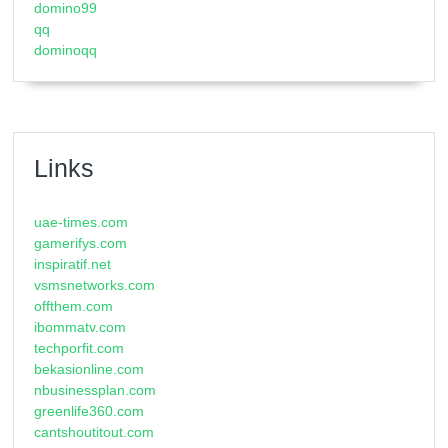
domino99
qq
dominoqq
Links
uae-times.com
gamerifys.com
inspiratif.net
vsmsnetworks.com
offthem.com
ibommatv.com
techporfit.com
bekasionline.com
nbusinessplan.com
greenlife360.com
cantshoutitout.com