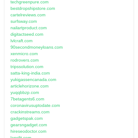
techgreenpure.com
bestdropshipstore.com
cartelreviews.com
surfsway.com
nailartproduct.com
digitactseed.com
lvlcraft.com
90secondmoneyloans.com
xenmicro.com
rodrovers.com
tripssolution.com
satta-king-india.com
yukigassencanada.com
articlehorizone.com
yuqqbbzp.com
7betagents6.com
coronavirusuptodate.com
crackinstreams.com
gadgetspak.com
gearsngadget.com
hireseodoctor.com
lapsfit.com