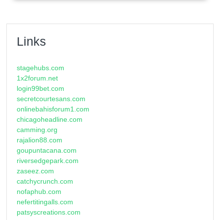
Links
stagehubs.com
1x2forum.net
login99bet.com
secretcourtesans.com
onlinebahisforum1.com
chicagoheadline.com
camming.org
rajalion88.com
goupuntacana.com
riversedgepark.com
zaseez.com
catchycrunch.com
nofaphub.com
nefertitingalls.com
patsyscreations.com