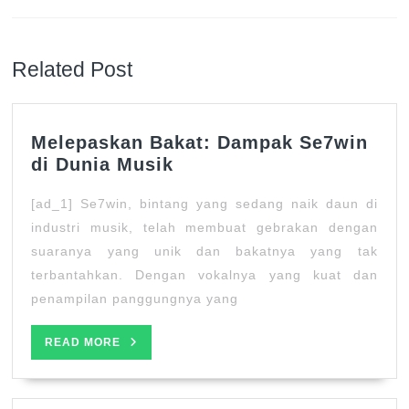
Previous
Next
post:
post:
Related Post
Melepaskan Bakat: Dampak Se7win
Melepaskan
di Dunia Musik
Bakat:
[ad_1] Se7win, bintang yang sedang naik daun di
Dampak
Se7win
industri musik, telah membuat gebrakan dengan
di
suaranya yang unik dan bakatnya yang tak
Dunia
terbantahkan. Dengan vokalnya yang kuat dan
Musik
penampilan panggungnya yang
READ
READ MORE
MORE