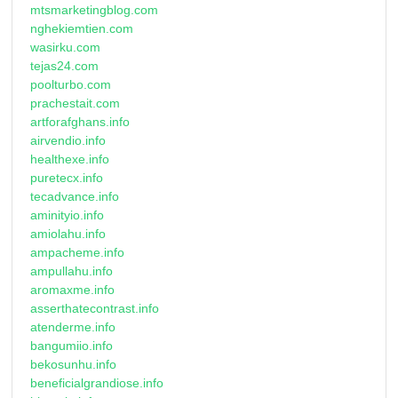
mtsmarketingblog.com
nghekiemtien.com
wasirku.com
tejas24.com
poolturbo.com
prachestait.com
artforafghans.info
airvendio.info
healthexe.info
puretecx.info
tecadvance.info
aminityio.info
amiolahu.info
ampacheme.info
ampullahu.info
aromaxme.info
asserthatecontrast.info
atenderme.info
bangumiio.info
bekosunhu.info
beneficialgrandiose.info