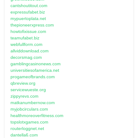
cantshoutitout.com
expressufabet.biz
mypuertoplata.net
thepioneerxpress.com
howtofixissue.com
teamufabet.biz
webfullform.com
allviddownload.com
decorsmag.com
gamblingcasinonews.com
universitiesofamerica.net
progameofbrands.com
qbreview.org
servicewueste.org
zippyrevs.com
matkanumbernow.com
myjobcirculars.com
healthmoreoverfitness.com
topslotxgames.com
routerloggnet.net
dantella6.com