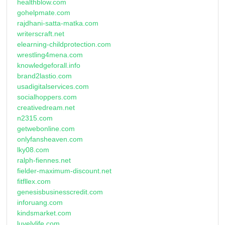
healthblow.com
gohelpmate.com
rajdhani-satta-matka.com
writerscraft.net
elearning-childprotection.com
wrestling4mena.com
knowledgeforall.info
brand2lastio.com
usadigitalservices.com
socialhoppers.com
creativedream.net
n2315.com
getwebonline.com
onlyfansheaven.com
lky08.com
ralph-fiennes.net
fielder-maximum-discount.net
fitfllex.com
genesisbusinesscredit.com
inforuang.com
kindsmarket.com
luvelylife.com