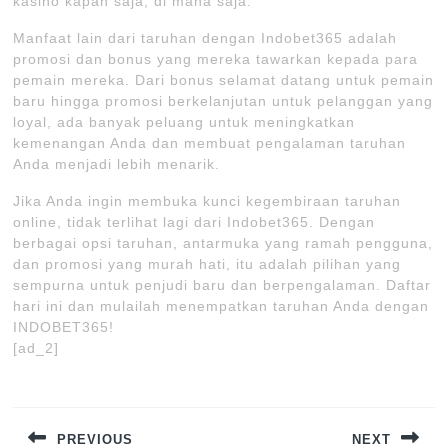
kasino kapan saja, di mana saja.
Manfaat lain dari taruhan dengan Indobet365 adalah
promosi dan bonus yang mereka tawarkan kepada para
pemain mereka. Dari bonus selamat datang untuk pemain
baru hingga promosi berkelanjutan untuk pelanggan yang
loyal, ada banyak peluang untuk meningkatkan
kemenangan Anda dan membuat pengalaman taruhan
Anda menjadi lebih menarik.
Jika Anda ingin membuka kunci kegembiraan taruhan
online, tidak terlihat lagi dari Indobet365. Dengan
berbagai opsi taruhan, antarmuka yang ramah pengguna,
dan promosi yang murah hati, itu adalah pilihan yang
sempurna untuk penjudi baru dan berpengalaman. Daftar
hari ini dan mulailah menempatkan taruhan Anda dengan
INDOBET365!
[ad_2]
Post
navigation
PREVIOUS
NEXT