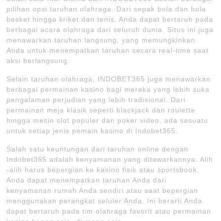
pilihan opsi taruhan olahraga. Dari sepak bola dan bola
basket hingga kriket dan tenis, Anda dapat bertaruh pada
berbagai acara olahraga dari seluruh dunia. Situs ini juga
menawarkan taruhan langsung, yang memungkinkan
Anda untuk menempatkan taruhan secara real-time saat
aksi berlangsung.
Selain taruhan olahraga, INDOBET365 juga menawarkan
berbagai permainan kasino bagi mereka yang lebih suka
pengalaman perjudian yang lebih tradisional. Dari
permainan meja klasik seperti blackjack dan roulette
hingga mesin slot populer dan poker video, ada sesuatu
untuk setiap jenis pemain kasino di Indobet365.
Salah satu keuntungan dari taruhan online dengan
Indobet365 adalah kenyamanan yang ditawarkannya. Alih
-alih harus bepergian ke kasino fisik atau sportsbook,
Anda dapat menempatkan taruhan Anda dari
kenyamanan rumah Anda sendiri atau saat bepergian
menggunakan perangkat seluler Anda. Ini berarti Anda
dapat bertaruh pada tim olahraga favorit atau permainan