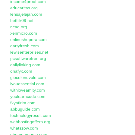
income4proof.com
educaritas.org
lensajelajah.com
betflik09.net
ncaq.org
xenmicro.com
onlineshopera.com
dartyfresh.com
lewisenterprises.net
pcsoftwarefree.org
dailylinking.com
dnafyx.com
giocolenuvole.com
iyouessential.com
withloveamity.com
youlearncode.com
fxyatirim.com
abbuguide.com
technologyresult.com
webhostingoffers.org
whatszow.com
ehomeamerca.com