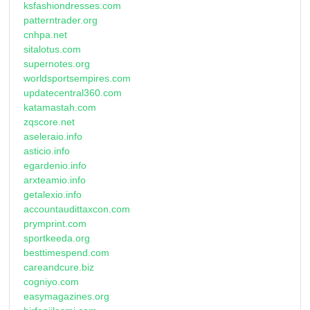
ksfashiondresses.com
patterntrader.org
cnhpa.net
sitalotus.com
supernotes.org
worldsportsempires.com
updatecentral360.com
katamastah.com
zqscore.net
aseleraio.info
asticio.info
egardenio.info
arxteamio.info
getalexio.info
accountaudittaxcon.com
prymprint.com
sportkeeda.org
besttimespend.com
careandcure.biz
cogniyo.com
easymagazines.org