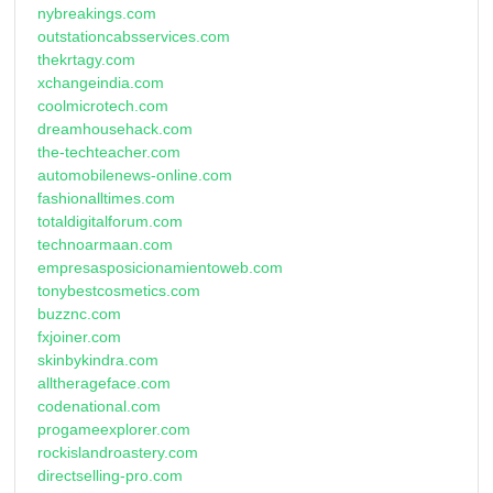
nybreakings.com
outstationcabsservices.com
thekrtagy.com
xchangeindia.com
coolmicrotech.com
dreamhousehack.com
the-techteacher.com
automobilenews-online.com
fashionalltimes.com
totaldigitalforum.com
technoarmaan.com
empresasposicionamientoweb.com
tonybestcosmetics.com
buzznc.com
fxjoiner.com
skinbykindra.com
alltherageface.com
codenational.com
progameexplorer.com
rockislandroastery.com
directselling-pro.com