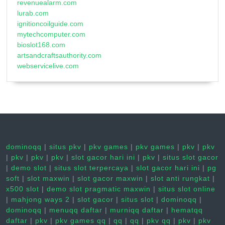
revenuealarm.com
lurab.com
ignitioncoilguide.com
mytechcomputer.com
bioslot168.com
artsandcraftsauthority.com
webservicelive.com
dominoqq
|
situs pkv
|
pkv games
|
pkv games
|
pkv
|
pkv
|
pkv
|
pkv
|
pkv
|
slot gacor hari ini
|
pkv
|
situs slot gacor
|
demo slot
|
situs slot terpercaya
|
slot gacor hari ini
|
pg
soft
|
slot maxwin
|
slot gacor maxwin
|
slot anti rungkat
|
x500 slot
|
demo slot pragmatic maxwin
|
situs slot online
|
mahjong ways 2
|
slot gacor
|
situs slot
|
dominoqq
|
dominoqq
|
menuqq daftar
|
murniqq daftar
|
hematqq
daftar
|
pkv
|
pkv games qq
|
qq
|
qq
|
pkv qq
|
pkv
|
pkv