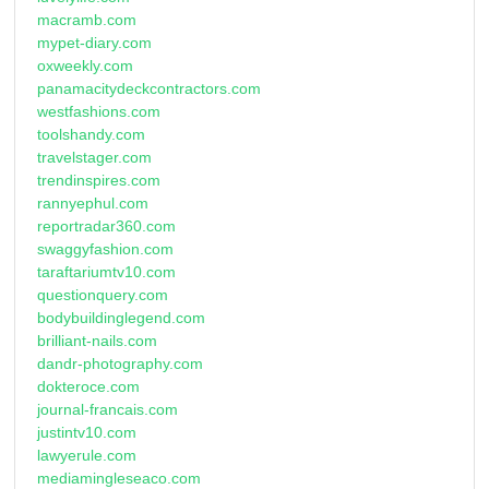
macramb.com
mypet-diary.com
oxweekly.com
panamacitydeckcontractors.com
westfashions.com
toolshandy.com
travelstager.com
trendinspires.com
rannyephul.com
reportradar360.com
swaggyfashion.com
taraftariumtv10.com
questionquery.com
bodybuildinglegend.com
brilliant-nails.com
dandr-photography.com
dokteroce.com
journal-francais.com
justintv10.com
lawyerule.com
mediamingleseaco.com