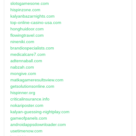
slotsgamesone.com
hispinzone.com
kalyanbazarnights.com
top-online-casino-usa.com
honghuidoor.com
flowingtravel.com
nineniki.com
brandiospecialists.com
medicalcare7.com
adtennaball.com
nabzah.com
mongive.com
matkagameresultsview.com
getsolutionsonline.com
hispinner.org
criticalinsurance.info
nokariposter.com
kalyan-guessing-nightplay.com
gameofpanels.com
androidappsdownloader.com
usetimenow.com