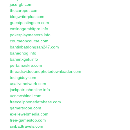
jusu-gb.com
thecarepet.com
blogwriterplus.com
guestpostingseo.com
casinogambitpro.info
pokerplaymasters.info
courseoncourse.com
bantinbatdongsan247.com
bahednog.info
bahenxgek.info
pertamaskre.com
threadsvideoandphotodownloader.com
techgiddy.com
usalivenetwork.com
jackpotrushonline.info
ucnewshindi.com
freecellphonedatabase.com
gamersrope.com
exellewebmedia.com
free-gamestop.com
sinbadtravels.com