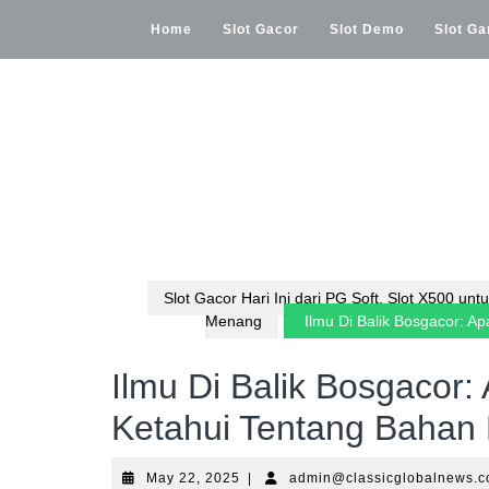
Skip
Home
Slot Gacor
Slot Demo
Slot G
to
content
Slot Gacor Hari Ini dari PG Soft, Slot X500 u
Menang
Ilmu Di Balik Bosgacor: Ap
Ilmu Di Balik Bosgacor:
Ketahui Tentang Bahan K
May
May 22, 2025
|
admin@classicglobalnews.