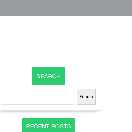
SEARCH
Search
RECENT POSTS