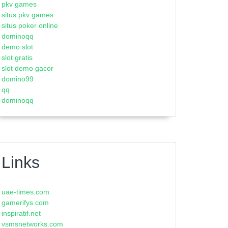
pkv games
situs pkv games
situs poker online
dominoqq
demo slot
slot gratis
slot demo gacor
domino99
qq
dominoqq
Links
uae-times.com
gamerifys.com
inspiratif.net
vsmsnetworks.com