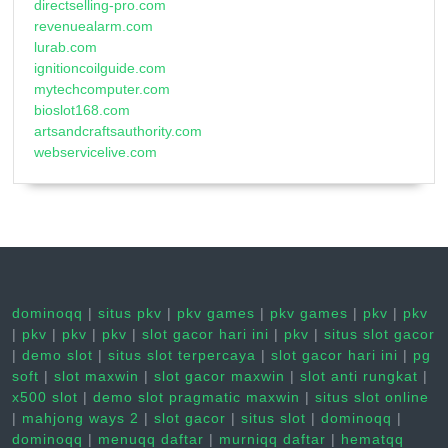
directselling-pro.com
revenuealarm.com
lurab.com
ignitioncoilguide.com
mytechcomputer.com
bioslot168.com
artsandcraftsauthority.com
webservicelive.com
dominoqq
|
situs pkv
|
pkv games
|
pkv games
|
pkv
|
pkv
|
pkv
|
pkv
|
pkv
|
slot gacor hari ini
|
pkv
|
situs slot gacor
|
demo slot
|
situs slot terpercaya
|
slot gacor hari ini
|
pg
soft
|
slot maxwin
|
slot gacor maxwin
|
slot anti rungkat
|
x500 slot
|
demo slot pragmatic maxwin
|
situs slot online
|
mahjong ways 2
|
slot gacor
|
situs slot
|
dominoqq
|
dominoqq
|
menuqq daftar
|
murniqq daftar
|
hematqq