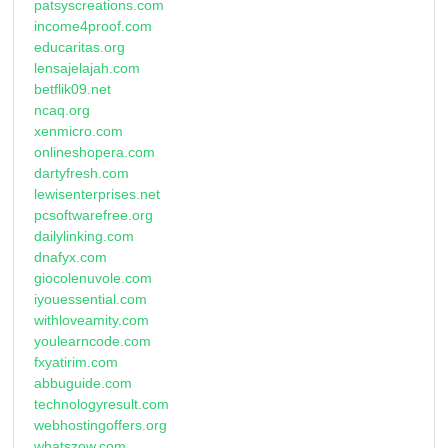
patsyscreations.com
income4proof.com
educaritas.org
lensajelajah.com
betflik09.net
ncaq.org
xenmicro.com
onlineshopera.com
dartyfresh.com
lewisenterprises.net
pcsoftwarefree.org
dailylinking.com
dnafyx.com
giocolenuvole.com
iyouessential.com
withloveamity.com
youlearncode.com
fxyatirim.com
abbuguide.com
technologyresult.com
webhostingoffers.org
whatszow.com