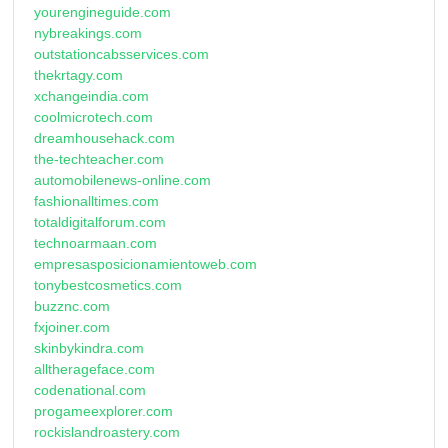
yourengineguide.com
nybreakings.com
outstationcabsservices.com
thekrtagy.com
xchangeindia.com
coolmicrotech.com
dreamhousehack.com
the-techteacher.com
automobilenews-online.com
fashionalltimes.com
totaldigitalforum.com
technoarmaan.com
empresasposicionamientoweb.com
tonybestcosmetics.com
buzznc.com
fxjoiner.com
skinbykindra.com
alltherageface.com
codenational.com
progameexplorer.com
rockislandroastery.com