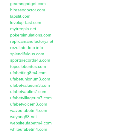
gearsngadget.com
hireseodoctor.com
lapsfit.com
levelup-fast.com
mytreepla.net
pokersimulations.com
replicamanufactory.net
rezultate-loto.info
splendifulous.com
sportsrecords4u.com
topceleberites.com
ufabetting8m4.com
ufabetunionum3.com
ufabetvalueum3.com
ufabetvaultm7.com
ufabetvillageum7.com
ufabetvoicem3.com
waveufabetm4.com
wayang88.net
websiteufabetm4.com
whiteufabetm4.com