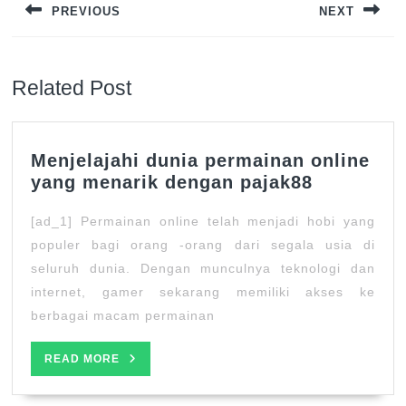
PREVIOUS
NEXT
Previous
Next
post:
post:
Related Post
Menjelajahi dunia permainan online
Menjelaja
yang menarik dengan pajak88
dunia
[ad_1] Permainan online telah menjadi hobi yang
permaina
online
populer bagi orang -orang dari segala usia di
yang
seluruh dunia. Dengan munculnya teknologi dan
menarik
internet, gamer sekarang memiliki akses ke
dengan
berbagai macam permainan
pajak88
READ
READ MORE
MORE