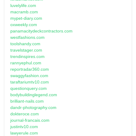
luvelylife.com
macramb.com
mypet-diary.com
oxweekly.com
panamacitydeckcontractors.com
westfashions.com
toolshandy.com
travelstager.com
trendinspires.com
rannyephul.com
reportradar360.com
swaggyfashion.com
taraftariumtv10.com
questionquery.com
bodybuildinglegend.com
brilliant-nails.com
dandr-photography.com
dokteroce.com
journal-francais.com
justintv10.com
lawyerule.com