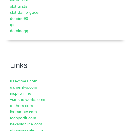
slot gratis
slot demo gacor
domino99
qq
dominoqq
Links
uae-times.com
gamerifys.com
inspiratif.net
vsmsnetworks.com
offthem.com
ibommatv.com
techporfit.com
bekasionline.com
nbusinessplan.com