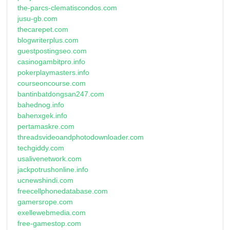
the-parcs-clematiscondos.com
jusu-gb.com
thecarepet.com
blogwriterplus.com
guestpostingseo.com
casinogambitpro.info
pokerplaymasters.info
courseoncourse.com
bantinbatdongsan247.com
bahednog.info
bahenxgek.info
pertamaskre.com
threadsvideoandphotodownloader.com
techgiddy.com
usalivenetwork.com
jackpotrushonline.info
ucnewshindi.com
freecellphonedatabase.com
gamersrope.com
exellewebmedia.com
free-gamestop.com