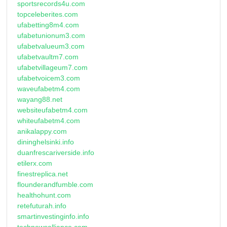
sportsrecords4u.com
topceleberites.com
ufabetting8m4.com
ufabetunionum3.com
ufabetvalueum3.com
ufabetvaultm7.com
ufabetvillageum7.com
ufabetvoicem3.com
waveufabetm4.com
wayang88.net
websiteufabetm4.com
whiteufabetm4.com
anikalappy.com
dininghelsinki.info
duanfrescariverside.info
etilerx.com
finestreplica.net
flounderandfumble.com
healthohunt.com
retefuturah.info
smartinvestinginfo.info
technewsalliance.com