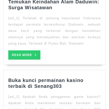
Temukan Keindahan Alam Daduwin:
Temukan
Surga Wisatawan
Keindahan
[ad_1] Terletak di jantung kepulauan Indonesia
Alam
Daduwin:
terdapat permata tersembunyi Daduwin, sebuah
Surga
desa kecil yang terkenal dengan keindahan
Wisatawan
alamnya yang menakjubkan dan warisan budaya
yang kaya. Terletak di Pulau Bali, Daduwin
READ
READ MORE
MORE
Buka kunci permainan kasino
Buka
terbaik di Senang303
kunci
[ad_1] Apakah Anda penggemar game kasino?
permainan
kasino
Apakah Anda menikmati sensasi bermain dan