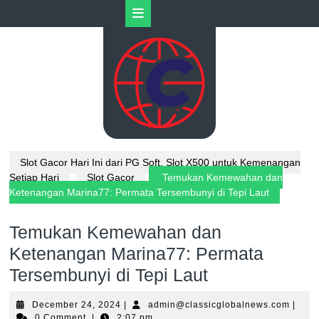
Skip
Open
to
content
Button
Slot Gacor Hari Ini dari PG Soft, Slot X500 untuk Kemenangan
Setiap Hari
Slot Gacor
Temukan Kemewahan dan
Ketenangan Marina77: Permata Tersembunyi di Tepi Laut
Temukan Kemewahan dan
Ketenangan Marina77: Permata
Tersembunyi di Tepi Laut
December
admin
December 24, 2024
|
admin@classicglobalnews.com
|
24,
0 Comment
|
2:07 pm