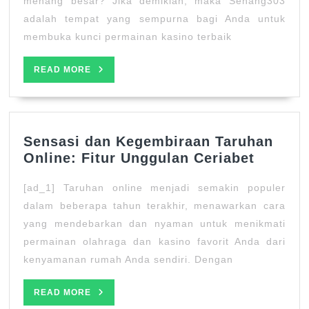
terbaik
menang besar? Jika demikian, maka Senang303
di
adalah tempat yang sempurna bagi Anda untuk
Senang303
membuka kunci permainan kasino terbaik
READ
READ MORE
MORE
Sensasi dan Kegembiraan Taruhan
Sensas
Online: Fitur Unggulan Ceriabet
dan
[ad_1] Taruhan online menjadi semakin populer
Kegemb
Taruha
dalam beberapa tahun terakhir, menawarkan cara
Online:
yang mendebarkan dan nyaman untuk menikmati
Fitur
permainan olahraga dan kasino favorit Anda dari
Unggul
kenyamanan rumah Anda sendiri. Dengan
Ceriabe
READ
READ MORE
MORE