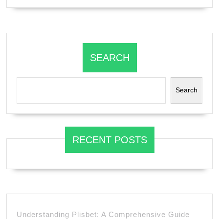
SEARCH
Search
RECENT POSTS
Understanding Plisbet: A Comprehensive Guide