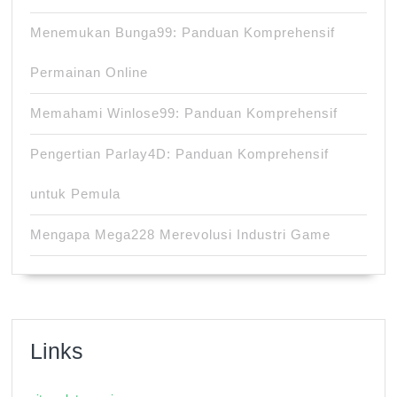
Menemukan Bunga99: Panduan Komprehensif
Permainan Online
Memahami Winlose99: Panduan Komprehensif
Pengertian Parlay4D: Panduan Komprehensif
untuk Pemula
Mengapa Mega228 Merevolusi Industri Game
Links