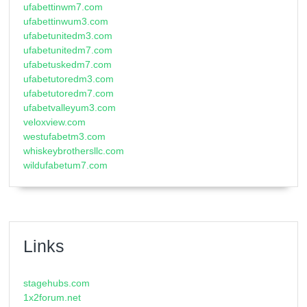
ufabettinwm7.com
ufabettinwum3.com
ufabetunitedm3.com
ufabetunitedm7.com
ufabetuskedm7.com
ufabetutoredm3.com
ufabetutoredm7.com
ufabetvalleyum3.com
veloxview.com
westufabetm3.com
whiskeybrothersllc.com
wildufabetum7.com
Links
stagehubs.com
1x2forum.net