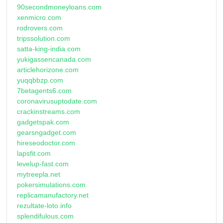
90secondmoneyloans.com
xenmicro.com
rodrovers.com
tripssolution.com
satta-king-india.com
yukigassencanada.com
articlehorizone.com
yuqqbbzp.com
7betagents6.com
coronavirusuptodate.com
crackinstreams.com
gadgetspak.com
gearsngadget.com
hireseodoctor.com
lapsfit.com
levelup-fast.com
mytreepla.net
pokersimulations.com
replicamanufactory.net
rezultate-loto.info
splendifulous.com