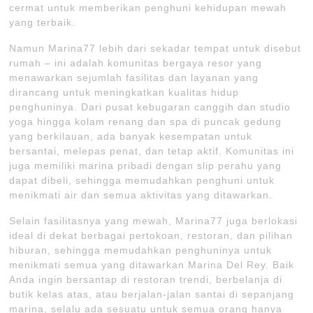
cermat untuk memberikan penghuni kehidupan mewah
yang terbaik.
Namun Marina77 lebih dari sekadar tempat untuk disebut
rumah – ini adalah komunitas bergaya resor yang
menawarkan sejumlah fasilitas dan layanan yang
dirancang untuk meningkatkan kualitas hidup
penghuninya. Dari pusat kebugaran canggih dan studio
yoga hingga kolam renang dan spa di puncak gedung
yang berkilauan, ada banyak kesempatan untuk
bersantai, melepas penat, dan tetap aktif. Komunitas ini
juga memiliki marina pribadi dengan slip perahu yang
dapat dibeli, sehingga memudahkan penghuni untuk
menikmati air dan semua aktivitas yang ditawarkan.
Selain fasilitasnya yang mewah, Marina77 juga berlokasi
ideal di dekat berbagai pertokoan, restoran, dan pilihan
hiburan, sehingga memudahkan penghuninya untuk
menikmati semua yang ditawarkan Marina Del Rey. Baik
Anda ingin bersantap di restoran trendi, berbelanja di
butik kelas atas, atau berjalan-jalan santai di sepanjang
marina, selalu ada sesuatu untuk semua orang hanya