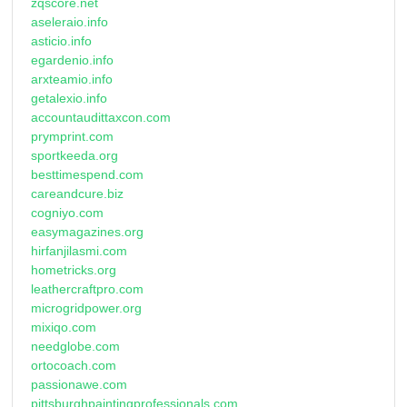
zqscore.net
aseleraio.info
asticio.info
egardenio.info
arxteamio.info
getalexio.info
accountaudittaxcon.com
prymprint.com
sportkeeda.org
besttimespend.com
careandcure.biz
cogniyo.com
easymagazines.org
hirfanjilasmi.com
hometricks.org
leathercraftpro.com
microgridpower.org
mixiqo.com
needglobe.com
ortocoach.com
passionawe.com
pittsburghpaintingprofessionals.com