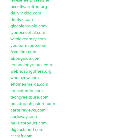
pcsoftwarefree.org
dailylinking.com
dnafyx.com
giocolenuvole.com
iyouessential.com
withloveamity.com
youlearncode.com
fxyatirim.com
abbuguide.com
technologyresult.com
webhostingoffers.org
whatszow.com
ehomeamerca.com
techintendo.com
techgreenpure.com
bestdropshipstore.com
cartelreviews.com
surfsway.com
nailartproduct.com
digitactseed.com
lvlcraft.com