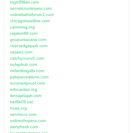
login99bet.com
secretcourtesans.com
onlinebahisforum1.com
chicagoheadline.com
camming.org
rajalion88.com
goupuntacana.com
riversedgepark.com
zaseez.com
catchycrunch.com
nofaphub.com
nefertitingalls.com
patsyscreations.com
income4proof.com
educaritas.org
lensajelajah.com
betflik09.net
ncaq.org
xenmicro.com
onlineshopera.com
dartyfresh.com
lewisenterprises.net