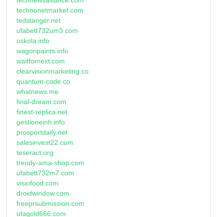
technonetmarket.com
tedstanger.net
ufabett732um3.com
uskola.info
wagonpaints.info
waitfornext.com
clearvisionmarketing.co
quantum-code.co
whatnews.me
final-dream.com
finest-replica.net
gestioneinh.info
prosportdaily.net
salesinvest22.com
teseract.org
trendy-ama-shop.com
ufabett732m7.com
visiofood.com
droidwindow.com
freeprsubmission.com
ufagold666.com