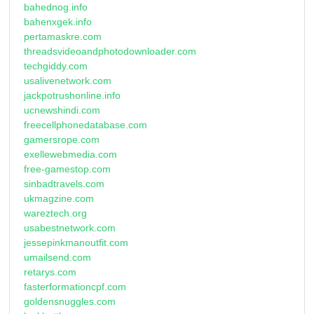
bahednog.info
bahenxgek.info
pertamaskre.com
threadsvideoandphotodownloader.com
techgiddy.com
usalivenetwork.com
jackpotrushonline.info
ucnewshindi.com
freecellphonedatabase.com
gamersrope.com
exellewebmedia.com
free-gamestop.com
sinbadtravels.com
ukmagzine.com
wareztech.org
usabestnetwork.com
jessepinkmanoutfit.com
umailsend.com
retarys.com
fasterformationcpf.com
goldensnuggles.com