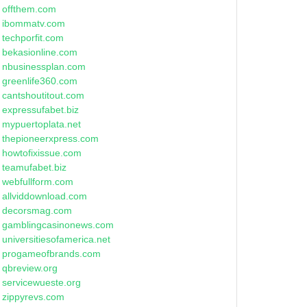
offthem.com
ibommatv.com
techporfit.com
bekasionline.com
nbusinessplan.com
greenlife360.com
cantshoutitout.com
expressufabet.biz
mypuertoplata.net
thepioneerxpress.com
howtofixissue.com
teamufabet.biz
webfullform.com
allviddownload.com
decorsmag.com
gamblingcasinonews.com
universitiesofamerica.net
progameofbrands.com
qbreview.org
servicewueste.org
zippyrevs.com