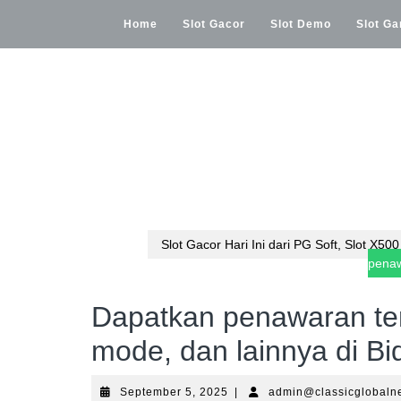
Skip
Home
Slot Gacor
Slot Demo
Slot G
to
content
Slot Gacor Hari Ini dari PG Soft, Slot X5
penaw
Dapatkan penawaran terb
mode, dan lainnya di B
September
September 5, 2025
|
admin@classicglobaln