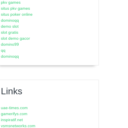
pkv games
situs pkv games
situs poker online
dominoqq
demo slot
slot gratis
slot demo gacor
:
domino99
qq
dominoqq
tan
Links
uae-times.com
gamerifys.com
inspiratif.net
vsmsnetworks.com